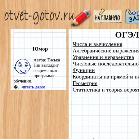
ОГЭ/
Числа и вычисления
Юмор
Алгебраические выражени
Уравнения и неравенства
Автор: Таська
Числовые последовательно
Так выглядит
Функции
современная
программа
Координаты на прямой и п
обучения.
Геометрия
�...
читать далее
Статистика и теория вероя