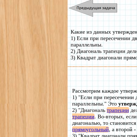
Какие из данных утвержде
1) Если при пересечении д
параллельны.
2) Диагональ трапеции дели
3) Квадрат диагонали прям
Рассмотрим каждое утверж
1) "Если при пересечении
параллельны." Это
утверж
2) "Диагональ
трапеции
дел
трапеции
.
Во-вторых, если
диагональю, то становится
прямоугольный
, а второй 
3) "Квадрат диагонали пря