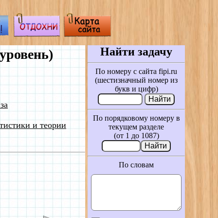
Найти задачу
уровень)
По номеру с сайта fipi.ru
(шестизначный номер из
букв и цифр)
за
По порядковому номеру в
тистики и теории
текущем разделе
(от 1 до 1087)
По словам