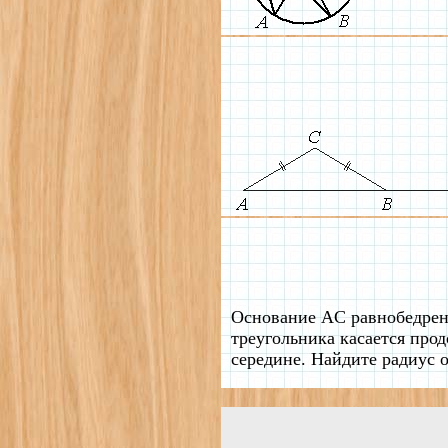
Основание AC равнобедренн
треугольника касается про
середине. Найдите радиус 