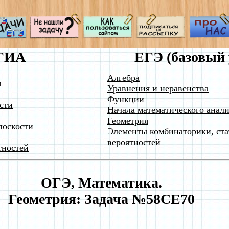
ГИА
ЕГЭ (базовый 
Алгебра
я
Уравнения и неравенства
Функции
сти
Начала математического анали
Геометрия
лоскости
Элементы комбинаторики, ста
вероятностей
тностей
ОГЭ, Математика.
Геометрия: Задача №58CE70