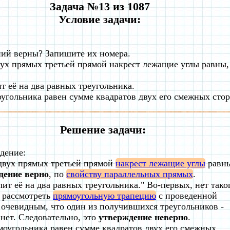
Задача №13 из 1087
Условие задачи:
ний верны? Запишите их номера.
вух прямых третьей прямой накрест лежащие углы равны,
т её на два равных треугольника.
оугольника равен сумме квадратов двух его смежных стор
Решение задачи:
дение:
 двух прямых третьей прямой
накрест лежащие углы
равны
дение верно
, по
свойству параллельных прямых
.
ит её на два равных треугольника." Во-первых, нет так
 рассмотреть
прямоугольную трапецию
с проведенной
 очевидным, что один из получившихся треугольников -
- нет. Следовательно, это
утверждение неверно
.
моугольника равен сумме квадратов двух его смежных