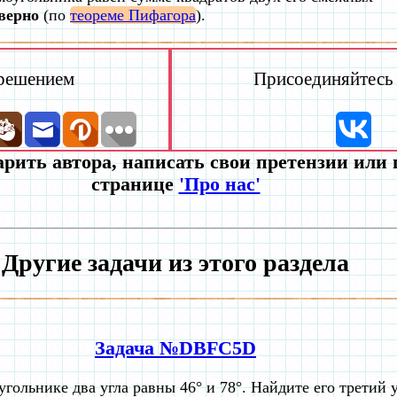
верно
(по
теореме Пифагора
).
 решением
Присоединяйтесь к
рить автора, написать свои претензии или
странице
'Про нас'
Другие задачи из этого раздела
Задача №DBFC5D
угольнике два угла равны 46° и 78°. Найдите его третий у