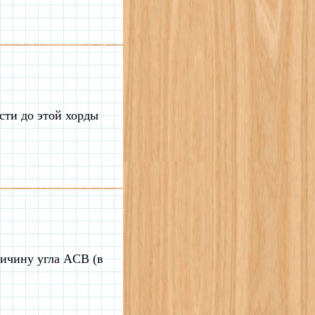
сти до этой хорды
личину угла ACB (в