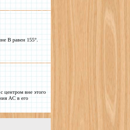
е B равен 155°.
с центром вне этого
ния AC в его