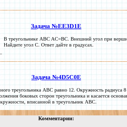
Задача №EE3D1E
В треугольнике ABC AC=BC. Внешний угол при вершин
Найдите угол C. Ответ дайте в градусах.
Задача №4D5C0E
ого треугольника ABC равно 12. Окружность радиуса 8 
должения боковых сторон треугольника и касается основа
окружности, вписанной в треугольник ABC.
Комментарии: