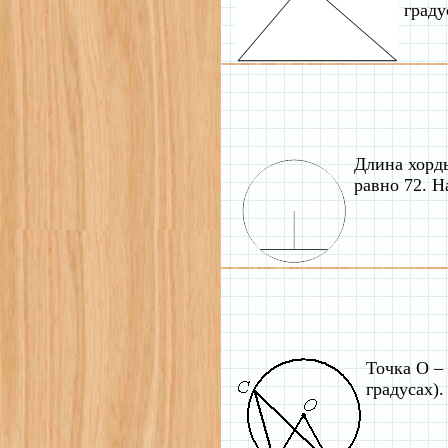
граду
Длина хорды
равно 72. Н
Точка О –
градусах).