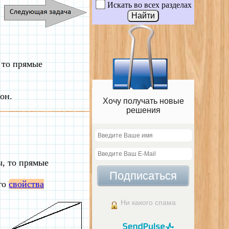
Искать во всех разделах
 то прямые
он.
Хочу получать новые
решения
, то прямые
Подписаться
ого
свойства
Ни какого спама