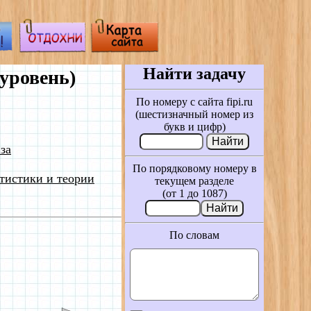
Найти задачу
уровень)
По номеру с сайта fipi.ru
(шестизначный номер из
букв и цифр)
за
По порядковому номеру в
тистики и теории
текущем разделе
(от 1 до 1087)
По словам