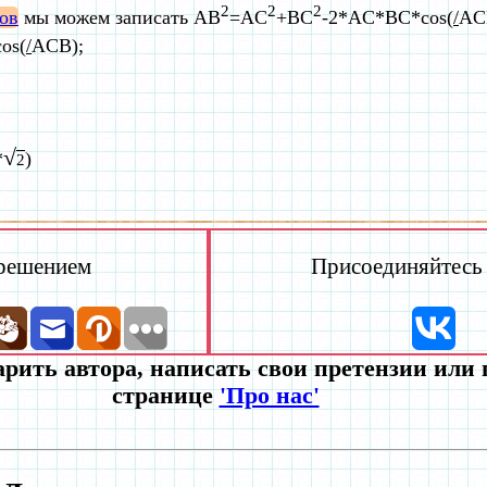
2
2
2
ов
мы можем записать AB
=AC
+BC
-2*AC*BC*cos(
/
AC
os(
/
ACB);
√
*
)
2
 решением
Присоединяйтесь к
рить автора, написать свои претензии или
странице
'Про нас'