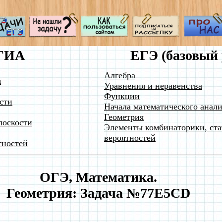
ГИА
ЕГЭ (базовый 
Алгебра
я
Уравнения и неравенства
Функции
сти
Начала математического анали
Геометрия
лоскости
Элементы комбинаторики, ста
вероятностей
тностей
ОГЭ, Математика.
Геометрия: Задача №77E5CD