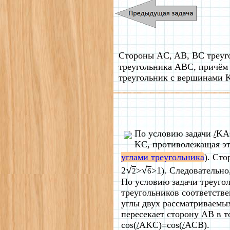
Стороны AC, AB, BC треуг
треугольника ABC, причём 
треугольник с вершинами K
По условию задачи
/
KAC
KC, противолежащая эт
углами треугольника
). Сто
√
√
2
>
>1). Следовательн
2
6
По условию задачи треуг
треугольников соответстве
углы двух рассматриваемых
пересекает сторону AB в т
cos(
/
AKC)=cos(
/
ACB).