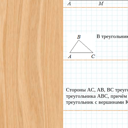
В треугольни
Стороны AC, AB, BC треуг
треугольника ABC, причём 
треугольник с вершинами K