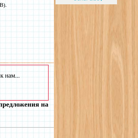
B).
 нам...
 предложения на