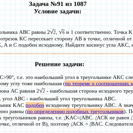
Задача №91 из 1087
Условие задачи:
√
√
ольника ABC равны 2
,
и 1 соответственно. Точка K
2
6
отрезок KC пересекает сторону AB в точке, отличной от 
, A и C подобен исходному. Найдите косинус угла AKC,
Решение задачи:
>90°, т.е. это наибольший угол в треугольнике AKC сле
ому углу тоже наибольшая (
по теореме о соотношениях 
√
рона AC равная 2
- наибольшая сторона исходного треу
2
о, угол ABC - наибольший угол треугольника ABC.
ольник KAC
подобен
исходному треугольнику ABC. А знач
нно равны (
по определению подобных треугольников
). 
 треугольников равны, т.е.
/
KAC=
/
ABC.
/
ACK не равен
/
очке, отличной от B), поэтому
/
ACK =
/
BAC. Следовател