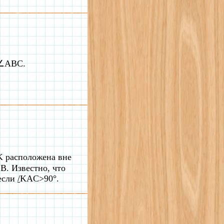
s∠ABC.
K расположена вне
B. Известно, что
 если
/
KAC>90°.