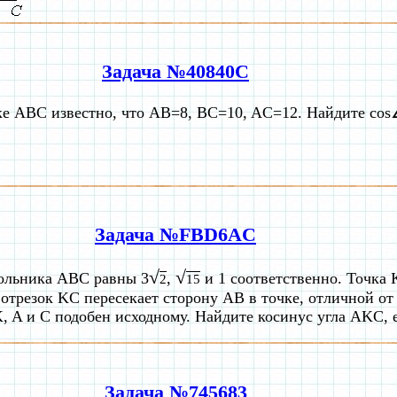
Задача №40840C
ке ABC известно, что AB=8, BC=10, AC=12. Найдите co
Задача №FBD6AC
√
√
ольника ABC равны 3
,
и 1 соответственно. Точка 
2
15
отрезок KC пересекает сторону AB в точке, отличной от 
, A и C подобен исходному. Найдите косинус угла AKC,
Задача №745683