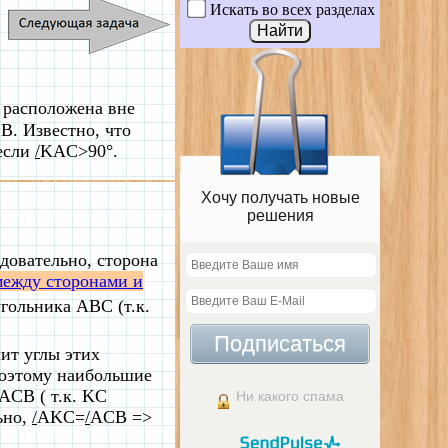
Искать во всех разделах
 расположена вне
B. Известно, что
 если
/
KAC>90°.
Хочу получать новые
решения
довательно, сторона
между сторонами и
гольника ABC (т.к.
Подписаться
ит углы этих
Поэтому наибольшие
ACB ( т.к. KC
Ни какого спама
ьно,
/
AKC=
/
ACB =>