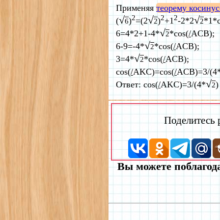
Применяя
теорему косинус
2
2
2
√
√
√
(
)
=(2
)
+1
-2*2
*1*c
6
2
2
√
6=4*2+1-4*
*cos(
/
ACB);
2
√
6-9=-4*
*cos(
/
ACB);
2
√
3=4*
*cos(
/
ACB);
2
cos(
/
AKC)=cos(
/
ACB)=3/(4
√
Ответ: cos(
/
AKC)=3/(4*
)
2
Поделитесь
Вы можете поблагода