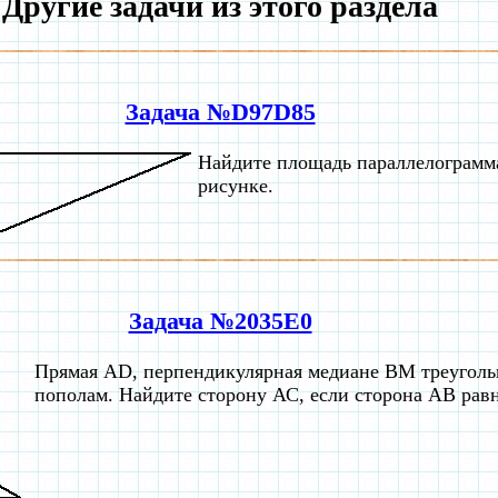
Другие задачи из этого раздела
Задача №D97D85
Найдите площадь параллелограмма
рисунке.
Задача №2035E0
Прямая AD, перпендикулярная медиане ВМ треуголь
пополам. Найдите сторону АС, если сторона АВ равн