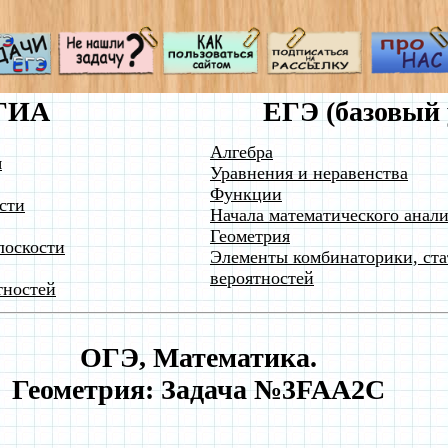
ГИА
ЕГЭ (базовый 
Алгебра
я
Уравнения и неравенства
Функции
сти
Начала математического анали
Геометрия
лоскости
Элементы комбинаторики, ста
вероятностей
тностей
ОГЭ, Математика.
Геометрия: Задача №3FAA2C