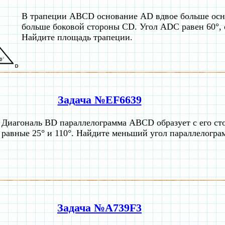
В трапеции ABCD основание AD вдвое больше осн
больше боковой стороны CD. Угол ADC равен 60°, 
Найдите площадь трапеции.
Задача №EF6639
Диагональ BD параллелограмма ABCD образует с его ст
равные 25° и 110°. Найдите меньший угол параллелогра
Задача №A739F3