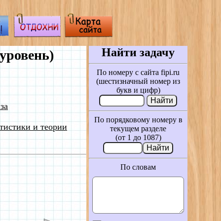
Найти задачу
уровень)
По номеру с сайта fipi.ru
(шестизначный номер из
букв и цифр)
за
По порядковому номеру в
тистики и теории
текущем разделе
(от 1 до 1087)
По словам