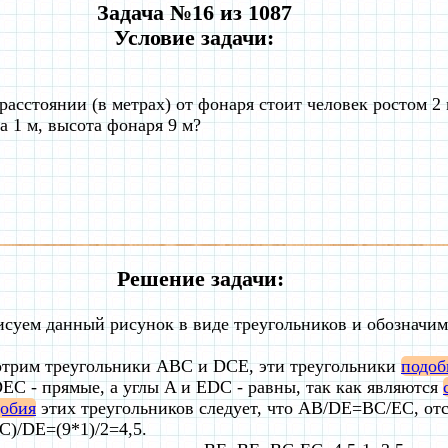
Задача №16 из 1087
Условие задачи:
расстоянии (в метрах) от фонаря стоит человек ростом 2 
а 1 м, высота фонаря 9 м?
Решение задачи:
исуем данный рисунок в виде треугольников и обозначи
отрим треугольники ABC и DCE, эти треугольники
подо
EC - прямые, а углы A и EDC - равны, так как являются
обия
этих треугольников следует, что AB/DE=BC/EC, от
)/DE=(9*1)/2=4,5.