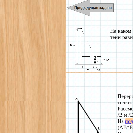
На каком 
тени равн
Перер
точки.
Рассм
/
B и
/
D
Из
под
(AB*EC