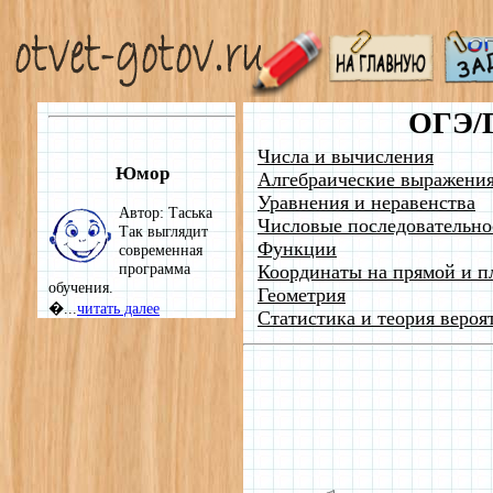
ОГЭ/
Числа и вычисления
Юмор
Алгебраические выражени
Уравнения и неравенства
Автор: Таська
Числовые последовательно
Так выглядит
Функции
современная
программа
Координаты на прямой и п
обучения.
Геометрия
�...
читать далее
Статистика и теория вероя