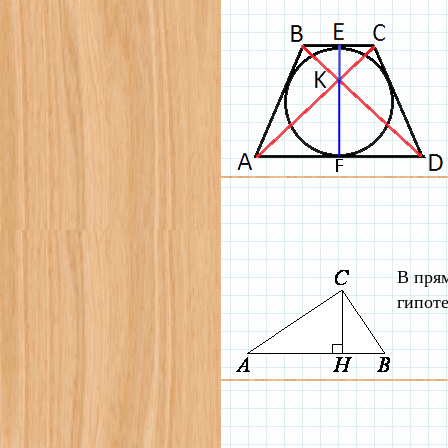
В пря
гипоте