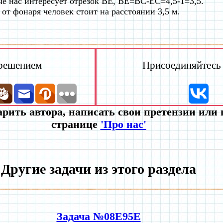
че нас интересует отрезок BE, BE=BC-EC=4,5-1=3,5.
 от фонаря человек стоит на расстоянии 3,5 м.
 решением
Присоединяйтесь к
рить автора, написать свои претензии или
странице
'Про нас'
Другие задачи из этого раздела
Задача №08E95E