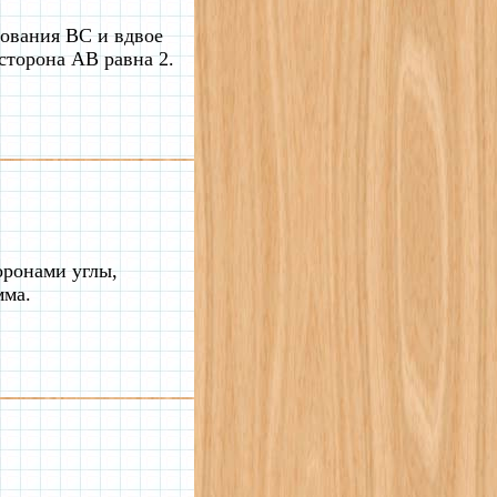
ования ВС и вдвое
сторона AB равна 2.
оронами углы,
мма.