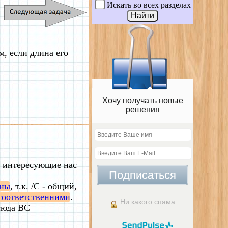
Искать во всех разделах
м, если длина его
Хочу получать новые
решения
м интересующие нас
Подписаться
бны
, т.к.
/
C - общий,
соответственними
.
Ни какого спама
сюда BC=