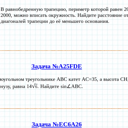
В равнобедренную трапецию, периметр которой равен 20
2000, можно вписать окружность. Найдите расстояние о
диагоналей трапеции до её меньшего основания.
Задача №A25FDE
моугольном треугольнике ABC катет AC=35, а высота CH
√
нузу, равна 14
. Найдите sin∠ABC.
6
Задача №EC6A26