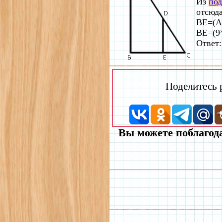
Из
под
отсюд
BE=(A
BE=(9*
Ответ:
Поделитесь
Вы можете поблагода