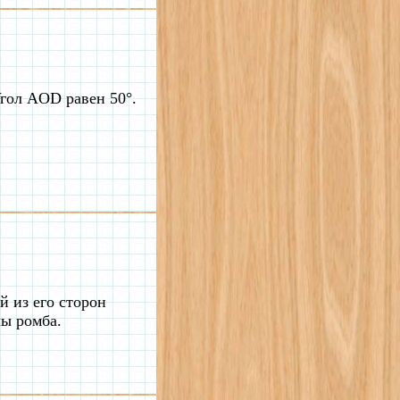
гол AOD равен 50°.
й из его сторон
лы ромба.