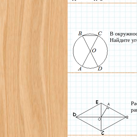
В окружнос
Найдите уг
Ра
ра