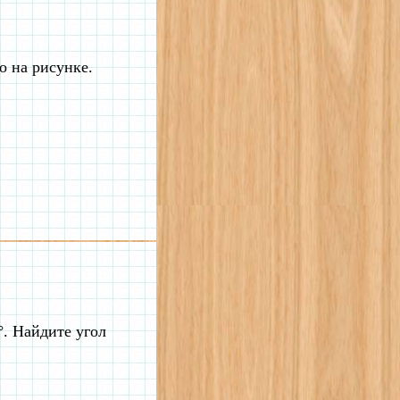
о на рисунке.
. Найдите угол