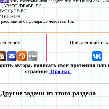
обия
этих треугольников следует, что AB/DE=BC/EC, A
а (AB*EC)/DE=BE+EC
B*EC)/DE-EC
1)/1,8-1=4
 расстояние от фонаря до человека 4 м.
 решением
Присоединяйтесь к
рить автора, написать свои претензии или
странице
'Про нас'
Другие задачи из этого раздела