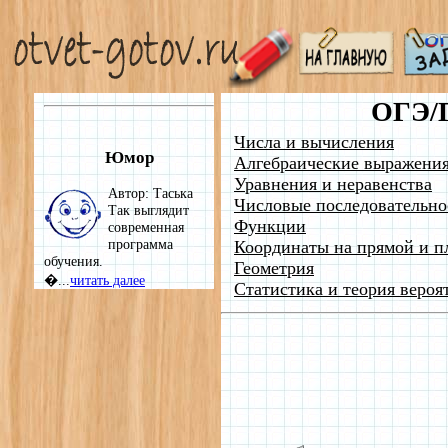
ОГЭ/
Числа и вычисления
Юмор
Алгебраические выражени
Уравнения и неравенства
Автор: Таська
Числовые последовательно
Так выглядит
Функции
современная
программа
Координаты на прямой и п
обучения.
Геометрия
�...
читать далее
Статистика и теория вероя