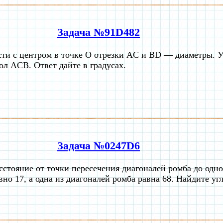
Задача №91D482
ти с центром в точке O отрезки AC и BD — диаметры. У
ол ACB. Ответ дайте в градусах.
Задача №0247D6
сстояние от точки пересечения диагоналей ромба до одно
вно 17, а одна из диагоналей ромба равна 68. Найдите уг