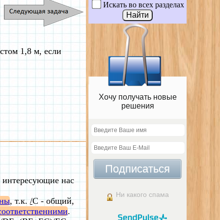
Искать во всех разделах
стом 1,8 м, если
Хочу получать новые
решения
Подписаться
м интересующие нас
Ни какого спама
бны
, т.к.
/
C - общий,
соответственними
.