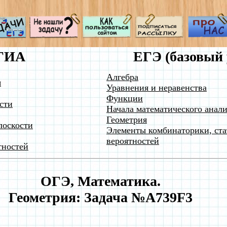
ГИА
ЕГЭ (базовый 
Алгебра
я
Уравнения и неравенства
Функции
сти
Начала математического анали
Геометрия
лоскости
Элементы комбинаторики, ста
вероятностей
тностей
ОГЭ, Математика.
Геометрия: Задача №A739F3