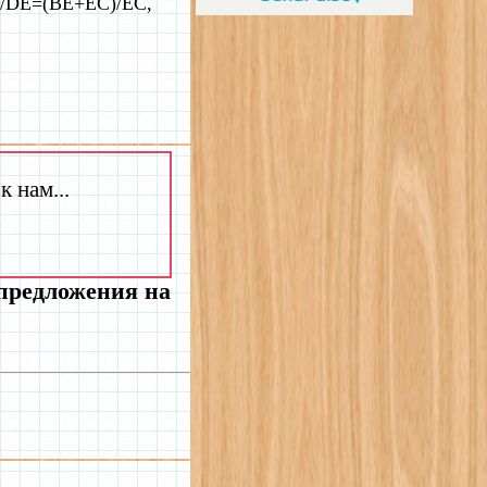
B/DE=(BE+EC)/EC,
 нам...
 предложения на