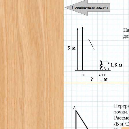
На
дл
Перер
точки.
Рассм
/
B и
/
D