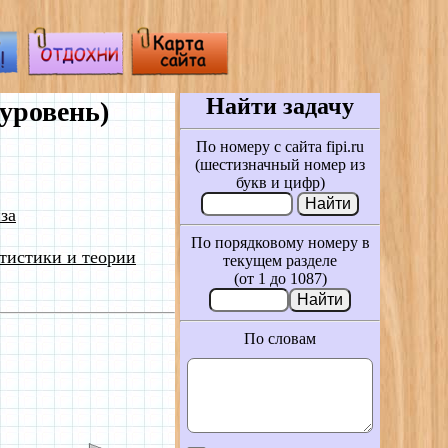
Найти задачу
уровень)
По номеру с сайта fipi.ru
(шестизначный номер из
букв и цифр)
за
По порядковому номеру в
тистики и теории
текущем разделе
(от 1 до 1087)
По словам