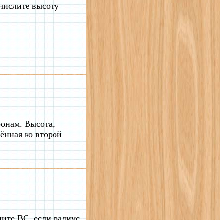
ычислите высоту
.
ронам. Высота,
дённая ко второй
дите BC, если радиус