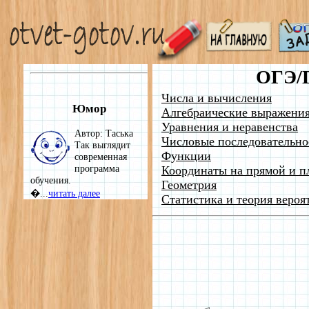
ОГЭ/
Числа и вычисления
Юмор
Алгебраические выражени
Уравнения и неравенства
Автор: Таська
Числовые последовательно
Так выглядит
Функции
современная
программа
Координаты на прямой и п
обучения.
Геометрия
�...
читать далее
Статистика и теория вероя