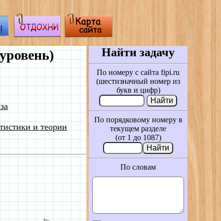
Найти задачу
уровень)
По номеру с сайта fipi.ru
(шестизначный номер из
букв и цифр)
за
По порядковому номеру в
тистики и теории
текущем разделе
(от 1 до 1087)
По словам