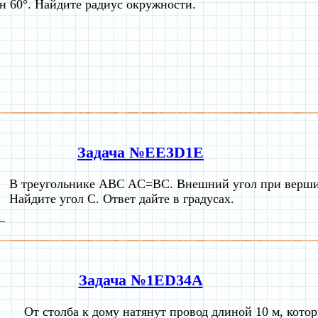
н 60°. Найдите радиус окружности.
Задача №EE3D1E
В треугольнике ABC AC=BC. Внешний угол при вершин
Найдите угол C. Ответ дайте в градусах.
Задача №1ED34A
От столба к дому натянут провод длиной 10 м, кото