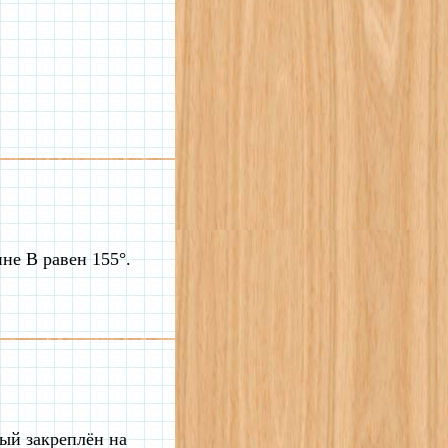
е B равен 155°.
рый закреплён на