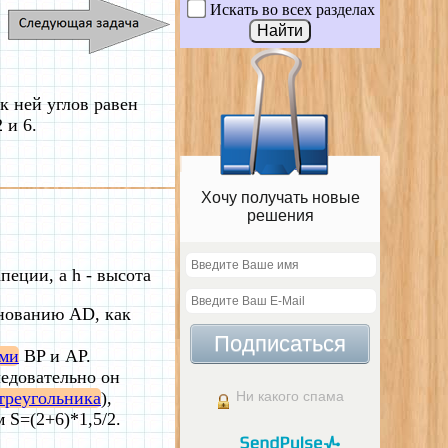
Искать во всех разделах
к ней углов равен
 и 6.
Хочу получать новые
решения
апеции, а h - высота
снованию AD, как
Подписаться
ами
BP и AP.
ледовательно он
треугольника
),
Ни какого спама
 S=(2+6)*1,5/2.