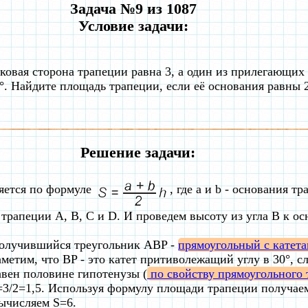
Задача №9 из 1087
Условие задачи:
ковая сторона трапеции равна 3, а один из прилегающих 
°. Найдите площадь трапеции, если её основания равны 2
Решение задачи:
яется по формуле
, где a и b - основания тр
трапеции A, B, C и D. И проведем высоту из угла B к о
олучившийся треугольник ABP -
прямоугольный c катет
аметим, что BP - это катет притиволежащий углу в 30°, с
авен половине гипотенузы (
по свойству прямоугольного 
=3/2=1,5. Используя формулу площади трапеции получаем
ычисляем S=6.