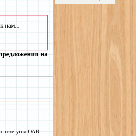
 нам...
 предложения на
и этом угол ОАВ