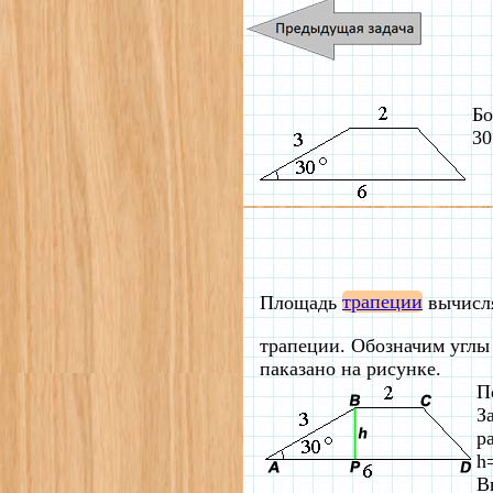
Бо
30
Площадь
трапеции
вычисл
трапеции. Обозначим углы 
паказано на рисунке.
П
З
р
h
В