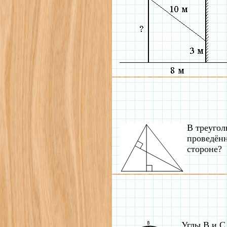
В треугол
проведённ
стороне?
Углы B и C