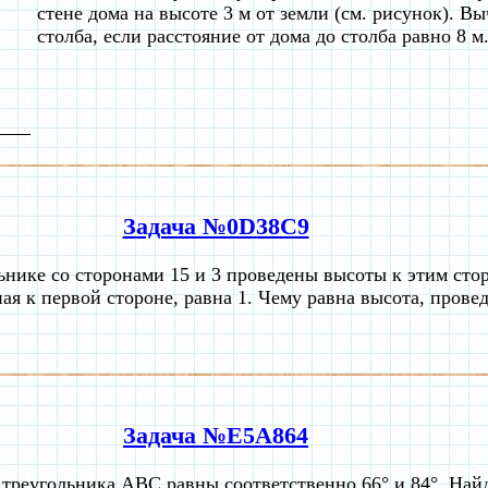
стене дома на высоте 3 м от земли (см. рисунок). В
столба, если расстояние от дома до столба равно 8 м
Задача №0D38C9
ьнике со сторонами 15 и 3 проведены высоты к этим сто
ая к первой стороне, равна 1. Чему равна высота, прове
Задача №E5A864
 треугольника ABC равны соответственно 66° и 84°. Най