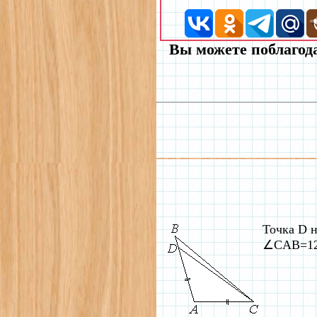
Вы можете поблагода
Точка D 
∠CAB=122