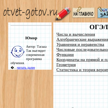
ОГЭ/
Числа и вычисления
Юмор
Алгебраические выражени
Уравнения и неравенства
Автор: Таська
Числовые последовательно
Так выглядит
Функции
современная
программа
Координаты на прямой и п
обучения.
Геометрия
�...
читать далее
Статистика и теория вероя