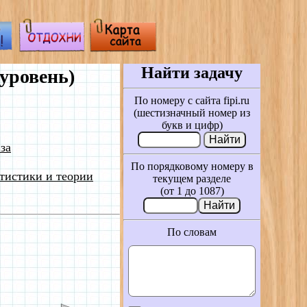
Найти задачу
уровень)
По номеру с сайта fipi.ru
(шестизначный номер из
букв и цифр)
за
По порядковому номеру в
тистики и теории
текущем разделе
(от 1 до 1087)
По словам