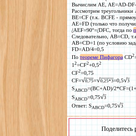
Вычислим AE, AE=AD-DF-E
Рассмотрим треугольники
BE=CF (т.к. BCFE - прямо
AE=FD (только что получи
/
AEF=90°=
/
DFC, тогда по
п
Следовательно, AB=CD, т.
AB=CD=1 (по условию зад
FD=AD/4=0,5
2
По
теореме Пифагора
CD
2
2
2
1
=CF
+0,5
2
CF
=0,75
√
√
√
CF=
=
=0,5
0,75
0,25*3
3
S
=(BC+AD)/2*CF=(1+
ABCD
√
S
=0,75
3
ABCD
√
Ответ: S
=0,75
3
ABCD
Поделитесь