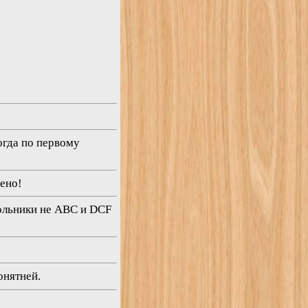
огда по первому
лено!
гольники не ABC и DCF
онятней.