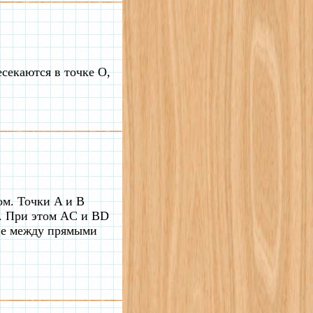
екаются в точке O,
ом. Точки A и B
й. При этом AC и BD
ие между прямыми