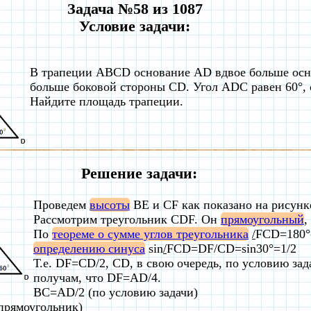
Задача №58 из 1087
Условие задачи:
В трапеции ABCD основание AD вдвое больше осн
больше боковой стороны CD. Угол ADC равен 60°, 
Найдите площадь трапеции.
Решение задачи:
Проведем
высоты
BE и CF как показано на рисунк
Рассмотрим треугольник CDF. Он
прямоугольный
,
По
теореме о сумме углов треугольника
/
FCD=180°-
определению синуса
sin
/
FCD=DF/CD=sin30°=1/2
Т.е. DF=CD/2, CD, в свою очередь, по условию зад
получам, что DF=AD/4.
BC=AD/2 (по условию задачи)
прямоугольник)