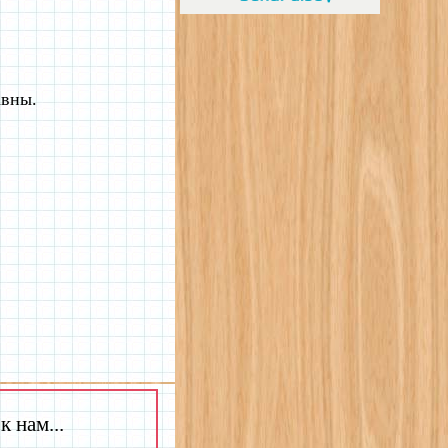
авны.
 нам...