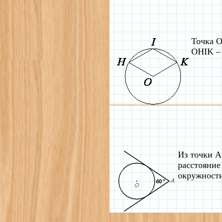
Точка O
OHIK – 
Из точки А
расстояние
окружности