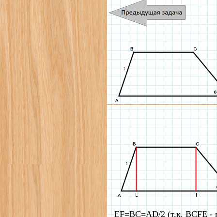
EF=BC=AD/2 (т.к. BCFE - 