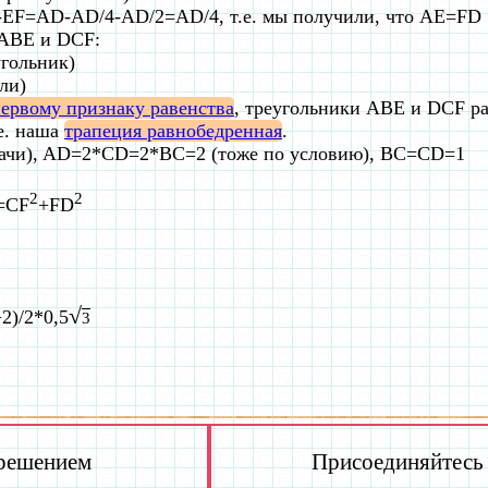
F=AD-AD/4-AD/2=AD/4, т.е. мы получили, что AE=FD
 ABE и DCF:
угольник)
ли)
ервому признаку равенства
, треугольники ABE и DCF р
е. наша
трапеция равнобедренная
.
ачи), AD=2*CD=2*BC=2 (тоже по условию), BC=CD=1
2
2
=CF
+FD
√
2)/2*0,5
3
 решением
Присоединяйтесь к