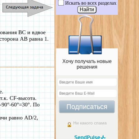
Искать во всех разделах
ования ВС и вдвое
сторона AB равна 1.
Хочу получать новые
решения
е.
 т.к. CF-высота.
90°-60°=30°. По
Подписаться
ачи равно AD/2,
Ни какого спама