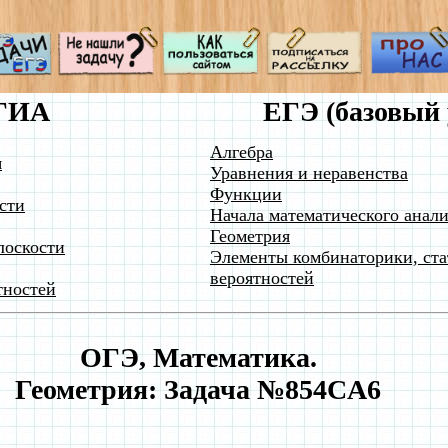
ГИА
ЕГЭ (базовый 
Алгебра
я
Уравнения и неравенства
Функции
сти
Начала математического анали
Геометрия
лоскости
Элементы комбинаторики, ста
вероятностей
тностей
ОГЭ, Математика.
Геометрия: Задача №854CA6