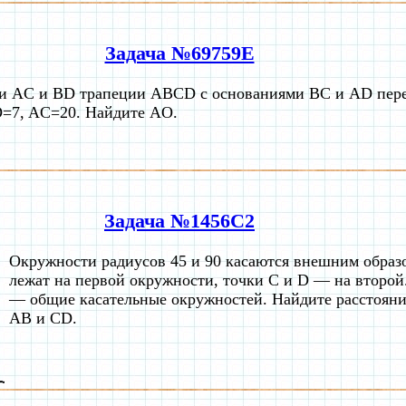
Задача №69759E
и AC и BD трапеции ABCD с основаниями BC и AD перес
=7, AC=20. Найдите AO.
Задача №1456C2
Окружности радиусов 45 и 90 касаются внешним образ
лежат на первой окружности, точки C и D — на второ
— общие касательные окружностей. Найдите расстоян
AB и CD.