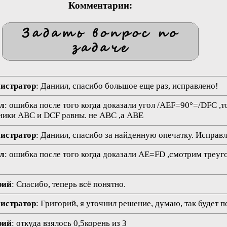
Комментарии:
нистратор
: Даниил, спасибо большое еще раз, исправлено!
ил
: ошибка после того когда доказали угол /AEF=90°=/DFC ,т
ьники ABC и DCF равны. не ABC ,а ABE
нистратор
: Даниил, спасибо за найденную опечатку. Исправ
ил
: ошибка после того когда доказали AE=FD ,смотрим треу
рий
: Спасибо, теперь всё понятно.
нистратор
: Григорий, я уточнил решение, думаю, так будет п
рий
: откуда взялось 0,5корень из 3