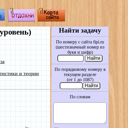
Найти задачу
уровень)
По номеру с сайта fipi.ru
(шестизначный номер из
букв и цифр)
за
По порядковому номеру в
тистики и теории
текущем разделе
(от 1 до 1087)
По словам