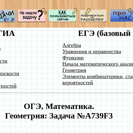
ГИА
ЕГЭ (базовый 
Алгебра
я
Уравнения и неравенства
Функции
сти
Начала математического анали
Геометрия
лоскости
Элементы комбинаторики, ста
вероятностей
тностей
ОГЭ, Математика.
Геометрия: Задача №A739F3