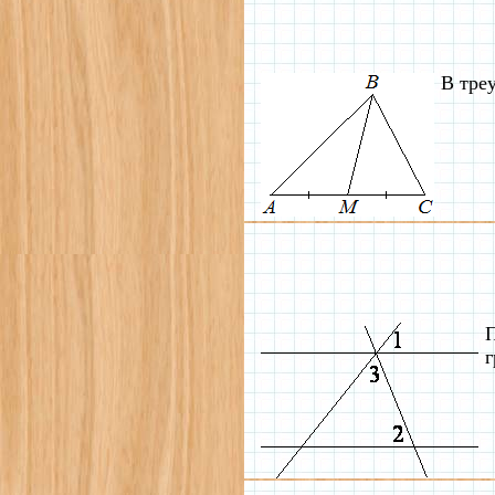
В тре
П
г