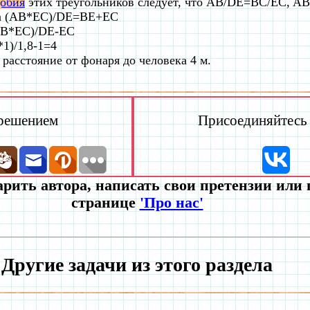
обия
этих треугольников следует, что AB/DE=BC/EC, A
а (AB*EC)/DE=BE+EC
B*EC)/DE-EC
1)/1,8-1=4
 расстояние от фонаря до человека 4 м.
 решением
Присоединяйтесь к
рить автора, написать свои претензии или
странице
'Про нас'
Другие задачи из этого раздела