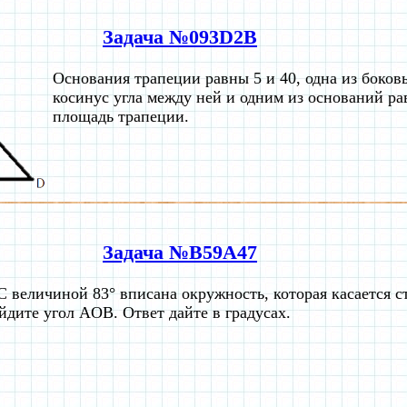
Задача №093D2B
Основания трапеции равны 5 и 40, одна из боковы
косинус угла между ней и одним из оснований ра
площадь трапеции.
Задача №B59A47
C величиной 83° вписана окружность, которая касается с
йдите угол AOB. Ответ дайте в градусах.