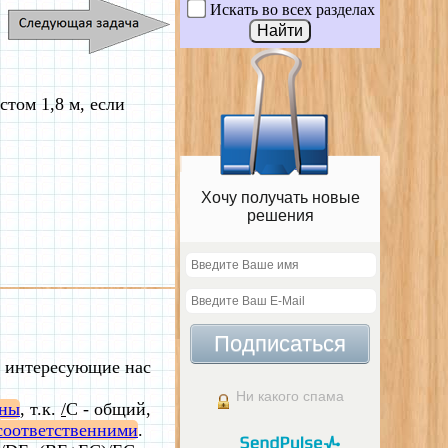
Искать во всех разделах
стом 1,8 м, если
Хочу получать новые
решения
Подписаться
м интересующие нас
Ни какого спама
бны
, т.к.
/
C - общий,
соответственними
.