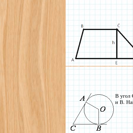
В угол 
и B. На