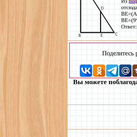
Из
под
отсюд
BE=(A
BE=(9*
Ответ:
Поделитесь
Вы можете поблагода