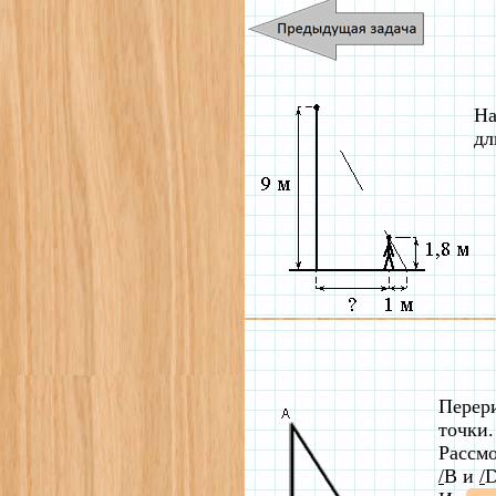
На
дл
Перер
точки.
Рассм
/
B и
/
D