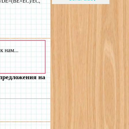
B/DE=(BE+EC)/EC,
 нам...
 предложения на