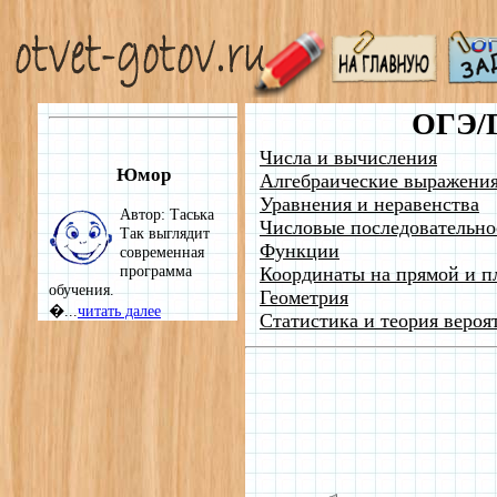
ОГЭ/
Числа и вычисления
Юмор
Алгебраические выражени
Уравнения и неравенства
Автор: Таська
Числовые последовательно
Так выглядит
Функции
современная
программа
Координаты на прямой и п
обучения.
Геометрия
�...
читать далее
Статистика и теория вероя