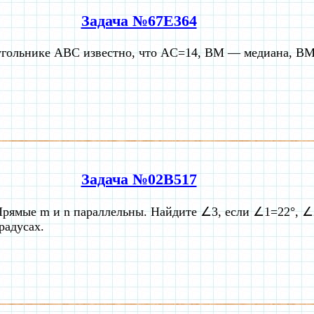
Задача №67E364
угольнике ABC известно, что AC=14, BM — медиана, B
Задача №02B517
рямые m и n параллельны. Найдите ∠3, если ∠1=22°, ∠2
радусах.