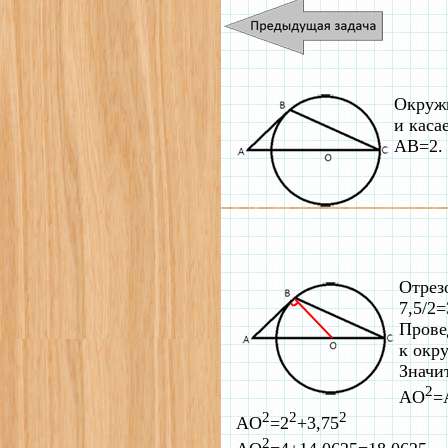
Окружн
и каса
AB=2.
Отрез
7,5/2
Прове
к окр
Значи
2
AO
=
2
2
2
AO
=2
+3,75
2