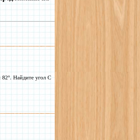
 82°. Найдите угол C