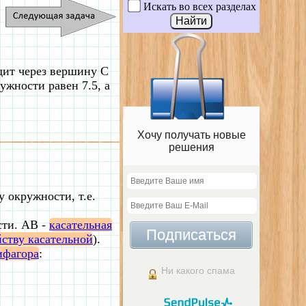
Искать во всех разделах
дит через вершину C
ужности равен 7.5, а
Хочу получать новые
решения
 окружности, т.е.
сти. AB -
касательная
Подписаться
йству касательной
).
ифагора
:
Ни какого спама