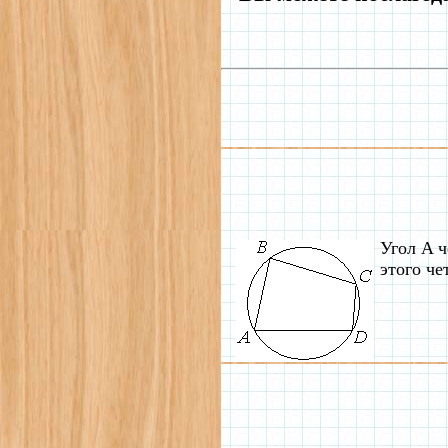
Угол A ч
этого че