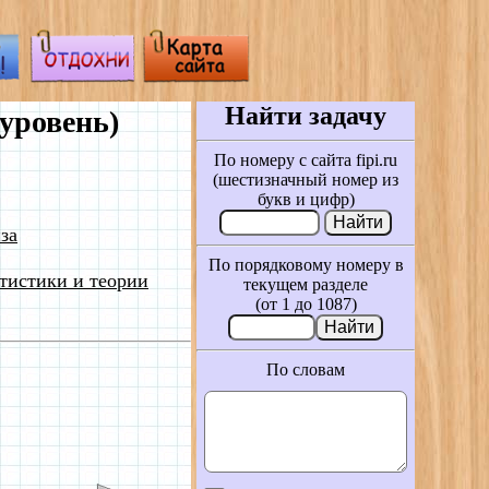
Найти задачу
уровень)
По номеру с сайта fipi.ru
(шестизначный номер из
букв и цифр)
за
По порядковому номеру в
тистики и теории
текущем разделе
(от 1 до 1087)
По словам