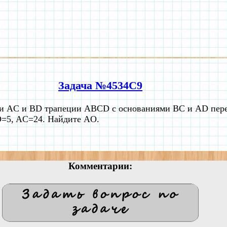
Задача №4534C9
и AC и BD трапеции ABCD с основаниями BC и AD перес
=5, AC=24. Найдите AO.
Комментарии: