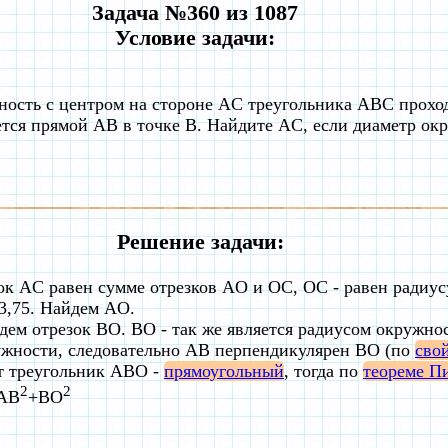
Задача №360 из 1087
Условие задачи:
ость с центром на стороне AC треугольника ABC прохо
ется прямой AB в точке B. Найдите AC, если диаметр окр
Решение задачи:
ок AC равен сумме отрезков AO и OC, OC - равен радиусу
=3,75. Найдем AO.
дем отрезок BO. BO - так же является радиусом окружно
ужности, следовательно AB перпендикулярен BO (по
сво
т треугольник ABO -
прямоугольный
, тогда по
теореме П
2
2
AB
+BO