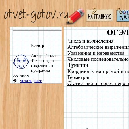
ОГЭ/
Числа и вычисления
Юмор
Алгебраические выражени
Уравнения и неравенства
Автор: Таська
Числовые последовательно
Так выглядит
Функции
современная
программа
Координаты на прямой и п
обучения.
Геометрия
�...
читать далее
Статистика и теория вероя