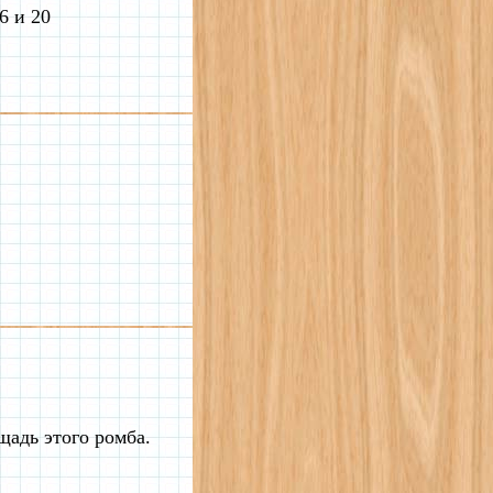
6 и 20
щадь этого ромба.