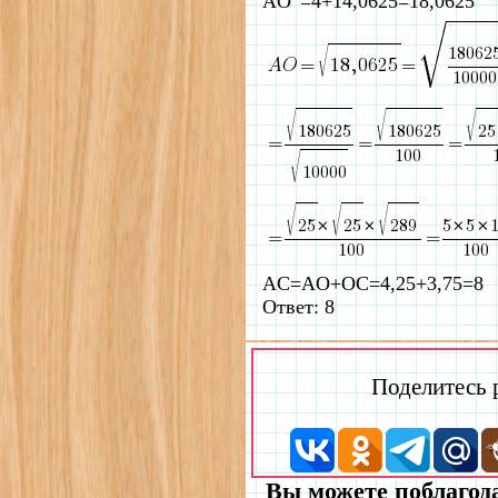
AO
=4+14,0625=18,0625
AC=AO+OC=4,25+3,75=8
Ответ: 8
Поделитесь
Вы можете поблагода