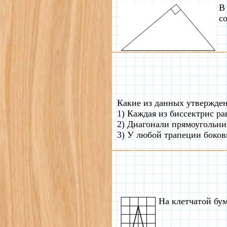
В
с
Какие из данных утвержде
1) Каждая из биссектрис ра
2) Диагонали прямоугольни
3) У любой трапеции боков
На клетчатой бум