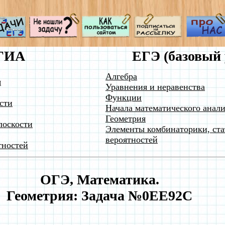
ГИА
ЕГЭ (базовый 
Алгебра
я
Уравнения и неравенства
Функции
сти
Начала математического анали
Геометрия
лоскости
Элементы комбинаторики, ста
вероятностей
тностей
ОГЭ, Математика.
Геометрия: Задача №0EE92C