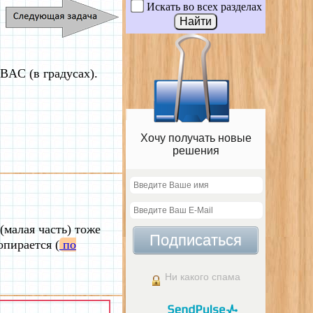
Искать во всех разделах
BAC (в градусах).
Хочу получать новые
решения
(малая часть) тоже
Подписаться
опирается (
по
Ни какого спама