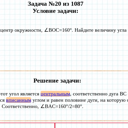
Задача №20 из 1087
Условие задачи:
центр окружности, ∠BOC=160°. Найдите величину угла 
Решение задачи:
тот угол является
центральным
, соответственно дуга ВC 
тся
вписанным
углом и равен половине дуги, на которую 
. Соответственно, ∠BAC=160°/2=80°.