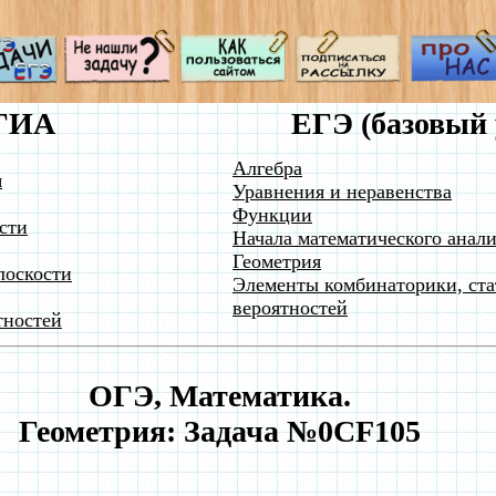
ГИА
ЕГЭ (базовый 
Алгебра
я
Уравнения и неравенства
Функции
сти
Начала математического анали
Геометрия
лоскости
Элементы комбинаторики, ста
вероятностей
тностей
ОГЭ, Математика.
Геометрия: Задача №0CF105