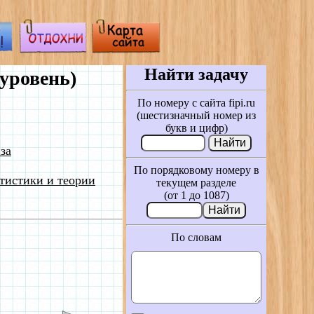
Найти задачу
уровень)
По номеру с сайта fipi.ru
(шестизначный номер из
букв и цифр)
за
По порядковому номеру в
тистики и теории
текущем разделе
(от 1 до 1087)
По словам