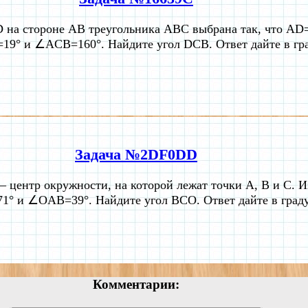
D на стороне AB треугольника ABC выбрана так, что AD
9° и ∠ACB=160°. Найдите угол DCB. Ответ дайте в гра
Задача №2DF0DD
– центр окружности, на которой лежат точки A, B и C. И
° и ∠OAB=39°. Найдите угол BCO. Ответ дайте в граду
Комментарии: