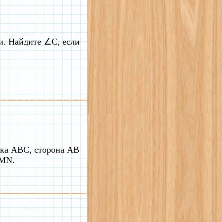
и. Найдите ∠C, если
ика ABC, сторона AB
 MN.