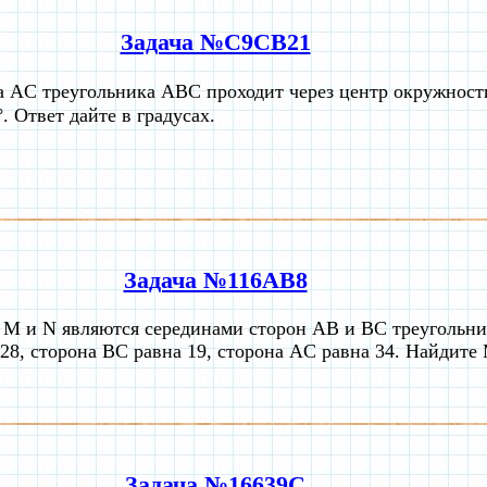
Задача №C9CB21
 AC треугольника ABC проходит через центр окружност
 Ответ дайте в градусах.
Задача №116AB8
 M и N являются серединами сторон AB и BC треугольн
 28, сторона BC равна 19, сторона AC равна 34. Найдите
Задача №16639C