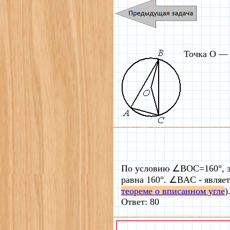
Точка О — 
По условию ∠BOC=160°, э
равна 160°. ∠BAC - являе
теореме о вписанном угле
)
Ответ: 80