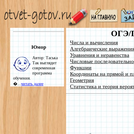
ОГЭ/
Числа и вычисления
Юмор
Алгебраические выражени
Уравнения и неравенства
Автор: Таська
Числовые последовательно
Так выглядит
Функции
современная
программа
Координаты на прямой и п
обучения.
Геометрия
�...
читать далее
Статистика и теория вероя