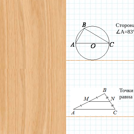
Сторона
∠A=83°.
Точки
равна