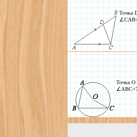
Точка 
∠CAB=1
Точка O 
∠ABC=71