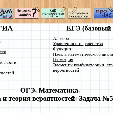
ГИА
ЕГЭ (базовый 
Алгебра
я
Уравнения и неравенства
Функции
сти
Начала математического анали
Геометрия
лоскости
Элементы комбинаторики, ста
вероятностей
тностей
ОГЭ, Математика.
 и теория вероятностей: Задача 