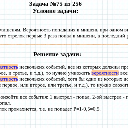
Задача №75 из 256
Условие задачи:
о мишеням. Вероятность попадания в мишень при одном вы
что стрелок первые 3 раза попал в мишени, а последний 
Решение задачи:
оятность
нескольких событий, все из которых должны про
ое, и третье, и т.д.), то нужно умножить
вероятности
все
оятность
нескольких событий, хотя бы одно из которых 
 первое, или второе, или третье, и т.д.), то нужно сложи
изойти все события: 1 выстрел - попал, 2-ой выстрел - п
опал.
лок промахнется, т.е. не попадет P=1-0,5=0,5.