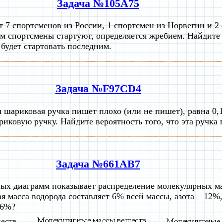
Задача №105A75
 7 спортсменов из России, 1 спортсмен из Норвегии и 2
м спортсмены стартуют, определяется жребием. Найдите 
будет стартовать последним.
Задача №F97CD4
я шариковая ручка пишет плохо (или не пишет), равна 0,
риковую ручку. Найдите вероятность того, что эта ручка
Задача №661AB7
ых диаграмм показывает распределение молекулярных ма
я масса водорода составляет 6% всей массы, азота – 12%,
26%?