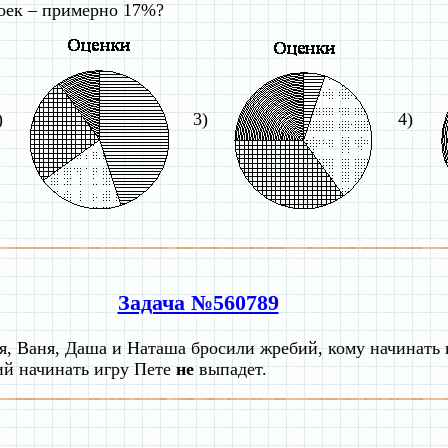
оек – примерно 17%?
)
3)
4)
Задача №560789
я, Ваня, Даша и Наташа бросили жребий, кому начинать 
бий начинать игру Пете
не
выпадет.