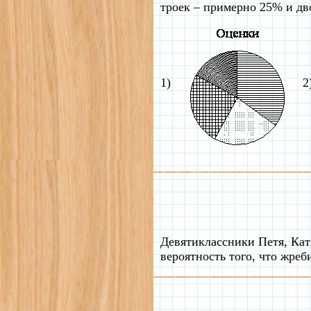
троек – примерно 25% и дв
1)
2
Девятиклассники Петя, Кат
вероятность того, что жре