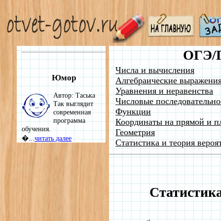
ОГЭ/
Числа и вычисления
Юмор
Алгебраические выражени
Уравнения и неравенства
Автор: Таська
Числовые последовательно
Так выглядит
Функции
современная
программа
Координаты на прямой и п
обучения.
Геометрия
�...
читать далее
Статистика и теория вероя
Статистика