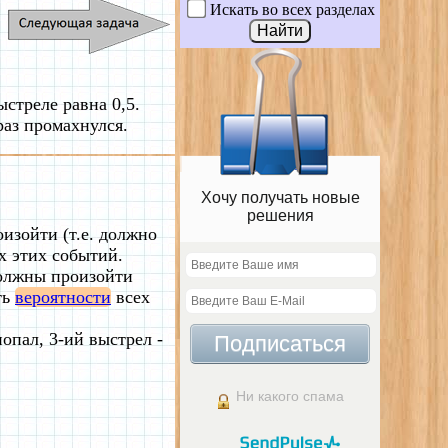
Искать во всех разделах
стреле равна 0,5.
раз промахнулся.
Хочу получать новые
решения
изойти (т.е. должно
х этих событий.
должны произойти
ть
вероятности
всех
опал, 3-ий выстрел -
Подписаться
Ни какого спама