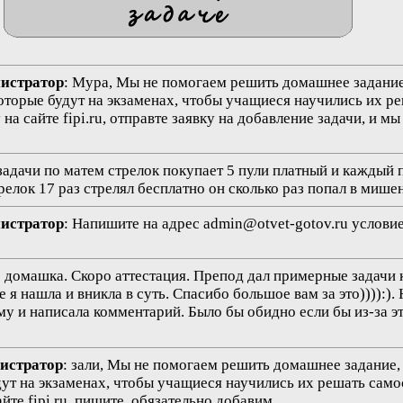
нистратор
: Мура, Мы не помогаем решить домашнее задание,
оторые будут на экзаменах, чтобы учащиеся научились их р
а сайте fipi.ru, отправте заявку на добавление задачи, и мы
 задачи по матем стрелок покупает 5 пули платный и каждый
релок 17 раз стрелял бесплатно он сколько раз попал в мише
нистратор
: Напишите на адрес admin@otvet-gotov.ru условие 
не домашка. Скоро аттестация. Препод дал примерные задачи 
я нашла и вникла в суть. Спасибо большое вам за это)))):). 
му и написала комментарий. Было бы обидно если бы из-за э
нистратор
: зали, Мы не помогаем решить домашнее задание, 
дут на экзаменах, чтобы учащиеся научились их решать само
йте fipi.ru, пишите, обязательно добавим.