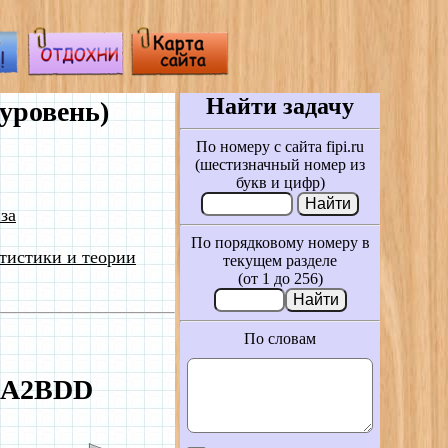
Найти задачу
уровень)
По номеру с сайта fipi.ru
(шестизначный номер из
букв и цифр)
за
По порядковому номеру в
тистики и теории
текущем разделе
(от 1 до 256)
По словам
№5A2BDD