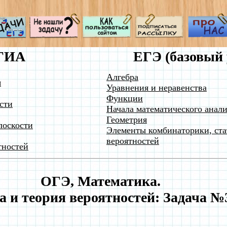
ГИА
ЕГЭ (базовый 
Алгебра
я
Уравнения и неравенства
Функции
сти
Начала математического анали
Геометрия
лоскости
Элементы комбинаторики, ста
вероятностей
тностей
ОГЭ, Математика.
а и теория вероятностей: Задача 