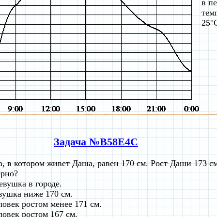
в п
тем
25°
Задача №B58E4C
, в котором живет Даша, равен 170 см. Рост Даши 173 см
ерно?
евушка в городе.
вушка ниже 170 см.
ловек ростом менее 171 см.
ловек ростом 167 см.