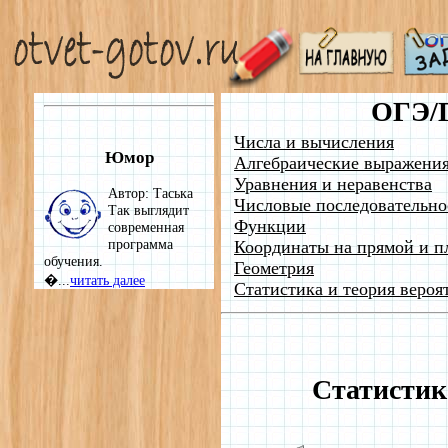
ОГЭ/
Числа и вычисления
Юмор
Алгебраические выражени
Уравнения и неравенства
Автор: Таська
Числовые последовательно
Так выглядит
Функции
современная
программа
Координаты на прямой и п
обучения.
Геометрия
�...
читать далее
Статистика и теория вероя
Статистик