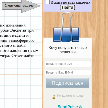
Искать во всех разделах
фик изменения
роде Энске за три
ны дни недели и
чения атмосферного
утного столба.
Хочу получать новые
ного давления (в мм
решения
вечера. Ответ дайте в
Подписаться
Ни какого спама