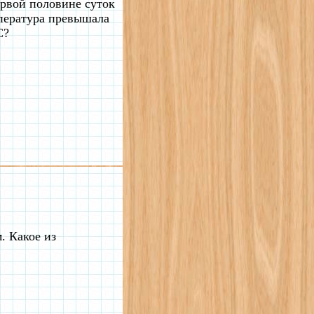
ервой половине суток
пература превышала
C?
. Какое из