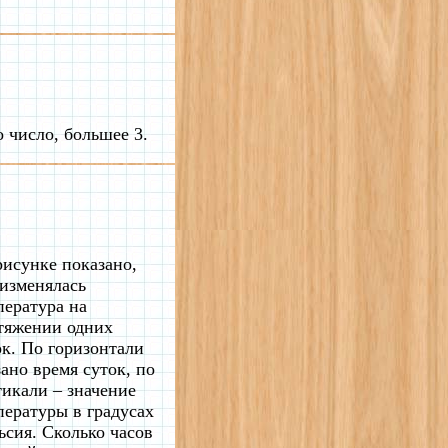
 число, большее 3.
рисунке показано,
 изменялась
пература на
тяжении одних
ок. По горизонтали
зано время суток, по
тикали – значение
пературы в градусах
ьсия. Сколько часов