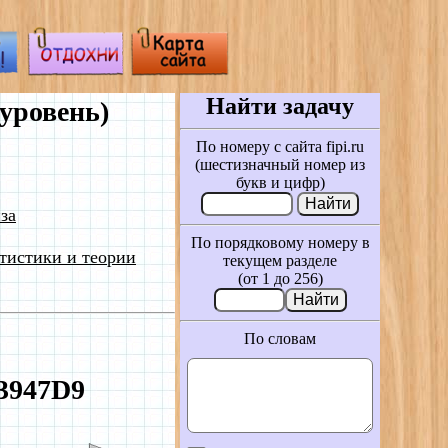
Найти задачу
уровень)
По номеру с сайта fipi.ru
(шестизначный номер из
букв и цифр)
за
По порядковому номеру в
тистики и теории
текущем разделе
(от 1 до 256)
По словам
№3947D9