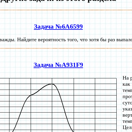
Задача №6A6599
ажды. Найдите вероятность того, что хотя бы раз выпало
Задача №A931F9
На 
как
тем
про
сут
ука
вер
тем
Цел