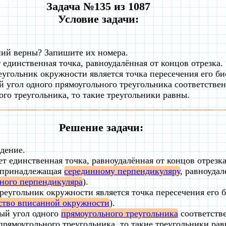
Задача №135 из 1087
Условие задачи:
ний верны? Запишите их номера.
 единственная точка, равноудалённая от концов отрезка.
еугольник окружности является точка пересечения его би
ый угол одного прямоугольного треугольника соответстве
ого треугольника, то такие треугольники равны.
Решение задачи:
дение.
ет единственная точка, равноудалённая от концов отрезка
а, принадлежащая
серединному перпендикуляру
, равноудал
ного перпендикуляра
).
реугольник окружности является точка пересечения его б
ство вписанной окружности
).
рый угол одного
прямоугольного треугольника
соответств
 прямоугольного треугольника, то такие треугольники р