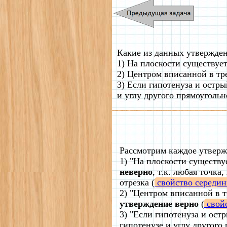
Какие из данных утвержде
1) На плоскости существует
2) Центром вписанной в тр
3) Если гипотенуза и остр
и углу другого прямоугольн
Рассмотрим каждое утверж
1) "На плоскости существу
неверно
, т.к. любая точк
отрезка (
свойство середин
2) "Центром вписанной в т
утверждение верно
(
свой
3) "Если гипотенуза и ост
гипотенузе и углу другого