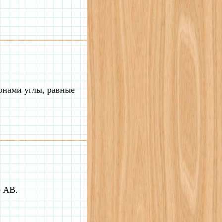
онами углы, равные
е AB.