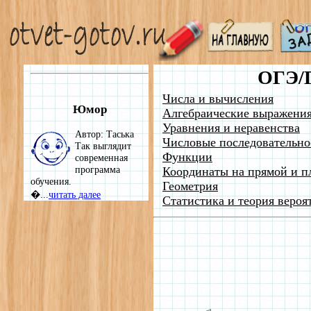
ОГЭ/
Числа и вычисления
Юмор
Алгебраические выражени
Уравнения и неравенства
Автор: Таська
Числовые последовательно
Так выглядит
Функции
современная
программа
Координаты на прямой и п
обучения.
Геометрия
�...
читать далее
Статистика и теория вероя