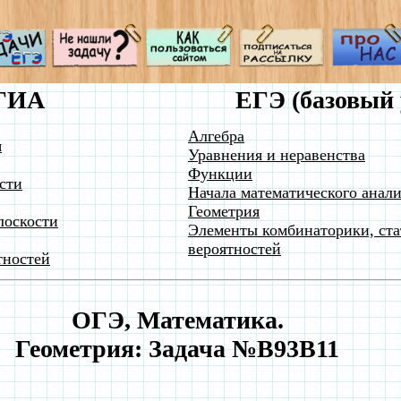
ГИА
ЕГЭ (базовый 
Алгебра
я
Уравнения и неравенства
Функции
сти
Начала математического анали
Геометрия
лоскости
Элементы комбинаторики, ста
вероятностей
тностей
ОГЭ, Математика.
Геометрия: Задача №B93B11