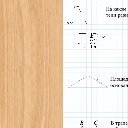
На каком 
тени равн
Площадь
основан
В трап