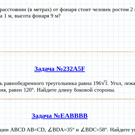
расстоянии (в метрах) от фонаря стоит человек ростом 2 
а 1 м, высота фонаря 9 м?
Задача №232A5F
√
 равнобедренного треугольника равна 196
. Угол, ле
3
ия, равен 120°. Найдите длину боковой стороны.
Задача №EABBBB
еции ABCD AB=CD, ∠BDA=35° и ∠BDC=58°. Найдите уг