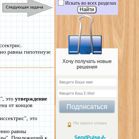
Искать во всех разделах
ссектрис.
нно равны гипотенузе
Хочу получать новые
решения
", это
утверждение
ена от концов
Подписаться
иссектрис", это
Ни какого спама
енно равны
авны". Прилежащий к