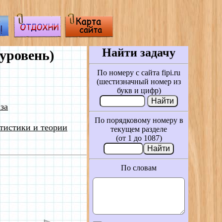
Найти задачу
уровень)
По номеру с сайта fipi.ru
(шестизначный номер из
букв и цифр)
за
По порядковому номеру в
тистики и теории
текущем разделе
(от 1 до 1087)
По словам