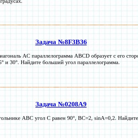
 градусах.
Задача №8F3B36
иагональ AC параллелограмма ABCD образует с его стор
5° и 30°. Найдите больший угол параллелограмма.
Задача №0208A9
гольнике ABC угол C равен 90°, BC=2, sinA=0,2. Найдит