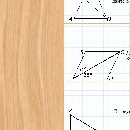
дайте в
Д
3
В треу