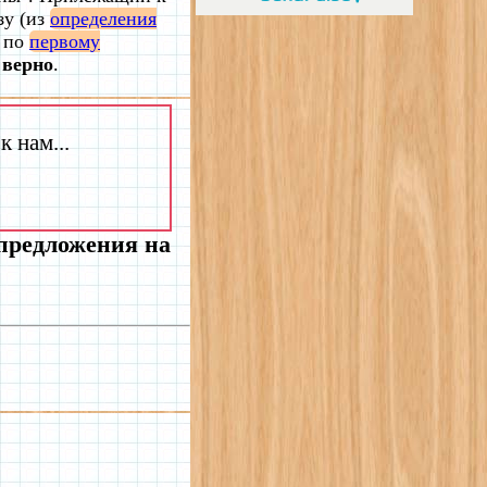
зу (из
определения
а по
первому
 верно
.
 нам...
 предложения на