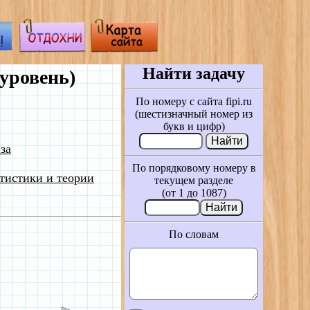
Найти задачу
уровень)
По номеру с сайта fipi.ru
(шестизначный номер из
букв и цифр)
за
По порядковому номеру в
тистики и теории
текущем разделе
(от 1 до 1087)
По словам