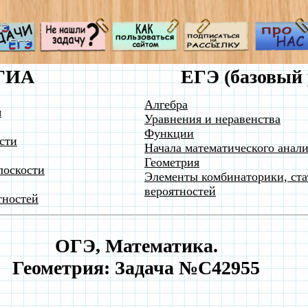
ГИА
ЕГЭ (базовый 
Алгебра
я
Уравнения и неравенства
Функции
сти
Начала математического анали
Геометрия
лоскости
Элементы комбинаторики, ста
вероятностей
тностей
ОГЭ, Математика.
Геометрия: Задача №C42955