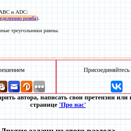
 ABC и ADC:
еделению ромба
).
ные треугольники равны.
 решением
Присоединяйтесь к
рить автора, написать свои претензии или
странице
'Про нас'
Другие задачи из этого раздела