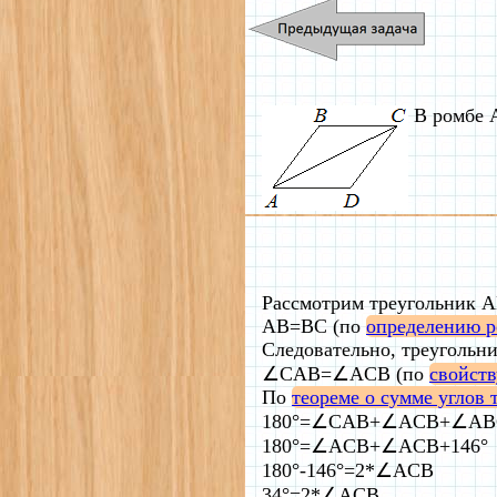
В ромбе 
Рассмотрим треугольник 
AB=BC (по
определению р
Следовательно, треугольн
∠CAB=∠ACB (по
свойств
По
теореме о сумме углов 
180°=∠CAB+∠ACB+∠AB
180°=∠ACB+∠ACB+146°
180°-146°=2*∠ACB
34°=2*∠ACB