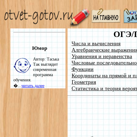
ОГЭ/
Числа и вычисления
Юмор
Алгебраические выражени
Уравнения и неравенства
Автор: Таська
Числовые последовательно
Так выглядит
Функции
современная
программа
Координаты на прямой и п
обучения.
Геометрия
�...
читать далее
Статистика и теория вероя