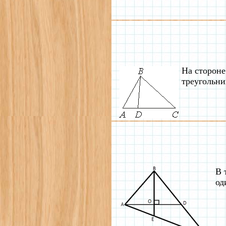
На стороне
треугольни
В 
од