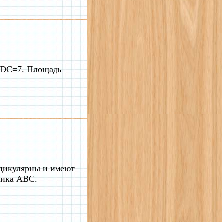
, DC=7. Площадь
ндикулярны и имеют
ника ABC.