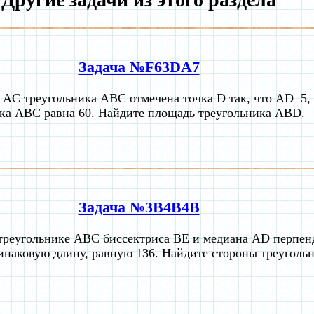
Задача №F63DA7
 AC треугольника ABC отмечена точка D так, что AD=5
ка ABC равна 60. Найдите площадь треугольника ABD.
Задача №3B4B4B
треугольнике ABC биссектриса BE и медиана AD перпе
инаковую длину, равную 136. Найдите стороны треуголь