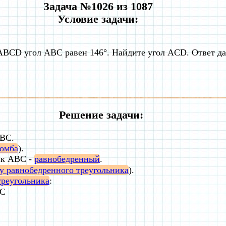
Задача №1026 из 1087
Условие задачи:
ABCD угол ABC равен 146°. Найдите угол ACD. Ответ дай
Решение задачи:
ABC.
омба
).
ик ABC -
равнобедренный
.
у равнобедренного треугольника
).
треугольника
:
C