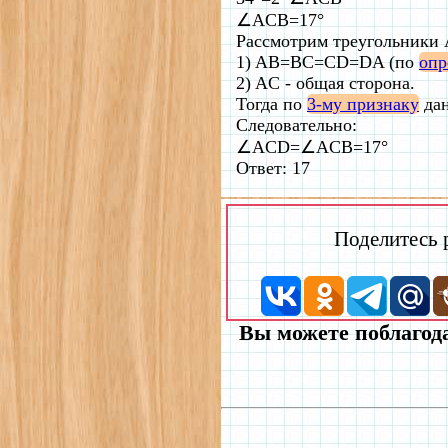
∠ACB=17°
Рассмотрим треугольники
1) AB=BC=CD=DA (по
опр
2) AC - общая сторона.
Тогда по
3-му признаку
дан
Следовательно:
∠ACD=∠ACB=17°
Ответ: 17
Поделитесь
Вы можете поблагода