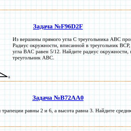
Задача №F96D2F
Из вершины прямого угла C треугольника ABC про
Радиус окружности, вписанной в треугольник BCP, 
угла BAC равен 5/12. Найдите радиус окружности,
треугольник ABC.
Задача №B72AA0
 трапеции равны 2 и 6, а высота равна 3. Найдите сред