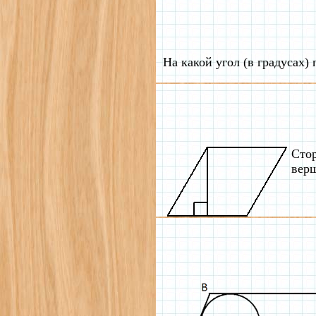
На какой угол (в градусах)
Стор
верш