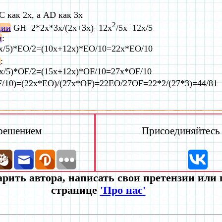
 как 2x, а AD как 3x
2
ции
GH=2*2x*3x/(2x+3x)=12x
/5x=12x/5
и
:
/5)*EO/2=(10x+12x)*EO/10=22x*EO/10
и
:
/5)*OF/2=(15x+12x)*OF/10=27x*OF/10
F/10)=(22x*EO)/(27x*OF)=22EO/27OF=22*2/(27*3)=44/81
 решением
Присоединяйтесь к
рить автора, написать свои претензии или
странице
'Про нас'