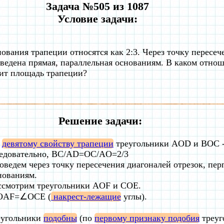
Задача №505 из 1087
Условие задачи:
ования трапеции относятся как 2:3. Через точку пересеч
ведена прямая, параллельная основаниям. В каком отнош
ит площадь трапеции?
Решение задачи:
о
девятому свойству трапеции
треугольники AOD и BOC 
едовательно, BC/AD=OC/AO=2/3
оведем через точку пересечения диагоналей отрезок, пе
нованиям.
ссмотрим треугольники AOF и COE.
AF=∠OCE (
накрест-лежащие
углы).
еугольники
подобны
(по
первому признаку подобия
треуг