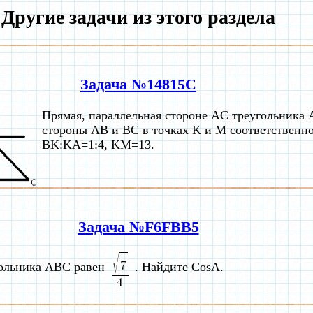
Другие задачи из этого раздела
Задача №14815C
Прямая, параллельная стороне AC треугольника 
стороны AB и BC в точках K и M соответственно
BK:KA=1:4, KM=13.
Задача №F6FBB5
гольника ABC равен
. Найдите CosA.