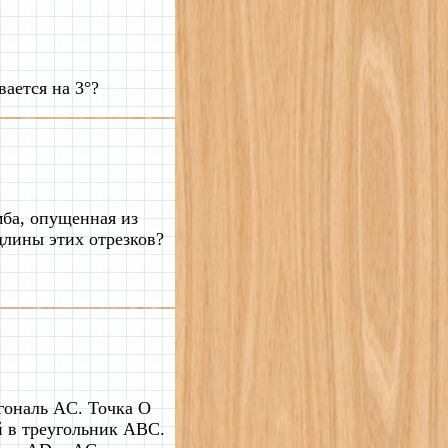
вается на 3°?
мба, опущенная из
длины этих отрезков?
гональ AC. Точка O
й в треугольник ABC.