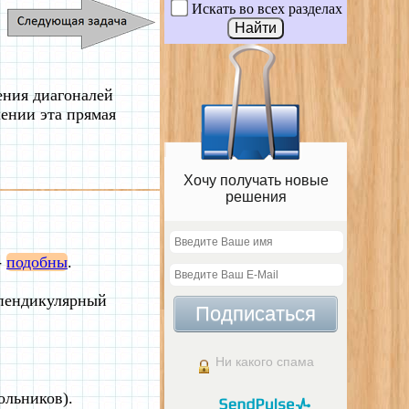
Искать во всех разделах
ения диагоналей
ении эта прямая
Хочу получать новые
решения
-
подобны
.
рпендикулярный
Подписаться
Ни какого спама
ольников).