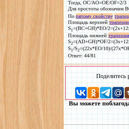
Тогда, OC/AO=OE/OF=2/3
Для простоты обозначим BC
По
пятому свойству
трапе
Площадь верхней
трапеци
S
=(BC+GH)*EO/2=(2x+12x
1
Площадь нижней
трапеци
S
=(AD+GH)*OF/2=(3x+12x
2
S
/S
=(22x*EO/10)/(27x*O
1
2
Ответ: 44/81
Поделитесь
Вы можете поблагода