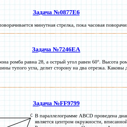
Задача №0877E6
 поворачивается минутная стрелка, пока часовая поворачи
Задача №7246EA
она ромба равна 28, а острый угол равен 60°. Высота ро
ины тупого угла, делит сторону на два отрезка. Каковы 
Задача №FF9799
В параллелограмме ABCD проведена диа
является центром окружности, вписанно