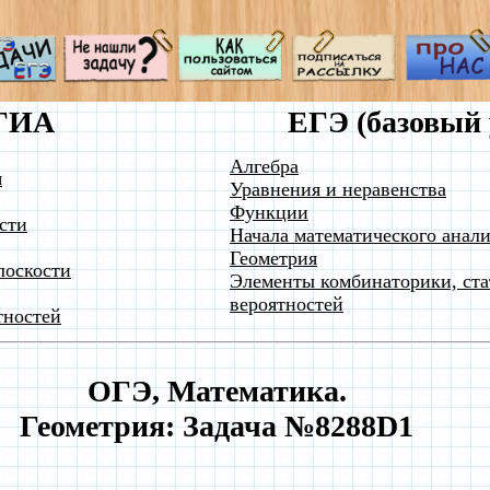
ГИА
ЕГЭ (базовый 
Алгебра
я
Уравнения и неравенства
Функции
сти
Начала математического анали
Геометрия
лоскости
Элементы комбинаторики, ста
вероятностей
тностей
ОГЭ, Математика.
Геометрия: Задача №8288D1