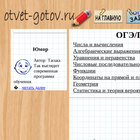
ОГЭ/
Числа и вычисления
Юмор
Алгебраические выражени
Уравнения и неравенства
Автор: Таська
Числовые последовательно
Так выглядит
Функции
современная
программа
Координаты на прямой и п
обучения.
Геометрия
�...
читать далее
Статистика и теория вероя