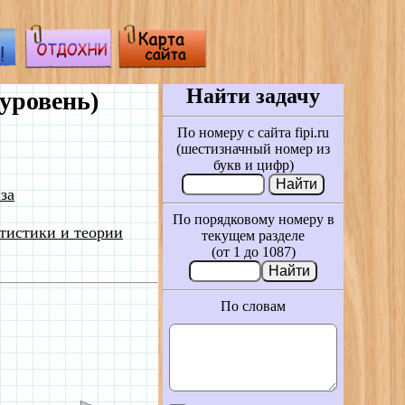
Найти задачу
уровень)
По номеру с сайта fipi.ru
(шестизначный номер из
букв и цифр)
за
По порядковому номеру в
тистики и теории
текущем разделе
(от 1 до 1087)
По словам