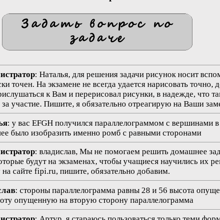
нистратор
: Наталья, для решения задачи рисунок носит всп
ки точен. На экзамене не всегда удается нарисовать точно, 
рислушаться к Вам и перерисовал рисунки, в надежде, что та
 за участие. Пишите, я обязательно отреагирую на Ваши за
ья
: у вас EFGH получился параллелограммом с вершинами в
нее было изобразить именно ромб с равными сторонами
нистратор
: владислав, Мы не помогаем решить домашнее зада
оторые будут на экзаменах, чтобы учащиеся научились их р
на сайте fipi.ru, пишите, обязательно добавим.
слав
: стороны параллелограмма равны 28 и 56 высота опущ
соту опущенную на вторую сторону параллелограмма
нистратор
: Артур, я стараюсь пользоваться только теми фор