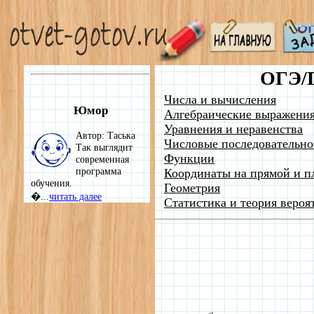
ОГЭ/
Числа и вычисления
Юмор
Алгебраические выражени
Уравнения и неравенства
Автор: Таська
Числовые последовательно
Так выглядит
Функции
современная
программа
Координаты на прямой и п
обучения.
Геометрия
�...
читать далее
Статистика и теория вероя