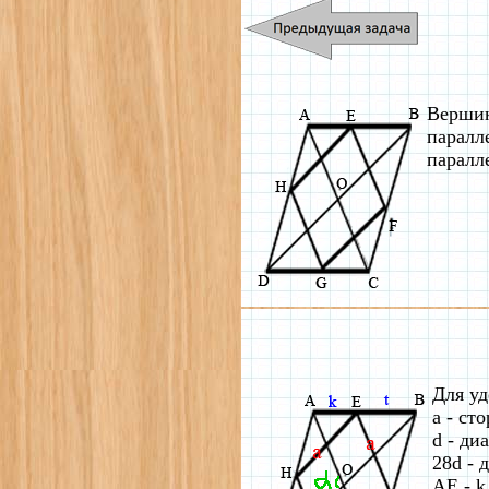
Вершин
паралл
паралл
Для уд
a - ст
d - ди
28d - 
AE - k