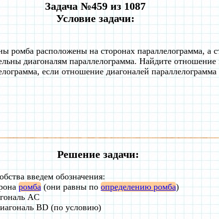
Задача №459 из 1087
Условие задачи:
ы ромба расположены на сторонах параллелограмма, а 
ельны диагоналям параллелограмма. Найдите отношение
елограмма, если отношение диагоналей параллелограмма 
Решение задачи:
обства введем обозначения:
орона
ромба
(они равны по
определению ромба
)
агональ AC
диагональ BD (по условию)