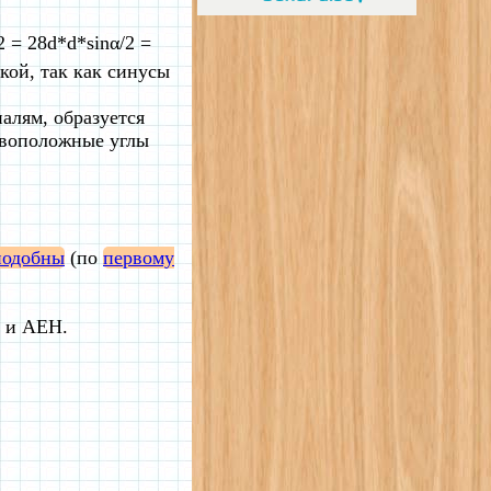
 = 28d*d*sinα/2 =
акой, так как синусы
алям, образуется
тивоположные углы
подобны
(по
первому
 и AEH.