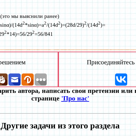
 (это мы выяснили ранее)
2
2
2
2
2
sinα)/(14d
*sinα)=a
/(14d
)=(28d/29)
/(14d
)=
2
2
29
*14)=56/29
=56/841
 решением
Присоединяйтесь к
рить автора, написать свои претензии или
странице
'Про нас'
Другие задачи из этого раздела