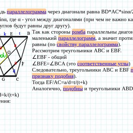
адь
параллелограмма
через диагонали равна BD*AC*sinα/2
inα, где α - угол между диагоналями (при чем не важно к
углов будут равны друг другу).
Так как стороны
ромба
параллельны диагон
маленький
параллелограмм
, а значит про
равны (по
свойству параллелограмма
).
Рассмотрим треугольники ABC и EBF.
∠EBF - общий
∠BFE=∠BCA (это
соответственные углы
)
Следовательно, треугольники ABC и EBF
признаку подобия
).
Тогда EF/AC=a/d=t/(t+k)
Аналогично,
подобны
и треугольники ABD
=k/(t+k)
ения: