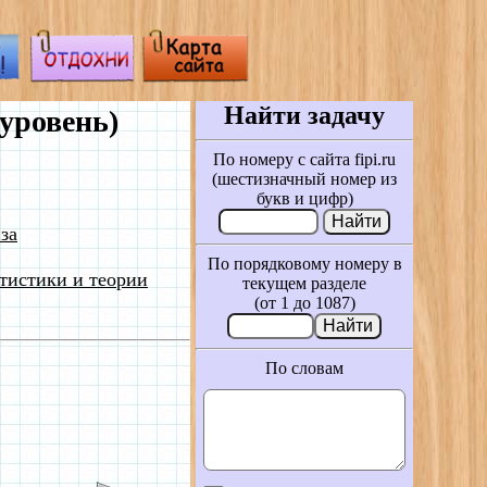
Найти задачу
уровень)
По номеру с сайта fipi.ru
(шестизначный номер из
букв и цифр)
за
По порядковому номеру в
тистики и теории
текущем разделе
(от 1 до 1087)
По словам