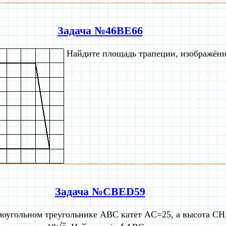
Задача №46BE66
Найдите площадь трапеции, изображённ
Задача №CBED59
моугольном треугольнике ABC катет AC=25, а высота CH