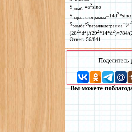
2
S
=a
sinα
ромба
2
S
=14d
*sinα
параллелограмма
2
S
/S
=(a
ромба
параллелограмма
2
2
2
2
(28
*d
)/(29
*14*d
)=784/(
Ответ: 56/841
Поделитесь
Вы можете поблагода