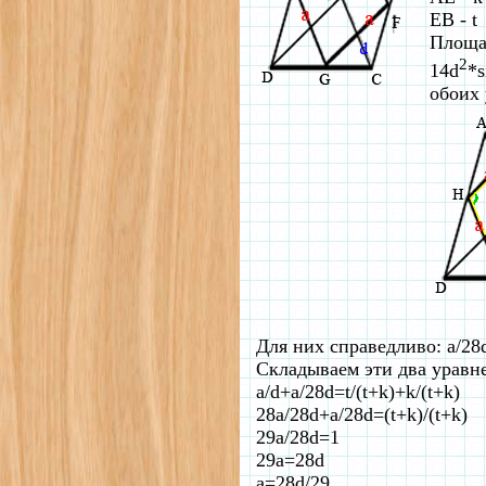
EB - t
Площ
2
14d
*s
обоих 
Для них справедливо: a/28d
Складываем эти два уравн
a/d+a/28d=t/(t+k)+k/(t+k)
28a/28d+a/28d=(t+k)/(t+k)
29a/28d=1
29a=28d
a=28d/29