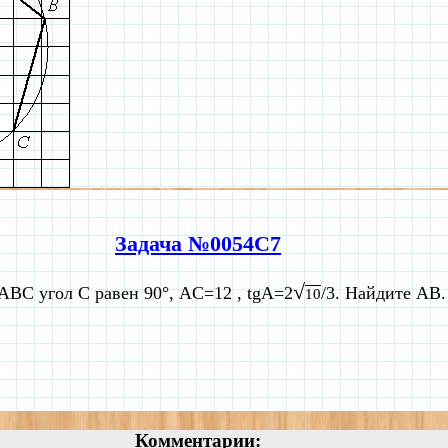
Задача №0054C7
√
ABC угол C равен 90°, AC=12 , tgA=2
/3. Найдите AB.
10
Комментарии: