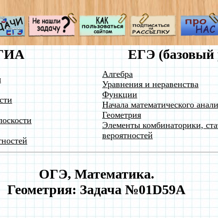
ГИА
ЕГЭ (базовый 
Алгебра
я
Уравнения и неравенства
Функции
сти
Начала математического анали
Геометрия
лоскости
Элементы комбинаторики, ста
вероятностей
тностей
ОГЭ, Математика.
Геометрия: Задача №01D59A