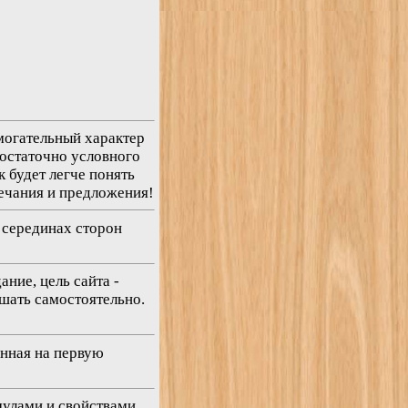
омогательный характер
достаточно условного
к будет легче понять
мечания и предложения!
 серединах сторон
ние, цель сайта -
ешать самостоятельно.
енная на первую
мулами и свойствами,