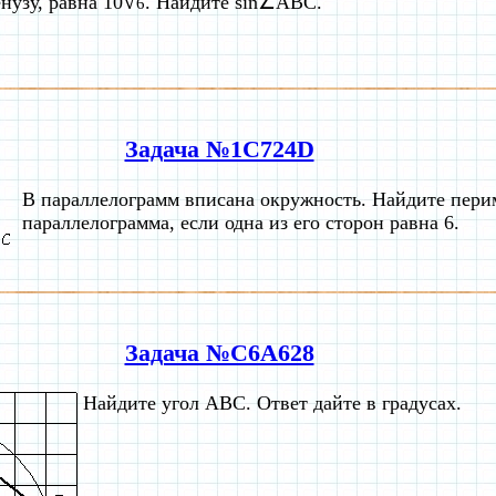
√
нузу, равна 10
. Найдите sin∠ABC.
6
Задача №1C724D
В параллелограмм вписана окружность. Найдите пери
параллелограмма, если одна из его сторон равна 6.
Задача №C6A628
Найдите угол ABC. Ответ дайте в градусах.