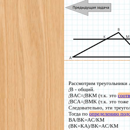
Рассмотрим треугольники
/
B - общий.
/
BAC=
/
BKM (т.к. это
соот
/
BCA=
/
BMK (т.к. это тоже
Следовательно, эти треуг
Тогда по
определению под
BA/BK=AC/KM
(BK+KA)/BK=AC/KM