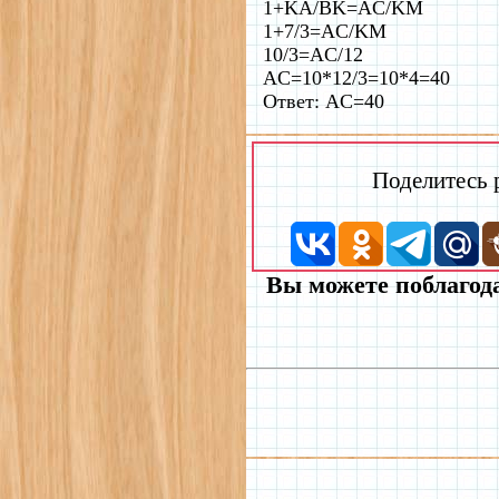
1+KA/BK=AC/KM
1+7/3=AC/KM
10/3=AC/12
AC=10*12/3=10*4=40
Ответ: AC=40
Поделитесь
Вы можете поблагода