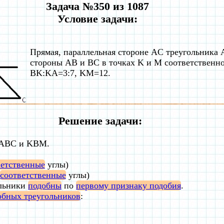
Задача №350 из 1087
Условие задачи:
Прямая, параллельная стороне AC треугольника 
стороны AB и BC в точках K и M соответственно
BK:KA=3:7, KM=12.
Решение задачи:
 ABC и KBM.
ветственные
углы)
соответственные
углы)
ольники
подобны
по
первому признаку подобия
.
обных треугольников
: