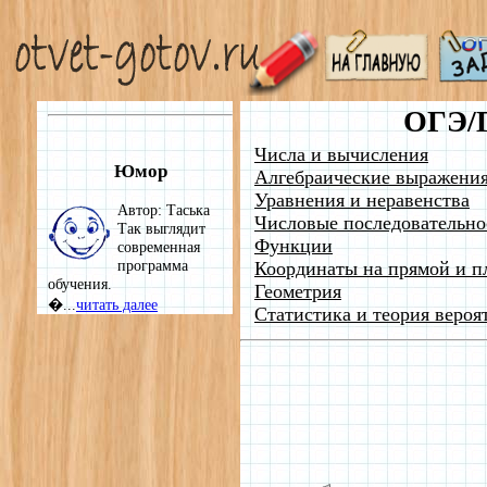
ОГЭ/
Числа и вычисления
Юмор
Алгебраические выражени
Уравнения и неравенства
Автор: Таська
Числовые последовательно
Так выглядит
Функции
современная
программа
Координаты на прямой и п
обучения.
Геометрия
�...
читать далее
Статистика и теория вероя