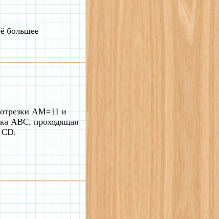
её большее
 отрезки AM=11 и
ика ABC, проходящая
 CD.