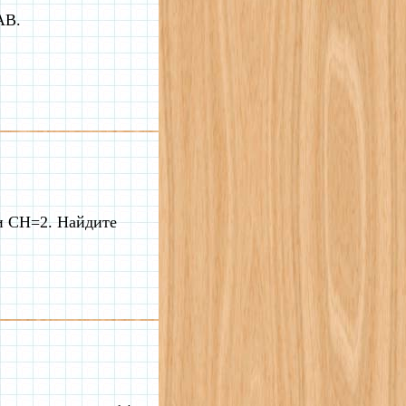
AB.
и CH=2. Найдите