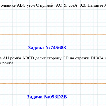
гольнике ABC угол C прямой, AC=9, cosA=0,3. Найдите 
Задача №745683
а AH ромба ABCD делит сторону CD на отрезки DH=24 
у ромба.
Задача №093D2B