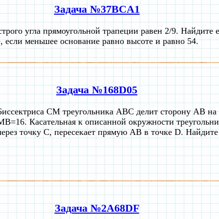
Задача №37BCA1
строго угла прямоугольной трапеции равен 2/9. Найдите 
, если меньшее основание равно высоте и равно 54.
Задача №168D05
Биссектриса CM треугольника ABC делит сторону AB на
MB=16. Касательная к описанной окружности треугольн
через точку C, пересекает прямую AB в точке D. Найдите
Задача №2A68DF