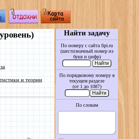
Найти задачу
уровень)
По номеру с сайта fipi.ru
(шестизначный номер из
букв и цифр)
за
По порядковому номеру в
тистики и теории
текущем разделе
(от 1 до 1087)
По словам