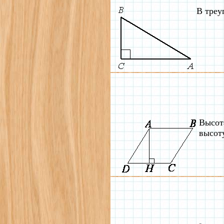
В треу
Высот
высот