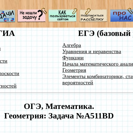
ГИА
ЕГЭ (базовый 
Алгебра
я
Уравнения и неравенства
Функции
сти
Начала математического анали
Геометрия
лоскости
Элементы комбинаторики, ста
вероятностей
тностей
ОГЭ, Математика.
Геометрия: Задача №A511BD