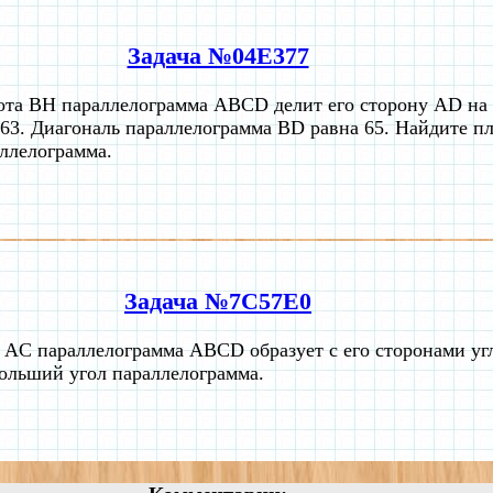
Задача №04E377
та BH параллелограмма ABCD делит его сторону AD на
3. Диагональ параллелограмма BD равна 65. Найдите п
ллелограмма.
Задача №7C57E0
 AC параллелограмма ABCD образует с его сторонами угл
ольший угол параллелограмма.