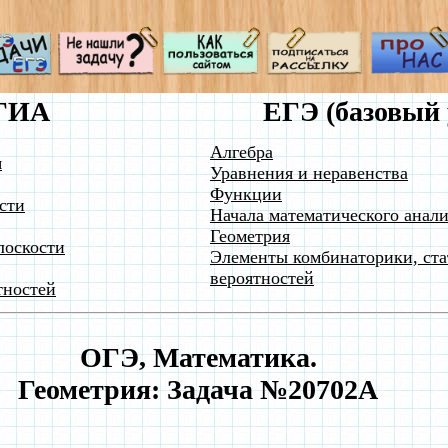
ГИА
ЕГЭ (базовый 
Алгебра
я
Уравнения и неравенства
Функции
сти
Начала математического анали
Геометрия
лоскости
Элементы комбинаторики, ста
вероятностей
тностей
ОГЭ, Математика.
Геометрия: Задача №20702A