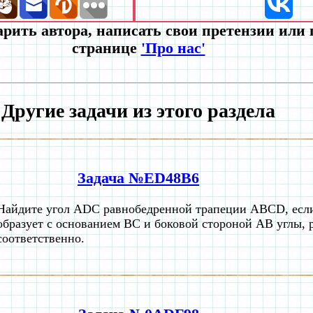
рить автора, написать свои претензии или
странице
'Про нас'
Другие задачи из этого раздела
Задача №ED48B6
Найдите угол АDС равнобедренной трапеции ABCD, есл
образует с основанием ВС и боковой стороной АВ углы, р
соответственно.