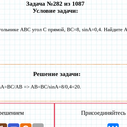
Задача №282 из 1087
Условие задачи:
гольнике ABC угол C прямой, BC=8, sinA=0,4. Найдите 
Решение задачи:
nA=BC/AB => AB=BC/sinA=8/0,4=20.
 решением
Присоединяйтесь к