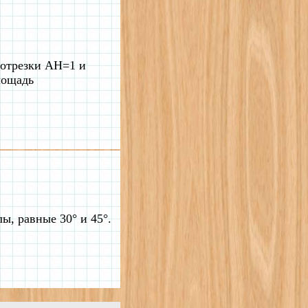
 отрезки AH=1 и
лощадь
ы, равные 30° и 45°.