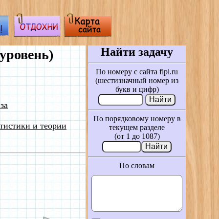
Найти задачу
уровень)
По номеру с сайта fipi.ru
(шестизначный номер из
букв и цифр)
за
По порядковому номеру в
тистики и теории
текущем разделе
(от 1 до 1087)
По словам