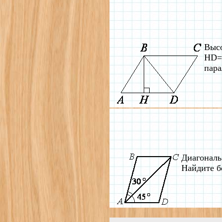
Высо
HD=6
пара
Диагональ
Найдите б