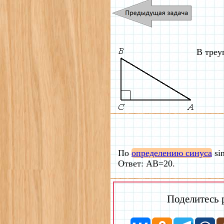
В треу
По
определению синуса
si
Ответ: AB=20.
Поделитесь