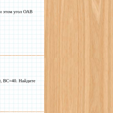
и этом угол ОАВ
0, BC=40. Найдите