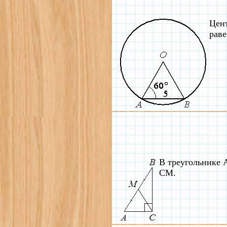
Цент
раве
В треугольнике 
CM.