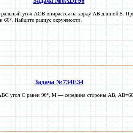
Задача №0ADF98
ральный угол AOB опирается на хорду АВ длиной 5. Пр
н 60°. Найдите радиус окружности.
Задача №734E34
ABC угол C равен 90°, M — середина стороны AB, AB=6