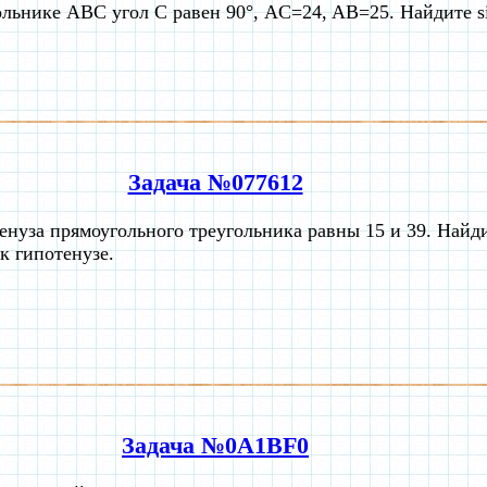
ольнике ABC угол C равен 90°, AC=24, AB=25. Найдите s
Задача №077612
енуза прямоугольного треугольника равны 15 и 39. Найди
к гипотенузе.
Задача №0A1BF0