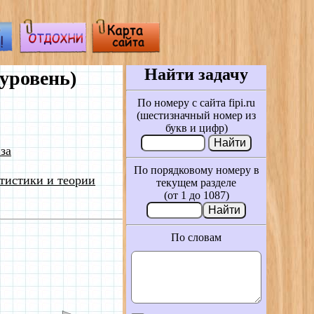
Найти задачу
уровень)
По номеру с сайта fipi.ru
(шестизначный номер из
букв и цифр)
за
По порядковому номеру в
тистики и теории
текущем разделе
(от 1 до 1087)
По словам