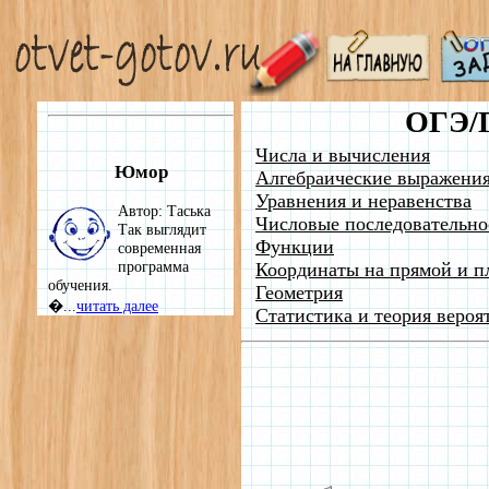
ОГЭ/
Числа и вычисления
Юмор
Алгебраические выражени
Уравнения и неравенства
Автор: Таська
Числовые последовательно
Так выглядит
Функции
современная
программа
Координаты на прямой и п
обучения.
Геометрия
�...
читать далее
Статистика и теория вероя