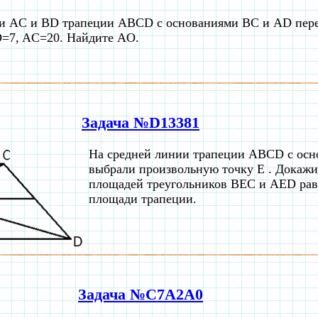
и AC и BD трапеции ABCD с основаниями BC и AD перес
=7, AC=20. Найдите AO.
Задача №D13381
На средней линии трапеции ABCD с ос
выбрали произвольную точку E . Докажи
площадей треугольников BEC и AED рав
площади трапеции.
Задача №C7A2A0