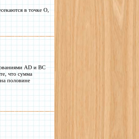
екаются в точке O,
нованиями AD и BC
те, что сумма
на половине