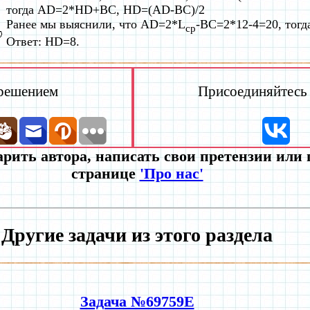
тогда AD=2*HD+BC, HD=(AD-BC)/2
Ранее мы выяснили, что AD=2*L
-BC=2*12-4=20, тогд
ср
Ответ: HD=8.
 решением
Присоединяйтесь к
рить автора, написать свои претензии или
странице
'Про нас'
Другие задачи из этого раздела
Задача №69759E