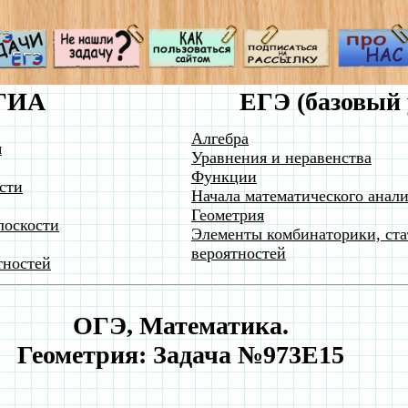
ГИА
ЕГЭ (базовый 
Алгебра
я
Уравнения и неравенства
Функции
сти
Начала математического анали
Геометрия
лоскости
Элементы комбинаторики, ста
вероятностей
тностей
ОГЭ, Математика.
Геометрия: Задача №973E15