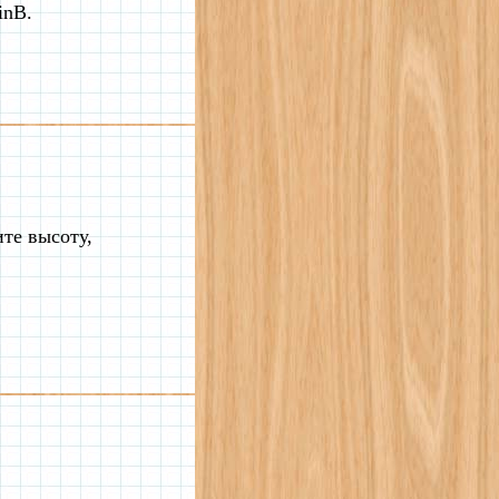
inB.
те высоту,