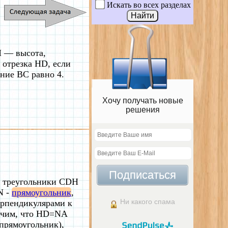
Искать во всех разделах
 — высота,
отрезка HD, если
ние BC равно 4.
Хочу получать новые
решения
Подписаться
м треугольники CDH
N -
прямоугольник
,
Ни какого спама
ерпендикулярами к
учим, что HD=NA
рямоугольник),