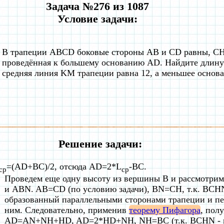
Задача №276 из 1087
Условие задачи:
В трапеции АВСD боковые стороны AB и CD равны, CH
проведённая к большему основанию AD. Найдите длину 
средняя линия KM трапеции равна 12, а меньшее основа
Решение задачи:
=(AD+BC)/2, отсюда AD=2*L
-BC.
ср
ср
Проведем еще одну высоту из вершины B
и рассмотри
и ABN. AB=CD (по условию задачи), BN=CH, т.к. BCH
образованный параллельными сторонами трапеции и п
ним. Следовательно, применив
теорему Пифагора
, пол
AD=AN+NH+HD, AD=2*HD+NH, NH=BC (т.к. BCHN - п