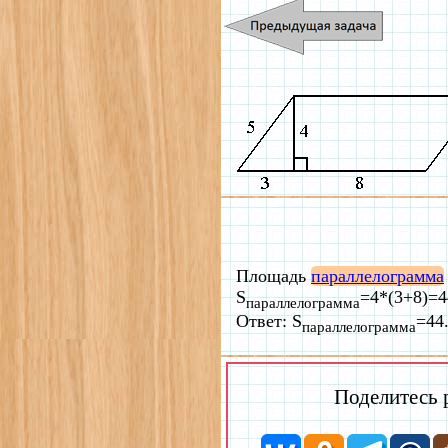
Площадь
параллелограмма
S
=4*(3+8)=4
параллелограмма
Ответ: S
=44
параллелограмма
Поделитесь