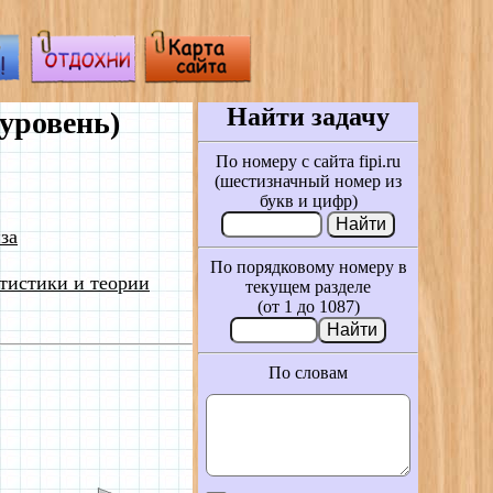
Найти задачу
уровень)
По номеру с сайта fipi.ru
(шестизначный номер из
букв и цифр)
за
По порядковому номеру в
тистики и теории
текущем разделе
(от 1 до 1087)
По словам