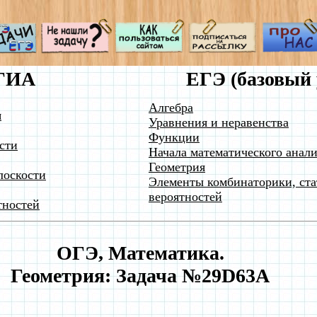
ГИА
ЕГЭ (базовый 
Алгебра
я
Уравнения и неравенства
Функции
сти
Начала математического анали
Геометрия
лоскости
Элементы комбинаторики, ста
вероятностей
тностей
ОГЭ, Математика.
Геометрия: Задача №29D63A