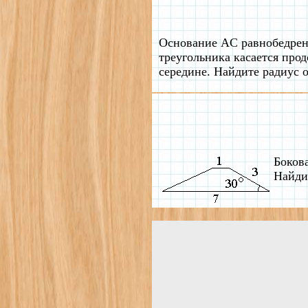
Основание AC равнобедренн
треугольника касается про
середине. Найдите радиус 
Бокова
Найди