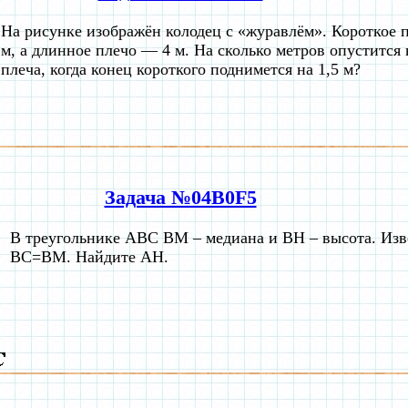
На рисунке изображён колодец с «журавлём». Короткое 
м, а длинное плечо — 4 м. На сколько метров опустится
плеча, когда конец короткого поднимется на 1,5 м?
Задача №04B0F5
В треугольнике ABC BM – медиана и BH – высота. Изв
BC=BM. Найдите AH.