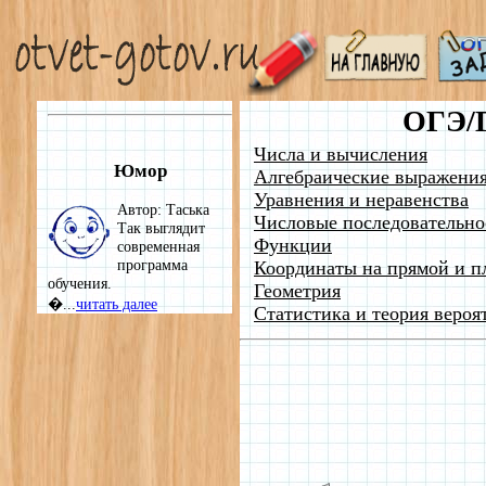
ОГЭ/
Числа и вычисления
Юмор
Алгебраические выражени
Уравнения и неравенства
Автор: Таська
Числовые последовательно
Так выглядит
Функции
современная
программа
Координаты на прямой и п
обучения.
Геометрия
�...
читать далее
Статистика и теория вероя