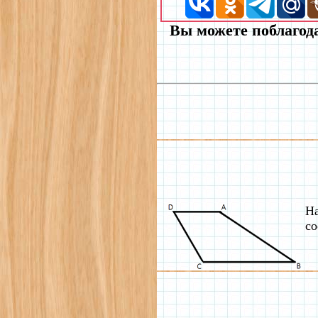
Вы можете поблагода
Н
со