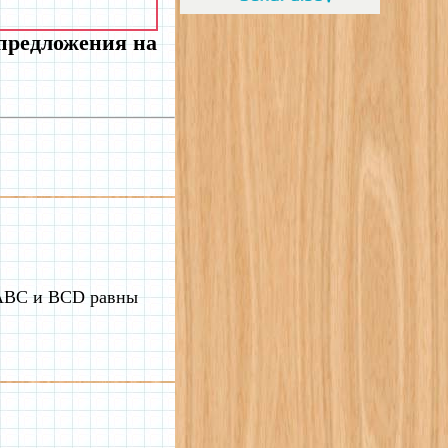
 предложения на
 ABC и BCD равны