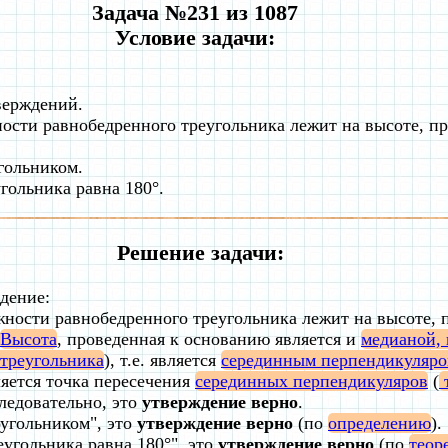
Задача №231 из 1087
Условие задачи:
верждений.
ости равнобедренного треугольника лежит на высоте, п
гольником.
гольника равна 180°.
Решение задачи:
дение:
жности равнобедренного треугольника лежит на высоте, 
Высота
, проведенная к основанию является и
медианой, 
 треугольника
), т.е. является
серединным перпендикуляр
яется точка пересечения
серединных перпендикуляров
(
т
Следовательно, это
утверждение верно
.
оугольником", это
утверждение верно
(по
определению
).
еугольника равна 180°", это
утверждение верно
(по
теор