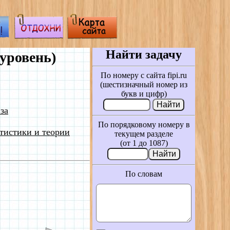
Найти задачу
уровень)
По номеру с сайта fipi.ru
(шестизначный номер из
букв и цифр)
за
По порядковому номеру в
тистики и теории
текущем разделе
(от 1 до 1087)
По словам