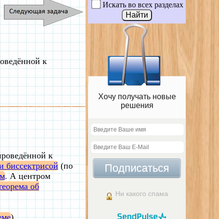
Искать во всех разделах
роведённой к
Хочу получать новые
решения
проведённой к
и биссектрисой
(по
Подписаться
ом
. А центром
еорема об
Ни какого спама
еме
).