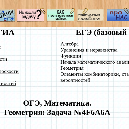
ГИА
ЕГЭ (базовый 
Алгебра
я
Уравнения и неравенства
Функции
сти
Начала математического анали
Геометрия
лоскости
Элементы комбинаторики, ста
вероятностей
тностей
ОГЭ, Математика.
Геометрия: Задача №4F6A6A