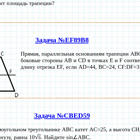
ит площадь трапеции?
Задача №EF89B8
Прямая, параллельная основаниям трапеции ABC
боковые стороны AB и CD в точках E и F соотв
длину отрезка EF, если AD=44, BC=24, CF:DF=3
Задача №CBED59
моугольном треугольнике ABC катет AC=25, а высота CH
√
нузу, равна 10
. Найдите sin∠ABC.
6