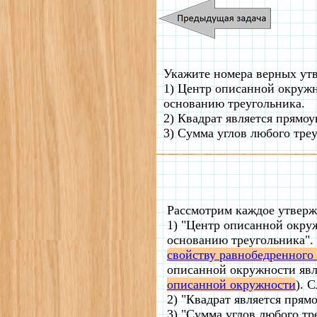
Укажите номера верных ут
1) Центр описанной окружн
основанию треугольника.
2) Квадрат является прямоу
3) Сумма углов любого треу
Рассмотрим каждое утверж
1) "Центр описанной окру
основанию треугольника".
свойству равнобедренного
описанной окружности явл
описанной окружности
). 
2) "Квадрат является прям
3) "Сумма углов любого тр