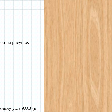
ой на рисунке.
ичину угла AOB (в