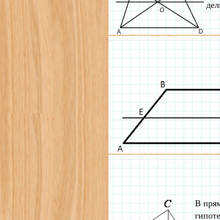
дел
В пря
гипоте