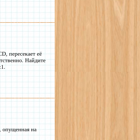
D, пересекает её
етственно. Найдите
:1.
, опущенная на