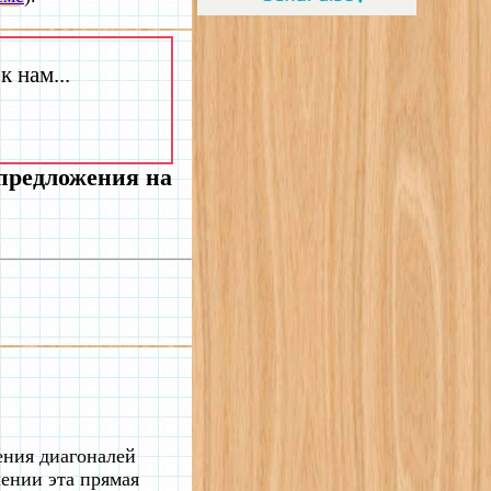
 нам...
 предложения на
ения диагоналей
ении эта прямая