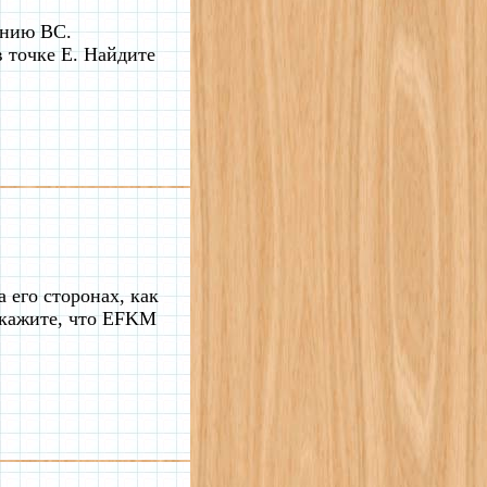
анию BC.
 точке E. Найдите
 его сторонах, как
окажите, что EFKM