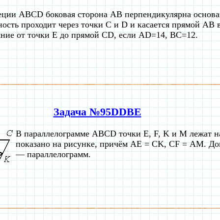
еции ABCD боковая сторона AB перпендикулярна основ
ость проходит через точки C и D и касается прямой AB в
яние от точки E до прямой CD, если AD=14, BC=12.
Задача №95DDBE
В параллелограмме АВСD точки E, F, K и М лежат на
показано на рисунке, причём АЕ = CK, СF = АM. Д
— параллелограмм.