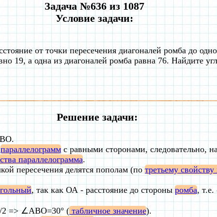
Задача №636 из 1087
Условие задачи:
сстояние от точки пересечения диагоналей ромба до одно
вно 19, а одна из диагоналей ромба равна 76. Найдите уг
Решение задачи:
ABO.
о
параллелограмм
с равными сторонами, следовательно, н
ства параллелограмма
.
кой пересечения делятся пополам (по
третьему свойству
угольный
, так как ОА - расстояние до стороны
ромба
, т.е
2 => ∠ABO=30° (
табличное значение
).