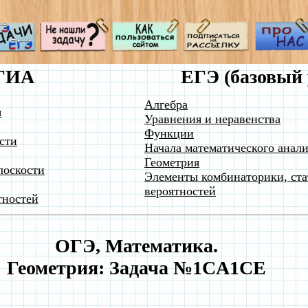
ГИА
ЕГЭ (базовый 
Алгебра
я
Уравнения и неравенства
Функции
сти
Начала математического анали
Геометрия
лоскости
Элементы комбинаторики, ста
вероятностей
тностей
ОГЭ, Математика.
Геометрия: Задача №1CA1CE