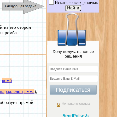
Искать во всех разделах
й из его сторон
лы ромба.
Хочу получать новые
решения
а
ромб
Подписаться
 параллелограмма
),
. образует прямой
Ни какого спама