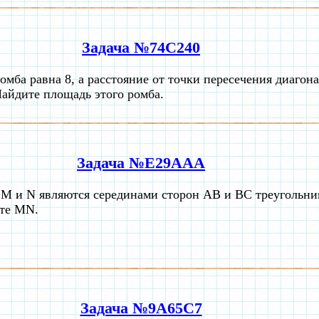
Задача №74C240
омба равна 8, а расстояние от точки пересечения диагон
Найдите площадь этого ромба.
Задача №E29AAA
 M и N являются серединами сторон AB и BC треугольн
те MN.
Задача №9A65C7