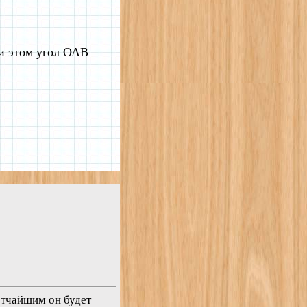
и этом угол ОАВ
ротчайшим он будет