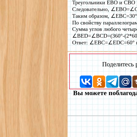
Треугольники EBO и CBO 
Следовательно, ∠EBO=∠
Таким образом, ∠EBC=30°
По свойству параллело
Сумма углов любого четыре
∠BED=∠BCD=(360°-(2*60°)
Ответ: ∠EBC=∠EDC=60°
Поделитесь
Вы можете поблагода