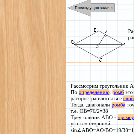
Ра
ра
Рассмотрим треугольник 
По
определению
,
ромб
эт
распространяются все
свой
Тогда, диагонали
ромба
точ
т.е. OB=76/2=38
Треугольник ABO -
прямо
угол со стороной.
sin∠ABO=AO/BO=19/38=1/