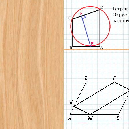
В трап
Окружн
рассто