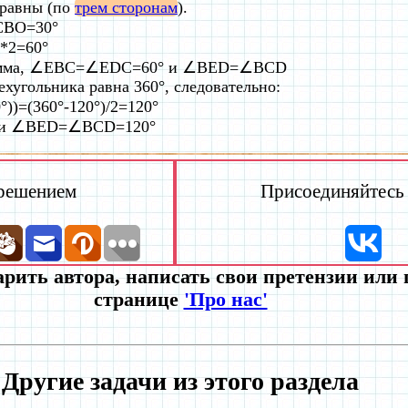
равны (по
трем сторонам
).
CBO=30°
*2=60°
грамма, ∠EBC=∠EDC=60° и ∠BED=∠BCD
хугольника равна 360°, следовательно:
)=(360°-120°)/2=120°
 и ∠BED=∠BCD=120°
 решением
Присоединяйтесь к
рить автора, написать свои претензии или
странице
'Про нас'
Другие задачи из этого раздела