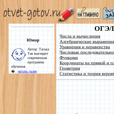
ОГЭ/
Числа и вычисления
Юмор
Алгебраические выражени
Уравнения и неравенства
Автор: Таська
Числовые последовательно
Так выглядит
Функции
современная
программа
Координаты на прямой и п
обучения.
Геометрия
�...
читать далее
Статистика и теория вероя