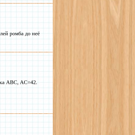
алей ромба до неё
ика ABC, AC=42.