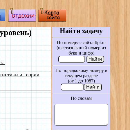
Найти задачу
уровень)
По номеру с сайта fipi.ru
(шестизначный номер из
букв и цифр)
за
По порядковому номеру в
тистики и теории
текущем разделе
(от 1 до 1087)
По словам