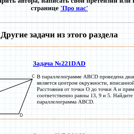
рить автора, написать свои претензии или
странице
'Про нас'
Другие задачи из этого раздела
Задача №221DAD
В параллелограмме ABCD проведена диа
является центром окружности, вписанно
Расстояния от точки O до точки A и пр
соответственно равны 13, 9 и 5. Найдит
параллелограмма ABCD.