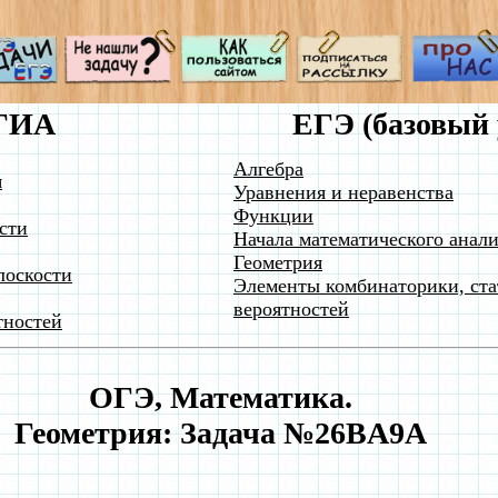
ГИА
ЕГЭ (базовый 
Алгебра
я
Уравнения и неравенства
Функции
сти
Начала математического анали
Геометрия
лоскости
Элементы комбинаторики, ста
вероятностей
тностей
ОГЭ, Математика.
Геометрия: Задача №26BA9A