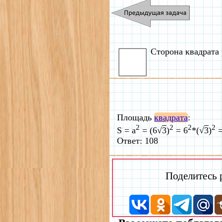
Сторона квадрата 
Площадь
квадрата
:
2
2
2
2
S = a
= (6√
3
)
= 6
*(√
3
)
=
Ответ: 108
Поделитесь