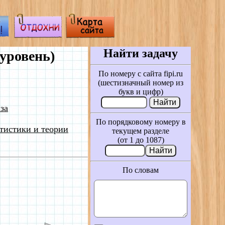
Найти задачу
уровень)
По номеру с сайта fipi.ru
(шестизначный номер из
букв и цифр)
за
По порядковому номеру в
тистики и теории
текущем разделе
(от 1 до 1087)
По словам