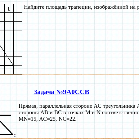
Найдите площадь трапеции, изображённой на 
Задача №9A0CCB
Прямая, параллельная стороне AC треугольника 
стороны AB и BC в точках M и N соответственно
MN=15, AC=25, NC=22.