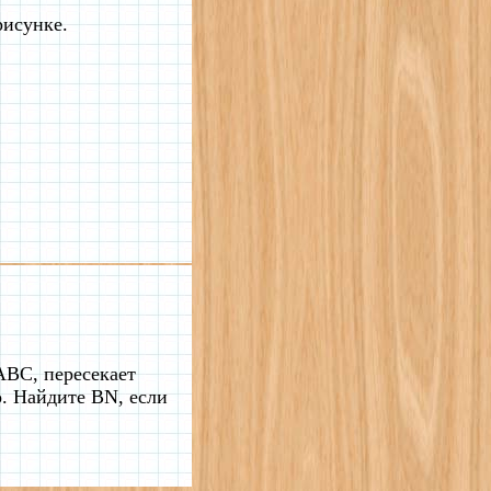
рисунке.
ABC, пересекает
. Найдите BN, если