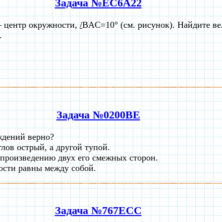
Задача №EC6A22
– центр окружности,
/
BAC=10° (см. рисунок). Найдите в
.
Задача №0200BE
ждений верно?
лов острый, а другой тупой.
 произведению двух его смежных сторон.
ости равны между собой.
Задача №767ECC