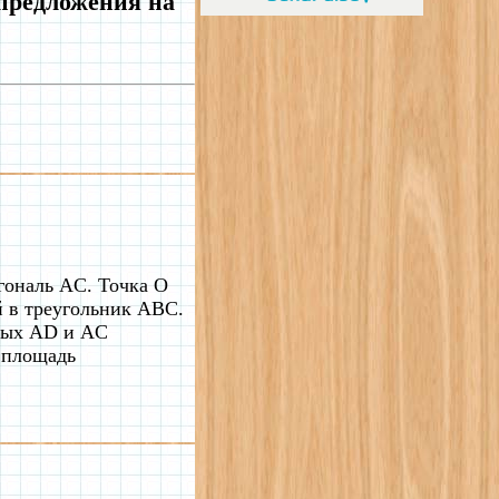
 предложения на
гональ AC. Точка O
й в треугольник ABC.
ямых AD и AC
е площадь