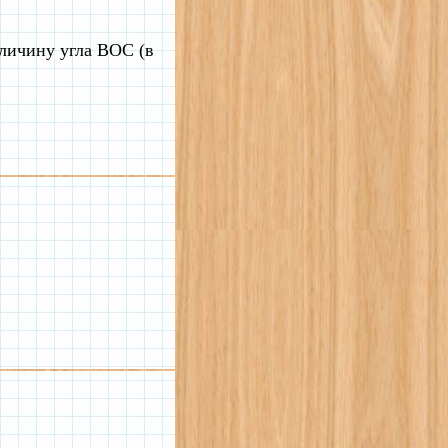
еличину угла BOC (в