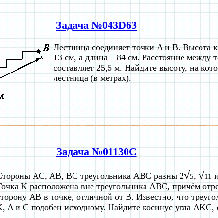
Задача №043D63
Лестница соединяет точки A и B. Высота 
13 см, а длина – 84 см. Расстояние между 
составляет 25,5 м. Найдите высоту, на ко
лестница (в метрах).
Задача №01130C
√
√
Стороны AC, AB, BC треугольника ABC равны 2
,
и
5
11
Точка K расположена вне треугольника ABC, причём отр
сторону AB в точке, отличной от B. Известно, что треуг
K, A и C подобен исходному. Найдите косинус угла AKC