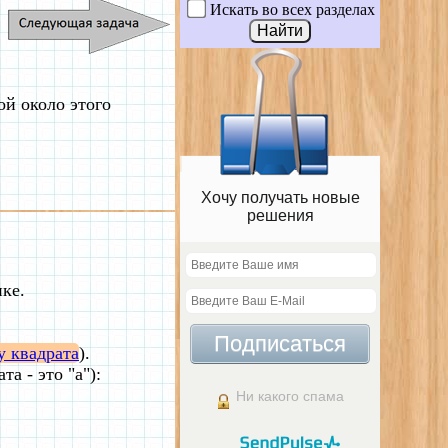
Искать во всех разделах
ой около этого
Хочу получать новые
решения
нке.
Подписаться
у квадрата
).
а - это "а"):
Ни какого спама