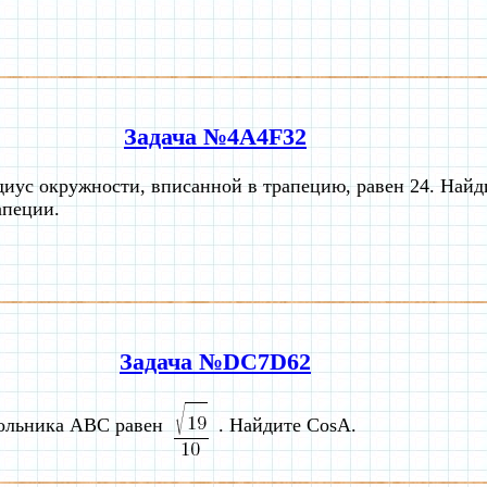
Задача №4A4F32
диус окружности, вписанной в трапецию, равен 24. Найд
апеции.
Задача №DC7D62
гольника ABC равен
. Найдите CosA.