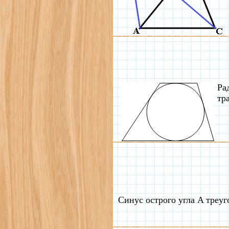
Ра
тр
Синус острого угла A треу