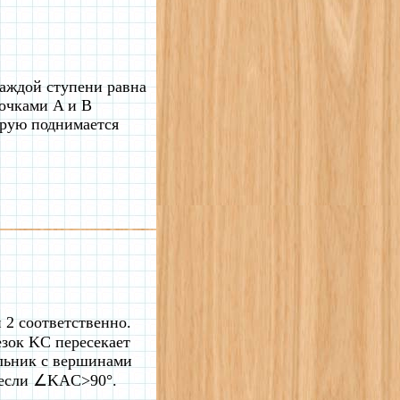
каждой ступени равна
точками A и B
торую поднимается
 2 соответственно.
езок KC пересекает
ольник с вершинами
, если ∠KAC>90°.