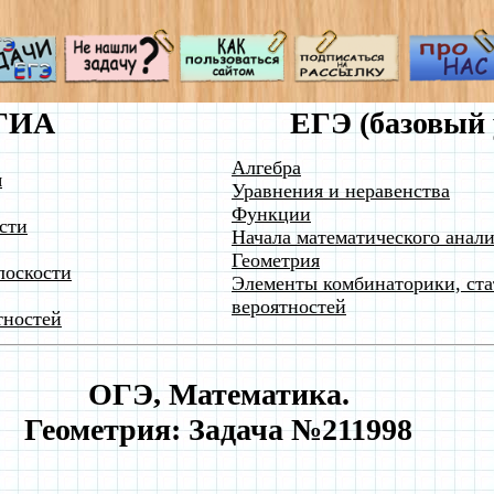
ГИА
ЕГЭ (базовый 
Алгебра
я
Уравнения и неравенства
Функции
сти
Начала математического анали
Геометрия
лоскости
Элементы комбинаторики, ста
вероятностей
тностей
ОГЭ, Математика.
Геометрия: Задача №211998