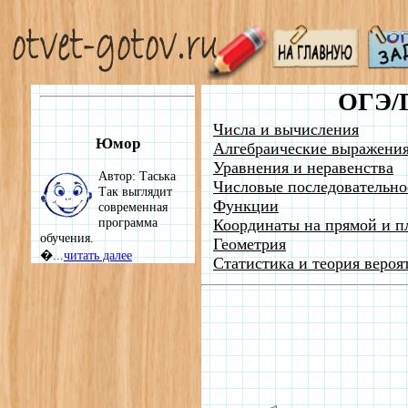
ОГЭ/
Числа и вычисления
Юмор
Алгебраические выражени
Уравнения и неравенства
Автор: Таська
Числовые последовательно
Так выглядит
Функции
современная
программа
Координаты на прямой и п
обучения.
Геометрия
�...
читать далее
Статистика и теория вероя