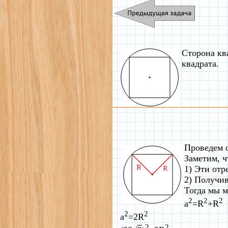
Сторона кв
квадрата.
Проведем 
Заметим, ч
1) Эти отр
2) Получи
Тогда мы 
2
2
2
a
=R
+R
2
2
a
=2R
2
2