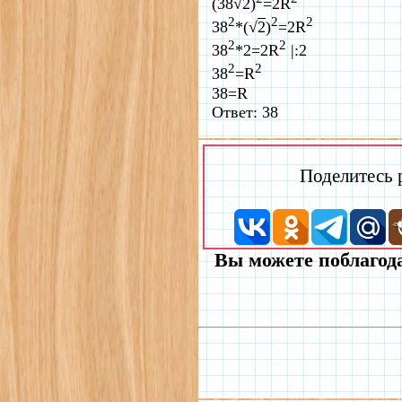
(38√
2
)
=2R
2
2
2
38
*(√
2
)
=2R
2
2
38
*2=2R
|:2
2
2
38
=R
38=R
Ответ: 38
Поделитесь
Вы можете поблагода