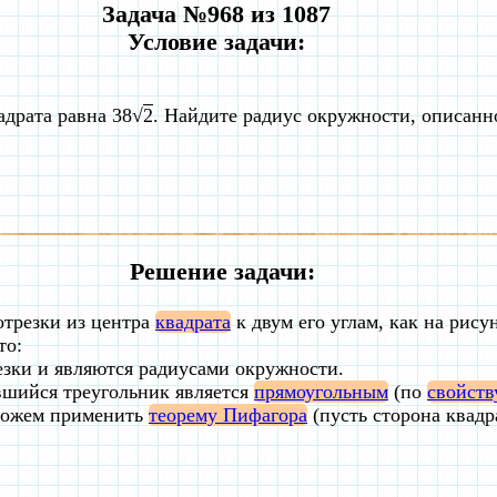
Задача №968 из 1087
Условие задачи:
адрата равна 38√
2
. Найдите радиус окружности, описанн
Решение задачи:
отрезки из центра
квадрата
к двум его углам, как на рису
то:
езки и являются радиусами окружности.
вшийся треугольник является
прямоугольным
(по
свойств
можем применить
теорему Пифагора
(пусть сторона квадрат