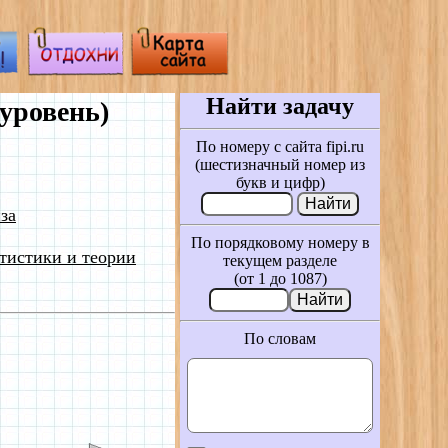
Найти задачу
уровень)
По номеру с сайта fipi.ru
(шестизначный номер из
букв и цифр)
за
По порядковому номеру в
тистики и теории
текущем разделе
(от 1 до 1087)
По словам