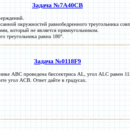
Задача №7A40CB
верждений.
санной окружностей равнобедренного треугольника сов
амм, который не является прямоугольником.
го треугольника равна 180°.
Задача №0118F9
нике ABC проведена биссектриса AL, угол ALC равен 11
ите угол ACB. Ответ дайте в градусах.