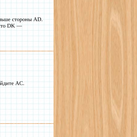
льше стороны AD.
 что DK —
айдите AC.