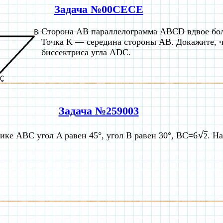
Задача №00CECE
Сторона AB параллелограмма ABCD вдвое бо
Точка K — середина стороны AB. Докажите,
биссектриса угла ADC.
Задача №259003
√
ике ABC угол A равен 45°, угол B равен 30°, BC=6
. Н
2