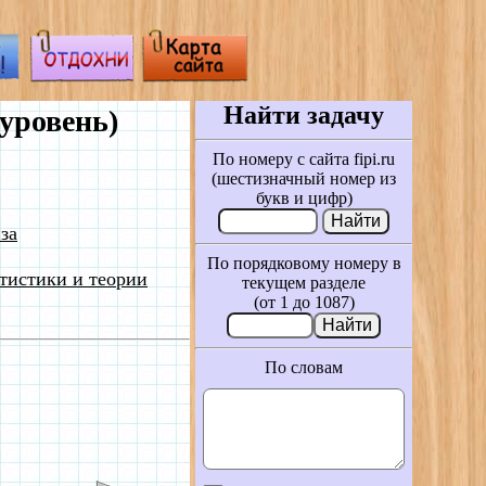
Найти задачу
уровень)
По номеру с сайта fipi.ru
(шестизначный номер из
букв и цифр)
за
По порядковому номеру в
тистики и теории
текущем разделе
(от 1 до 1087)
По словам