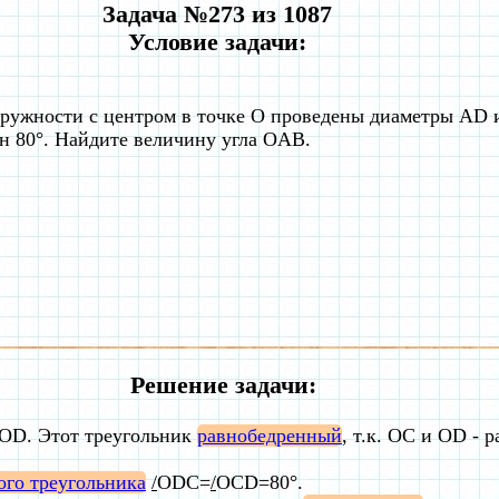
Задача №273 из 1087
Условие задачи:
кружности с центром в точке О проведены диаметры AD 
н 80°. Найдите величину угла OAB.
Решение задачи:
COD. Этот треугольник
равнобедренный
, т.к. ОC и ОD - 
ого треугольника
/
ODC=
/
OCD=80°.