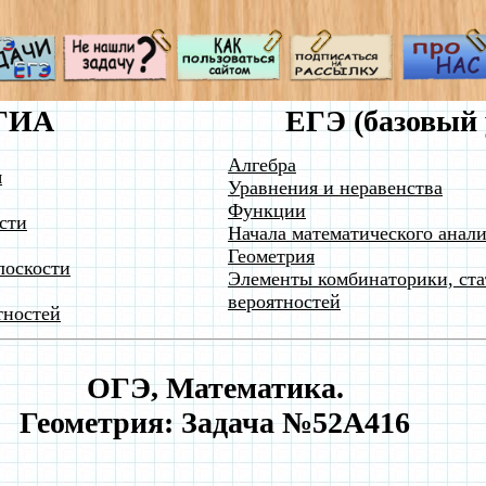
ГИА
ЕГЭ (базовый 
Алгебра
я
Уравнения и неравенства
Функции
сти
Начала математического анали
Геометрия
лоскости
Элементы комбинаторики, ста
вероятностей
тностей
ОГЭ, Математика.
Геометрия: Задача №52A416