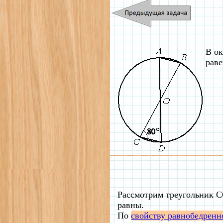
В о
раве
Рассмотрим треугольник 
равны.
По
свойству равнобедренн