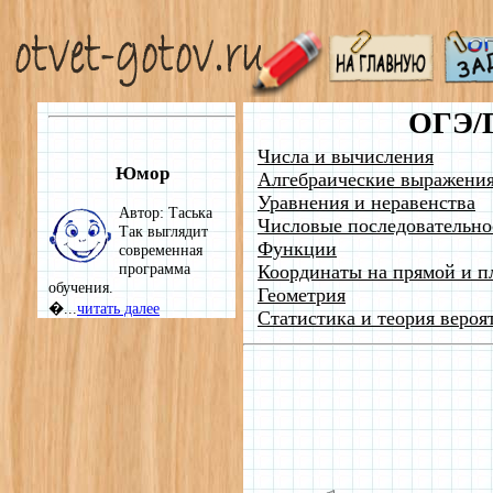
ОГЭ/
Числа и вычисления
Юмор
Алгебраические выражени
Уравнения и неравенства
Автор: Таська
Числовые последовательно
Так выглядит
Функции
современная
программа
Координаты на прямой и п
обучения.
Геометрия
�...
читать далее
Статистика и теория вероя