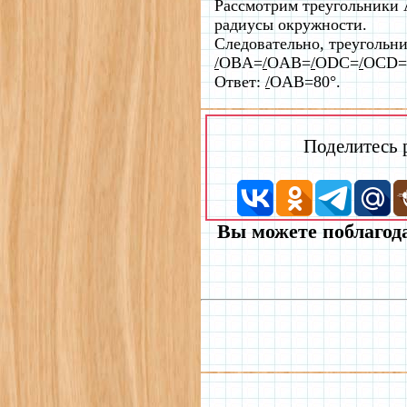
Рассмотрим треугольники
радиусы окружности.
Следовательно, треуголь
/
OBA=
/
OAB=
/
ODC=
/
OCD=
Ответ:
/
OAB=80°.
Поделитесь
Вы можете поблагода