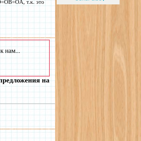
=OB=OA, т.к. это
 нам...
 предложения на