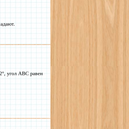
падают.
2°, угол ABC равен