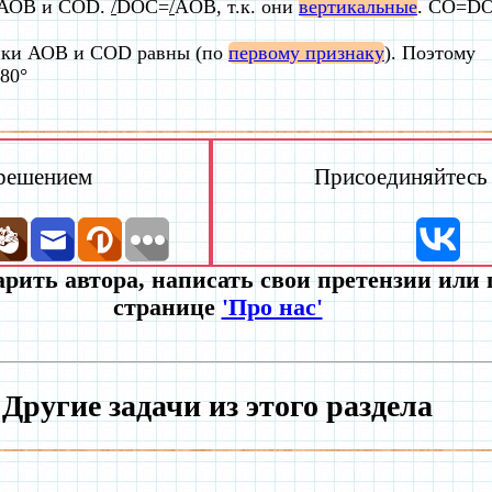
 АОВ и COD.
/
DOC=
/
AOB, т.к. они
вертикальные
. СО=DO
ники АОВ и COD равны (по
первому признаку
). Поэтому
80°
 решением
Присоединяйтесь к
рить автора, написать свои претензии или
странице
'Про нас'
Другие задачи из этого раздела