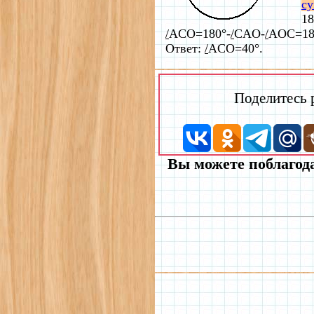
су
18
/
AСO=180°-
/
CAO-
/
AOC=180
Ответ:
/
ACO=40°.
Поделитесь
Вы можете поблагода