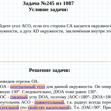
Задача №245 из 1087
Условие задачи:
йдите угол АСО, если его сторона СА касается окружнос
ружности, а дуга AD окружности, заключённая внутри этог
Решение задачи:
оведем отрезок ОА.
OA -
центральный угол
для данной окружности. Он опир
вную 130°. Следовательно,
/
DOA тоже равен 130°.
OC -
смежный
углу DOA, поэтому
/
AOC=180°-
/
DOA=180
реугольник ACO -
прямоугольный
, т.к. радиус всегда пе
сательной
(по
свойству касательной
). Т.е.
/
ОАС=90°. Пр