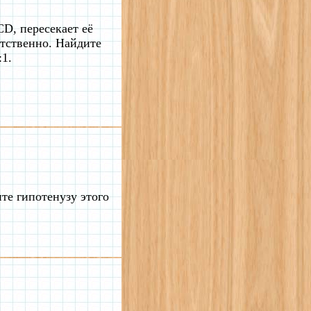
D, пересекает её
етственно. Найдите
:1.
те гипотенузу этого