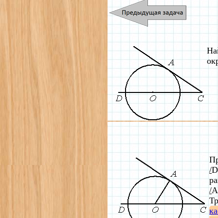
На
ок
Пр
/
D
ра
/
A
Т
ка