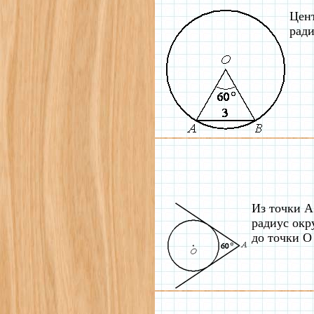
Цент
ради
Из точки А
радиус окр
до точки О