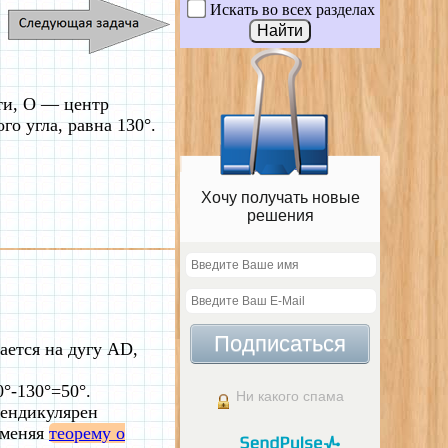
Искать во всех разделах
ти, О — центр
о угла, равна 130°.
Хочу получать новые
решения
Подписаться
ается на дугу AD,
°-130°=50°.
Ни какого спама
рпендикулярен
именяя
теорему о