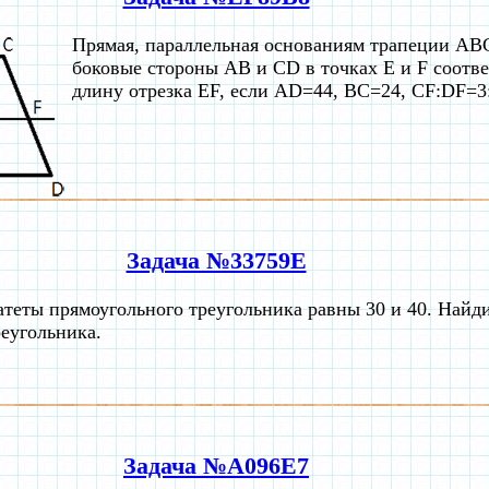
Прямая, параллельная основаниям трапеции ABC
боковые стороны AB и CD в точках E и F соотв
длину отрезка EF, если AD=44, BC=24, CF:DF=3
Задача №33759E
атеты прямоугольного треугольника равны 30 и 40. Найди
реугольника.
Задача №A096E7