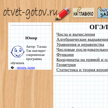
ОГЭ/
Числа и вычисления
Юмор
Алгебраические выражени
Уравнения и неравенства
Автор: Таська
Числовые последовательно
Так выглядит
Функции
современная
программа
Координаты на прямой и п
обучения.
Геометрия
�...
читать далее
Статистика и теория вероя