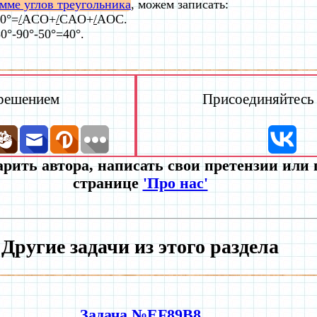
мме углов треугольника
, можем записать:
0°=
/
AСO+
/
CAO+
/
AOC.
°-90°-50°=40°.
 решением
Присоединяйтесь к
рить автора, написать свои претензии или
странице
'Про нас'
Другие задачи из этого раздела
Задача №EF89B8