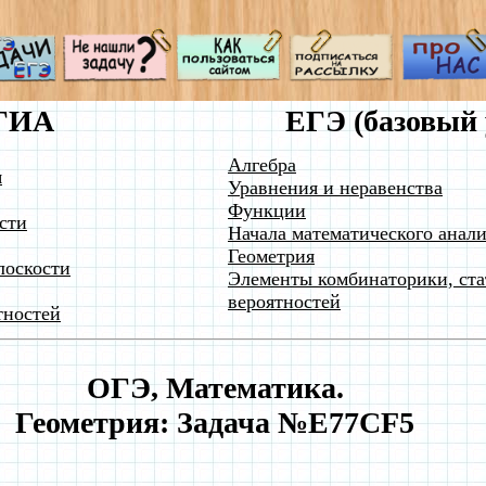
ГИА
ЕГЭ (базовый 
Алгебра
я
Уравнения и неравенства
Функции
сти
Начала математического анали
Геометрия
лоскости
Элементы комбинаторики, ста
вероятностей
тностей
ОГЭ, Математика.
Геометрия: Задача №E77CF5