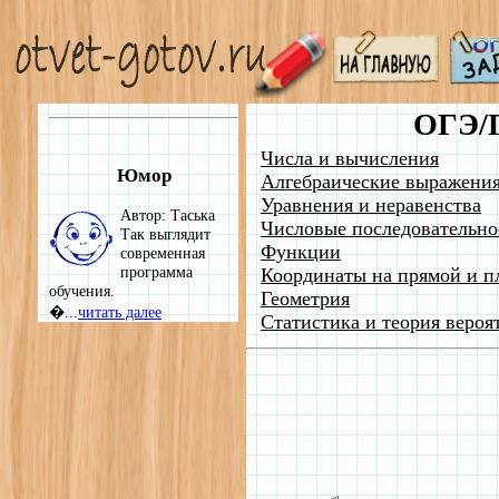
ОГЭ/
Числа и вычисления
Юмор
Алгебраические выражени
Уравнения и неравенства
Автор: Таська
Числовые последовательно
Так выглядит
Функции
современная
программа
Координаты на прямой и п
обучения.
Геометрия
�...
читать далее
Статистика и теория вероя