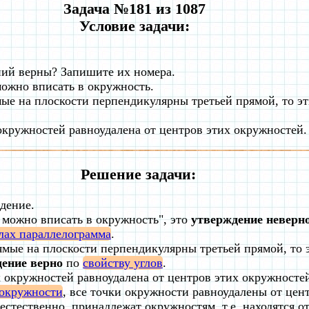
Задача №181 из 1087
Условие задачи:
ний верны? Запишите их номера.
ожно вписать в окружность.
мые на плоскости перпендикулярны третьей прямой, то э
 окружностей равноудалена от центров этих окружностей.
Решение задачи:
дение.
можно вписать в окружность", это
утверждение неверн
глах параллелограмма
.
ямые на плоскости перпендикулярны третьей прямой, то 
ение верно
по
свойству углов
.
х окружностей равноудалена от центров этих окружносте
окружности
, все точки окружности равноудалены от цент
естественно, принадлежат окружностям, т.е. находятся о