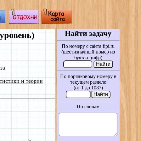
Найти задачу
уровень)
По номеру с сайта fipi.ru
(шестизначный номер из
букв и цифр)
за
По порядковому номеру в
тистики и теории
текущем разделе
(от 1 до 1087)
По словам