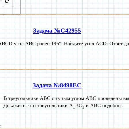
Задача №C42955
ABCD угол ABC равен 146°. Найдите угол ACD. Ответ дай
Задача №8498EC
В треугольнике ABC с тупым углом ABC проведены в
Докажите, что треугольники A
BC
и ABC подобны.
1
1