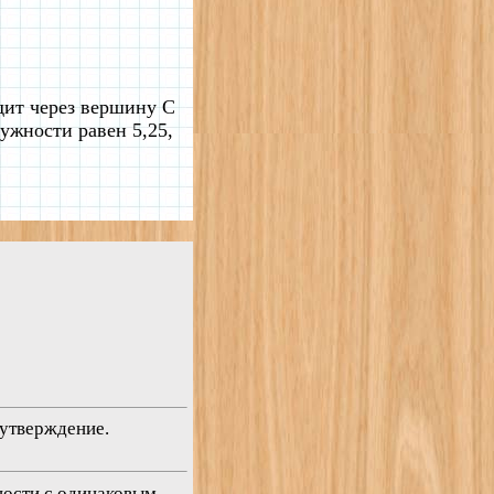
дит через вершину C
ужности равен 5,25,
 утверждение.
жности с одинаковым