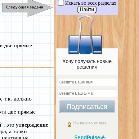
Искать во всех разделах
ти две прямые
Хочу получать новые
решения
о
, т.к. должно
Подписаться
эти две прямые
Ни какого спама
й", это
утверждение
ра, а точки
т центров на