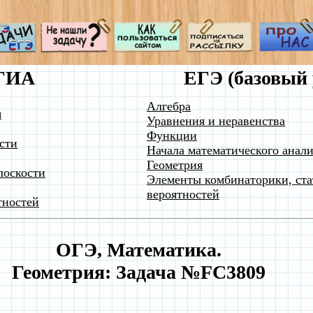
ГИА
ЕГЭ (базовый 
Алгебра
я
Уравнения и неравенства
Функции
сти
Начала математического анали
Геометрия
лоскости
Элементы комбинаторики, ста
вероятностей
тностей
ОГЭ, Математика.
Геометрия: Задача №FC3809