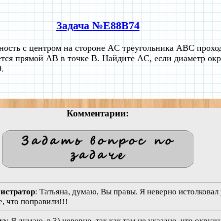
Задача №E88B74
ость с центром на стороне AC треугольника ABC прохо
ется прямой AB в точке B. Найдите AC, если диаметр окр
.
Комментарии:
нистратор
: Татьяна, думаю, Вы правы. Я неверно истолковал
, что поправили!!!
на
: Я думаю, в 3) неверно, так как там не указано, что окру