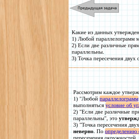
Какие из данных утвержде
1) Любой параллелограмм м
2) Если две различные пря
параллельны.
3) Точка пересечения двух
Рассмотрим каждое утверж
1) "Любой
параллелограмм
выполняться
условие об у
2) "Если две различные пр
параллельны", это
утвержд
3) "Точка пересечения дву
неверно
. По
определению 
пересечения окружностей, 