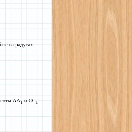
те в градусах.
ысоты AA
и CC
.
1
1