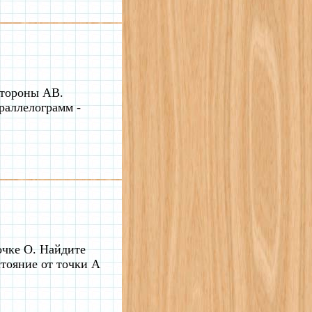
стороны AB.
раллелограмм -
очке О. Найдите
стояние от точки А