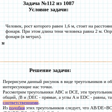
Задача №112 из 1087
Условие задачи:
Человек, рост которого равен 1,6 м, стоит на расстоя
фонаря. При этом длина тени человека равна 2 м. Оп
фонаря (в метрах).
Решение задачи:
Перерисуем данный рисунок в виде треугольников и о
интересующие нас точки.
Рассмотрим треугольники ABC и DCE, эти треугольни
общий,
/
B и
/
DEC - прямые, а углы A и EDC - равны, та
соответственними
.
Из
подобия
этих треугольников следует, что AB/DE=B