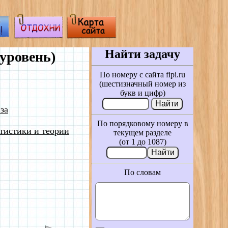
Найти задачу
уровень)
По номеру с сайта fipi.ru
(шестизначный номер из
букв и цифр)
за
По порядковому номеру в
тистики и теории
текущем разделе
(от 1 до 1087)
По словам