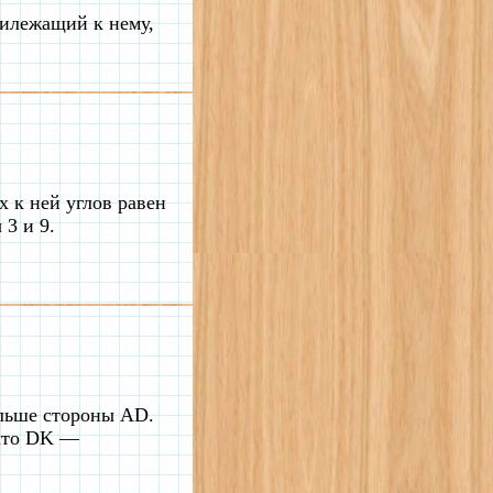
рилежащий к нему,
х к ней углов равен
 3 и 9.
льше стороны AD.
 что DK —