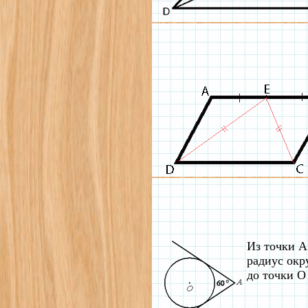
Из точки А
радиус окр
до точки О