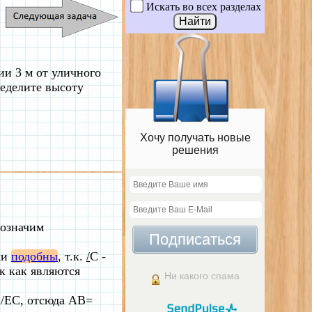
Искать во всех разделах
нии 3 м от уличного
ределите высоту
Хочу получать новые
решения
бозначим
Подписаться
ки
подобны
, т.к.
/
C -
к как являются
Ни какого спама
C/EC, отсюда AB=