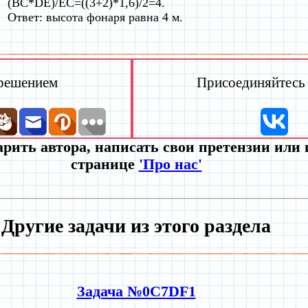
(BC*DE)/EC=((3+2)*1,6)/2=4.
Ответ: высота фонаря равна 4 м.
 решением
Присоединяйтесь к
рить автора, написать свои претензии или
странице
'Про нас'
Другие задачи из этого раздела
Задача №0C7DF1