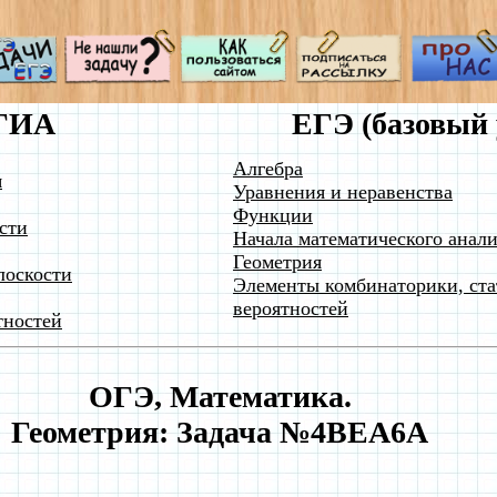
ГИА
ЕГЭ (базовый 
Алгебра
я
Уравнения и неравенства
Функции
сти
Начала математического анали
Геометрия
лоскости
Элементы комбинаторики, ста
вероятностей
тностей
ОГЭ, Математика.
Геометрия: Задача №4BEA6A