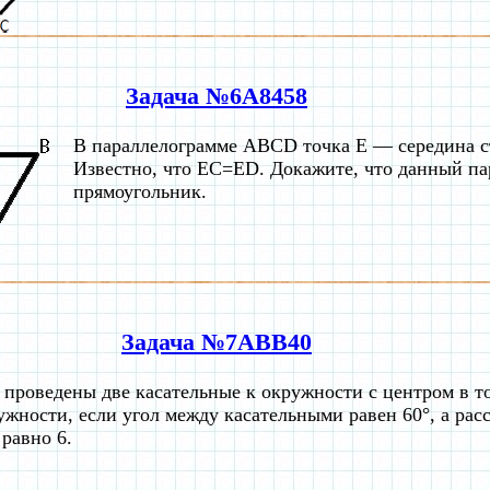
Задача №6A8458
В параллелограмме ABCD точка E — середина 
Известно, что EC=ED. Докажите, что данный па
прямоугольник.
Задача №7ABB40
 проведены две касательные к окружности с центром в т
ужности, если угол между касательными равен 60°, а рас
 равно 6.