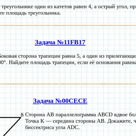
треугольнике один из катетов равен 4, а острый угол, п
те площадь треугольника.
Задача №11FB17
Боковая сторона трапеции равна 5, а один из прилегающи
30°. Найдите площадь трапеции, если её основания равны
Задача №00CECE
Сторона AB параллелограмма ABCD вдвое бо
Точка K — середина стороны AB. Докажите,
биссектриса угла ADC.