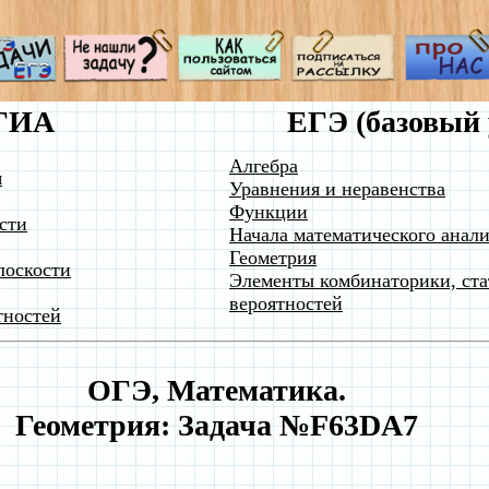
ГИА
ЕГЭ (базовый 
Алгебра
я
Уравнения и неравенства
Функции
сти
Начала математического анали
Геометрия
лоскости
Элементы комбинаторики, ста
вероятностей
тностей
ОГЭ, Математика.
Геометрия: Задача №F63DA7