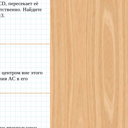
D, пересекает её
етственно. Найдите
:3.
 центром вне этого
ния AC в его
кие треугольники