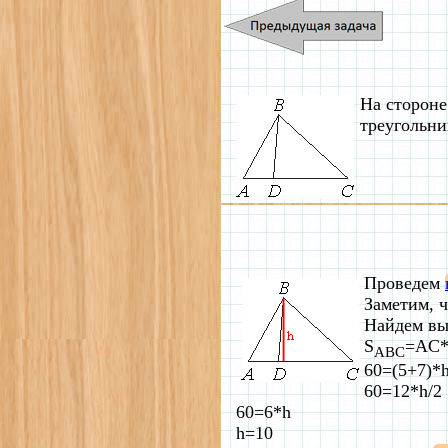
На стороне
треугольни
Проведем
Заметим, ч
Найдем вы
S
=AC*
ABC
60=(5+7)*h
60=12*h/2
60=6*h
h=10