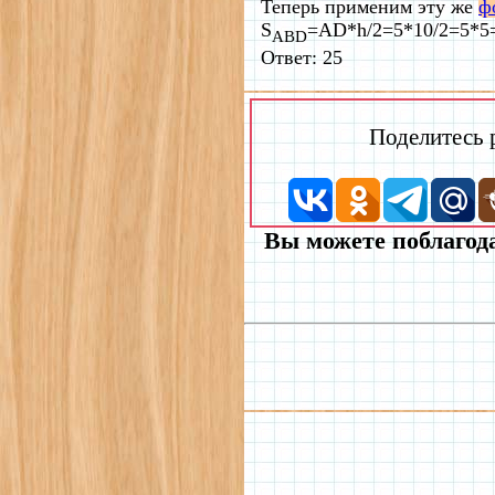
Теперь применим эту же
ф
S
=AD*h/2=5*10/2=5*5
ABD
Ответ: 25
Поделитесь
Вы можете поблагода