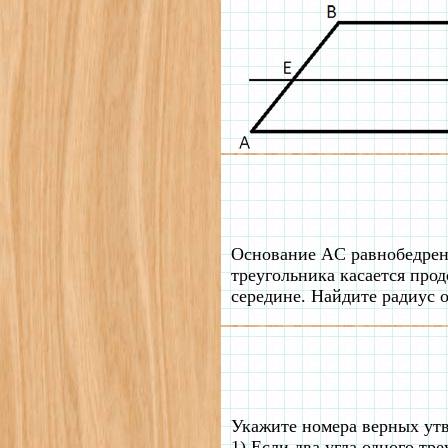
Основание AC равнобедренн
треугольника касается про
середине. Найдите радиус 
Укажите номера верных ут
1) Если два угла одного тр