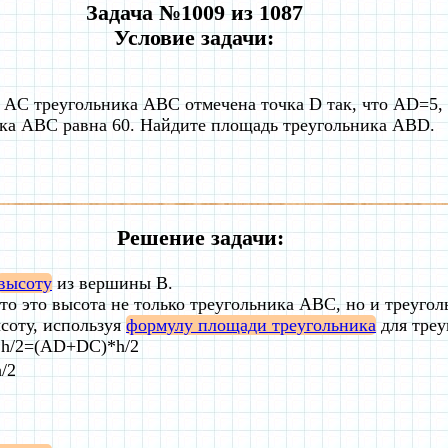
Задача №1009 из 1087
Условие задачи:
 AC треугольника ABC отмечена точка D так, что AD=5
ка ABC равна 60. Найдите площадь треугольника ABD.
Решение задачи:
высоту
из вершины B.
то это высота не только треугольника ABC, но и треуго
соту, используя
формулу площади треугольника
для треу
h/2=(AD+DC)*h/2
/2