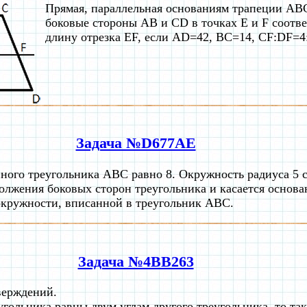
Прямая, параллельная основаниям трапеции ABC
боковые стороны AB и CD в точках E и F соотв
длину отрезка EF, если AD=42, BC=14, CF:DF=4
Задача №D677AE
ого треугольника ABC равно 8. Окружность радиуса 5 с
должения боковых сторон треугольника и касается основа
окружности, вписанной в треугольник ABC.
Задача №4BB263
верждений.
еугольника равны двум углам другого треугольника, то та