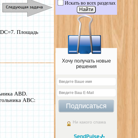
Искать во всех разделах
, DC=7. Площадь
Хочу получать новые
решения
льника ABD.
гольника ABC:
Подписаться
Ни какого спама