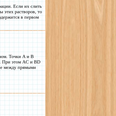
рации. Если их слить
ы этих растворов, то
одержится в первом
зом. Точки A и B
й. При этом AC и BD
ие между прямыми