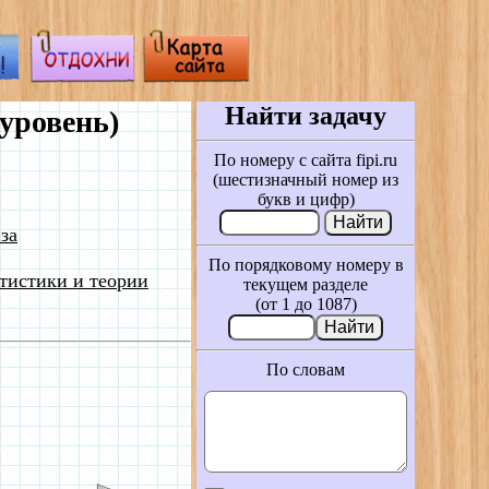
Найти задачу
уровень)
По номеру с сайта fipi.ru
(шестизначный номер из
букв и цифр)
за
По порядковому номеру в
тистики и теории
текущем разделе
(от 1 до 1087)
По словам