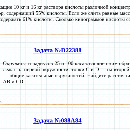
ащие 10 кг и 16 кг раствора кислоты различной концент
вор, содержащий 55% кислоты. Если же слить равные масс
содержать 61% кислоты. Сколько килограммов кислоты с
Задача №D22388
Окружности радиусов 25 и 100 касаются внешним обра
лежат на первой окружности, точки C и D — на второ
— общие касательные окружностей. Найдите расстоян
AB и CD.
Задача №088A84