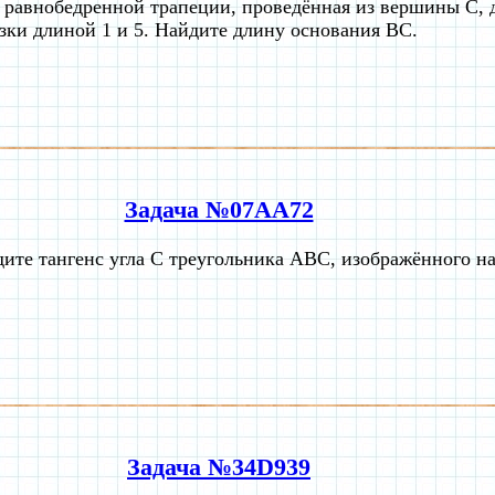
 равнобедренной трапеции, проведённая из вершины C, 
езки длиной 1 и 5. Найдите длину основания BC.
Задача №07AA72
ите тангенс угла С треугольника ABC, изображённого на
Задача №34D939