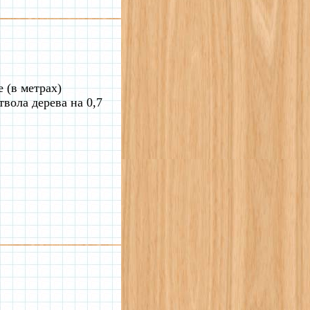
 (в метрах)
твола дерева на 0,7