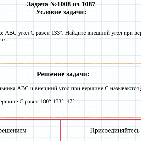
Задача №1008 из 1087
Условие задачи:
ке ABC угол C равен 133°. Найдите внешний угол при ве
сах.
Решение задачи:
ольника ABC и внешний угол при вершине C называются
ершине C равен 180°-133°=47°
 решением
Присоединяйтесь к