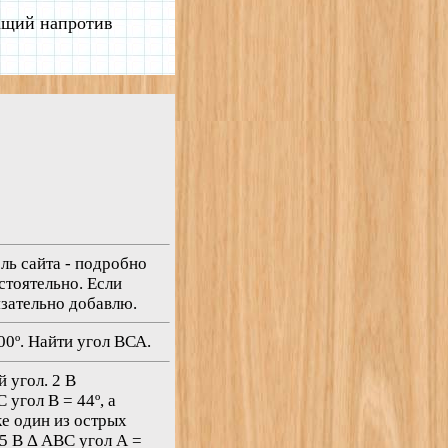
жащий напротив
ль сайта - подробно
стоятельно. Если
бязательно добавлю.
00º. Найти угол ВСА.
й угол. 2 В
 угол В = 44º, а
е один из острых
 5 В Δ АВС угол А =