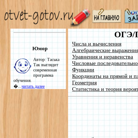
ОГЭ/
Числа и вычисления
Юмор
Алгебраические выражени
Уравнения и неравенства
Автор: Таська
Числовые последовательно
Так выглядит
Функции
современная
программа
Координаты на прямой и п
обучения.
Геометрия
�...
читать далее
Статистика и теория вероя