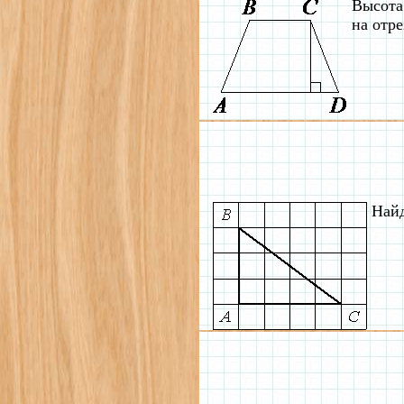
Высота
на отр
Найд