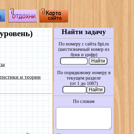
Найти задачу
уровень)
По номеру с сайта fipi.ru
(шестизначный номер из
букв и цифр)
за
По порядковому номеру в
тистики и теории
текущем разделе
(от 1 до 1087)
По словам