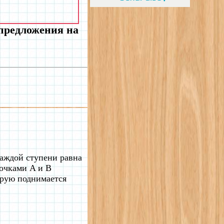
 предложения на
каждой ступени равна
точками A и B
торую поднимается