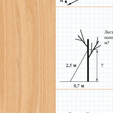
Лест
нахо
м?