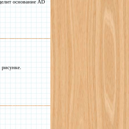
делит основание AD
 рисунке.