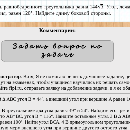
√
 равнобедренного треугольника равна 144
. Угол, ле
3
ия, равен 120°. Найдите длину боковой стороны.
Комментарии:
нистратор
: Витя, Я не помогаю решить домашнее задание, це
дут на экзаменах, чтобы учащиеся научились их решать само
те fipi.ru, отправьте заявку на добавление задачи, и я ее о
В Δ АВС угол В = 44º, а внешний угол при вершине А равен 1
1 В треугольнике два угла равны 39° и 54°. Найдите его трети
то AB=BC, угол B = 116°. Найдите остальные углы. 3 В Δ АВС
равен 100º. Найти угол ВСА. 4 В прямоугольном треугольник
сную меру внешнего угла при вершине другого острого угла.