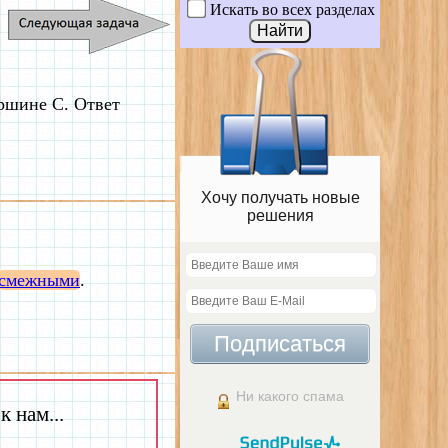
Искать во всех разделах
ршине C. Ответ
Хочу получать новые
решения
смежными
.
Подписаться
Ни какого спама
 нам...