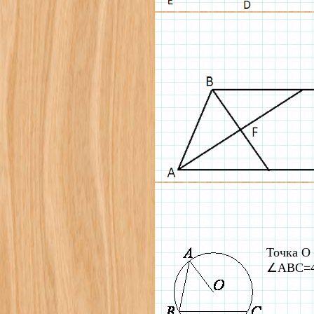
Точка O 
∠ABC=43