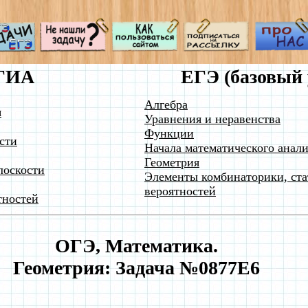
ГИА
ЕГЭ (базовый 
Алгебра
я
Уравнения и неравенства
Функции
сти
Начала математического анали
Геометрия
лоскости
Элементы комбинаторики, ста
вероятностей
тностей
ОГЭ, Математика.
Геометрия: Задача №0877E6