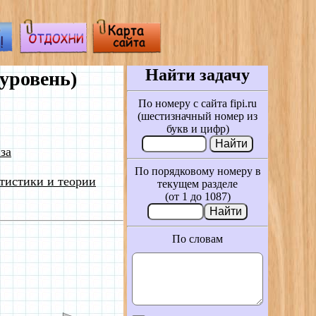
Найти задачу
уровень)
По номеру с сайта fipi.ru
(шестизначный номер из
букв и цифр)
за
По порядковому номеру в
тистики и теории
текущем разделе
(от 1 до 1087)
По словам