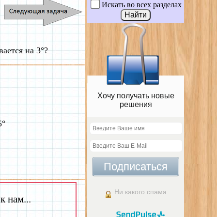
Искать во всех разделах
вается на 3°?
Хочу получать новые
решения
5°
Подписаться
Ни какого спама
 нам...