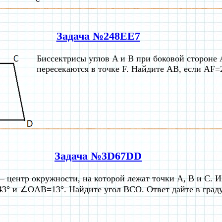
Задача №248EE7
Биссектрисы углов A и B при боковой сторон
пересекаются в точке F. Найдите AB, если AF=
Задача №3D67DD
– центр окружности, на которой лежат точки A, B и C. И
° и ∠OAB=13°. Найдите угол BCO. Ответ дайте в граду