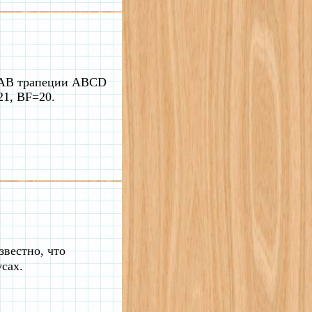
е AB трапеции ABCD
21, BF=20.
звестно, что
сах.