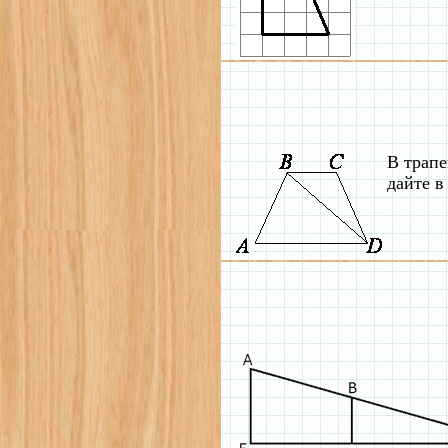
В трап
дайте в