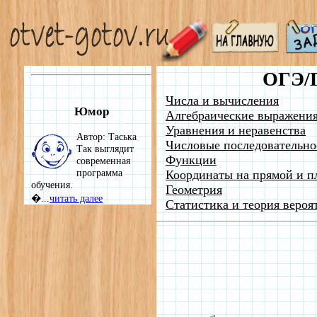
ОГЭ/
Числа и вычисления
Юмор
Алгебраические выражени
Уравнения и неравенства
Автор: Таська
Числовые последовательно
Так выглядит
Функции
современная
программа
Координаты на прямой и п
обучения.
Геометрия
�...
читать далее
Статистика и теория вероя