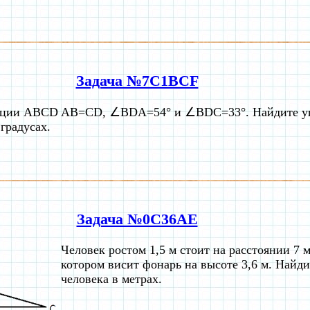
Задача №7C1BCF
еции ABCD AB=CD, ∠BDA=54° и ∠BDC=33°. Найдите уг
 градусах.
Задача №0C36AE
Человек ростом 1,5 м стоит на расстоянии 7 м
котором висит фонарь на высоте 3,6 м. Найд
человека в метрах.