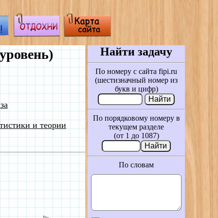
Найти задачу
уровень)
По номеру с сайта fipi.ru
(шестизначный номер из
букв и цифр)
за
По порядковому номеру в
тистики и теории
текущем разделе
(от 1 до 1087)
По словам