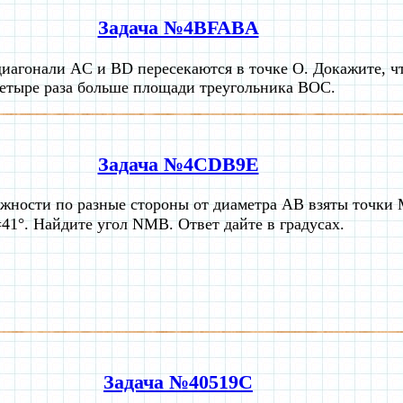
Задача №4BFABA
иагонали AC и BD пересекаются в точке O. Докажите, ч
етыре раза больше площади треугольника BOC.
Задача №4CDB9E
жности по разные стороны от диаметра AB взяты точки M
°. Найдите угол NMB. Ответ дайте в градусах.
Задача №40519C