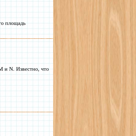
то площадь
 и N. Известно, что