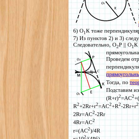
6) O
К тоже перпендикуля
1
7) Из пунктов 2) и 3) сл
Следовательно, O
Р || O
К
2
1
прямоугольна
Проведем отр
перпендикул
прямоугольн
Тогда, по
тео
Подставим из
2
2
(R+r)
=AC
+
2
2
2
2
2
R
+2Rr+r
=AC
+R
-2Rr+r
2
2Rr=AC
-2Rr
2
4Rr=AC
2
r=(AC
)/4R
2
r=10
/(4*6)