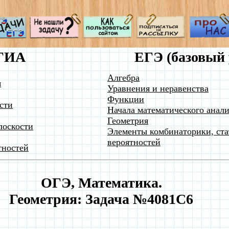
ГИА
ЕГЭ (базовый 
Алгебра
я
Уравнения и неравенства
Функции
сти
Начала математического анали
Геометрия
лоскости
Элементы комбинаторики, ста
вероятностей
тностей
ОГЭ, Математика.
Геометрия: Задача №4081C6