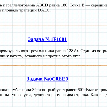
 параллелограмма ABCD равна 180. Точка E — середин
е площадь трапеции DAEC.
Задача №1F1801
√
рямоугольного треугольника равна 128
. Один из остры
3
лину катета, лежащего напротив этого угла.
Задача №0C0EE0
она ромба равна 34, а острый угол равен 60°. Высота ро
ины тупого угла, делит сторону на два отрезка. Каковы 