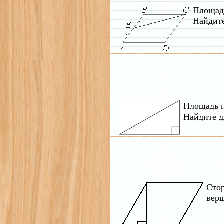
Площадь
Найдит
Площадь п
Найдите д
Стор
верш