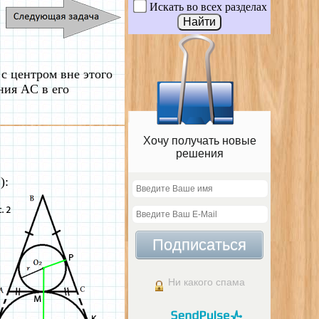
Искать во всех разделах
с центром вне этого
ния AC в его
Хочу получать новые
решения
):
Подписаться
Ни какого спама