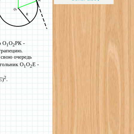
о О
О
РК -
1
2
 трапецию.
 свою очередь
угольник O
O
Е -
1
2
2
Е)
.