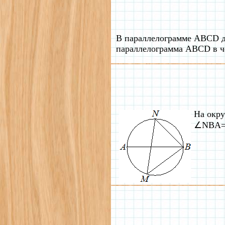
В параллелограмме ABCD д
параллелограмма ABCD в ч
На окру
∠NBA=41