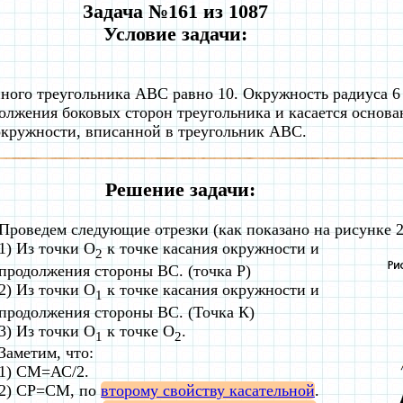
Задача №161 из 1087
Условие задачи:
ого треугольника ABC равно 10. Окружность радиуса 6 
должения боковых сторон треугольника и касается основа
окружности, вписанной в треугольник ABC.
Решение задачи:
Проведем следующие отрезки (как показано на рисунке 2
1) Из точки О
к точке касания окружности и
2
продолжения стороны ВС. (точка Р)
2) Из точки О
к точке касания окружности и
1
продолжения стороны ВС. (Точка К)
3) Из точки О
к точке О
.
1
2
Заметим, что:
1) СМ=АС/2.
2) СР=СМ, по
второму свойству касательной
.