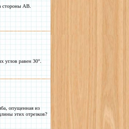
а стороны AB.
х углов равен 30°.
мба, опущенная из
длины этих отрезков?