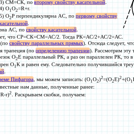
3) СМ=СК, по
второму свойству касательной
.
4) O
O
=R+r.
1
2
5) O
Р перпендикулярна AC, по
первому свойству
2
касательной
.
рна AC, по
свойству касательной
.
едует, что СР=СК=СМ=АС/2. Тогда РК=АС/2+АС/2=АС.
 (по
свойству параллельных прямых
). Отсюда следует, чт
я трапеция (по
определению трапеции
). Рассмотрим эту
езок О
Е параллельный РК, а раз он параллелен РК, то в
2
ярен О
К и равен ему. Следовательно получившийся тре
1
ый
.
2
2
реме Пифагора
, мы можем записать: (O
O
)
=(O
Е)
+(O
1
2
2
1
вестные нам данные, полученные ранее:
2
(R-r)
. Раскрываем скобки, получаем: