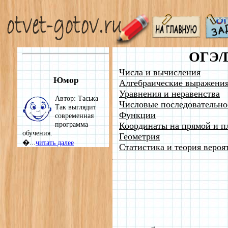
ОГЭ/
Числа и вычисления
Юмор
Алгебраические выражени
Уравнения и неравенства
Автор: Таська
Числовые последовательно
Так выглядит
Функции
современная
программа
Координаты на прямой и п
обучения.
Геометрия
�...
читать далее
Статистика и теория вероя