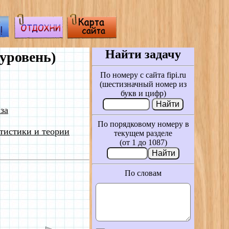
Найти задачу
уровень)
По номеру с сайта fipi.ru
(шестизначный номер из
букв и цифр)
за
По порядковому номеру в
тистики и теории
текущем разделе
(от 1 до 1087)
По словам