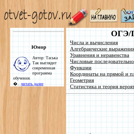
ОГЭ/
Числа и вычисления
Юмор
Алгебраические выражени
Уравнения и неравенства
Автор: Таська
Числовые последовательно
Так выглядит
Функции
современная
программа
Координаты на прямой и п
обучения.
Геометрия
�...
читать далее
Статистика и теория вероя