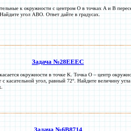
тельные к окружности с центром O в точках A и B перес
 Найдите угол ABO. Ответ дайте в градусах.
Задача №28EEEC
касается окружности в точке K. Точка O – центр окруж
т с касательной угол, равный 72°. Найдите величину угл
х.
Задача №6B8714