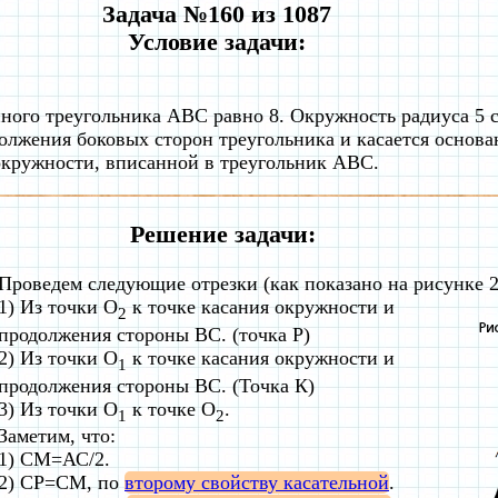
Задача №160 из 1087
Условие задачи:
ого треугольника ABC равно 8. Окружность радиуса 5 с
должения боковых сторон треугольника и касается основа
окружности, вписанной в треугольник ABC.
Решение задачи:
Проведем следующие отрезки (как показано на рисунке 2
1) Из точки О
к точке касания окружности и
2
продолжения стороны ВС. (точка Р)
2) Из точки О
к точке касания окружности и
1
продолжения стороны ВС. (Точка К)
3) Из точки О
к точке О
.
1
2
Заметим, что:
1) СМ=АС/2.
2) СР=СМ, по
второму свойству касательной
.