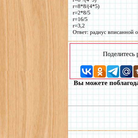
r=8*8/(4*5)
r=2*8/5
r=16/5
r=3,2
Ответ: радиус вписанной о
Поделитесь
Вы можете поблагода