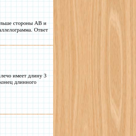
ольше стороны AB и
ллелограмма. Ответ
плечо имеет длину 3
 конец длинного