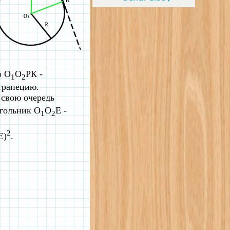
о О
О
РК -
1
2
 трапецию.
 свою очередь
угольник O
O
Е -
1
2
2
Е)
.