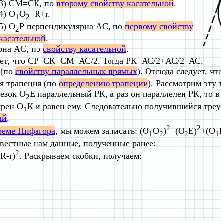
3) СМ=СК, по
второму свойству касательной
.
4) O
O
=R+r.
1
2
5) O
Р перпендикулярна AC, по
первому свойству
2
касательной
.
рна AC, по
свойству касательной
.
едует, что СР=СК=СМ=АС/2. Тогда РК=АС/2+АС/2=АС.
 (по
свойству параллельных прямых
). Отсюда следует, чт
я трапеция (по
определению трапеции
). Рассмотрим эту
езок О
Е параллельный РК, а раз он параллелен РК, то в
2
ярен О
К и равен ему. Следовательно получившийся тре
1
ый
.
2
2
реме Пифагора
, мы можем записать: (O
O
)
=(O
Е)
+(O
1
2
2
1
вестные нам данные, полученные ранее:
2
(R-r)
. Раскрываем скобки, получаем: