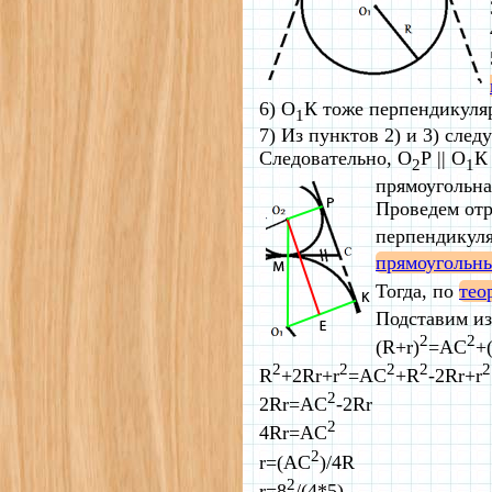
6) O
К тоже перпендикуля
1
7) Из пунктов 2) и 3) сл
Следовательно, O
Р || O
К
2
1
прямоугольна
Проведем отр
перпендикул
прямоугольн
Тогда, по
тео
Подставим из
2
2
(R+r)
=AC
+
2
2
2
2
2
R
+2Rr+r
=AC
+R
-2Rr+r
2
2Rr=AC
-2Rr
2
4Rr=AC
2
r=(AC
)/4R
2
r=8
/(4*5)