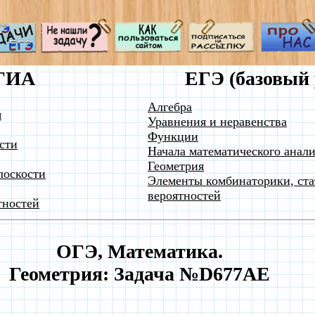
ГИА
ЕГЭ (базовый 
Алгебра
я
Уравнения и неравенства
Функции
сти
Начала математического анали
Геометрия
лоскости
Элементы комбинаторики, ста
вероятностей
тностей
ОГЭ, Математика.
Геометрия: Задача №D677AE