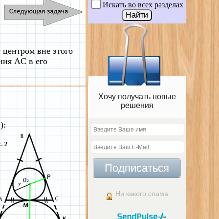
Искать во всех разделах
 центром вне этого
ния AC в его
Хочу получать новые
решения
):
Подписаться
Ни какого спама