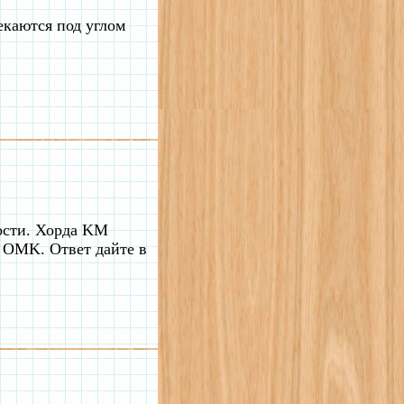
екаются под углом
ности. Хорда KM
а OMK. Ответ дайте в