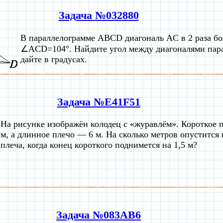
Задача №032880
В параллелограмме ABCD диагональ AC в 2 раза б
∠ACD=104°. Найдите угол между диагоналями пара
дайте в градусах.
Задача №E41F51
На рисунке изображён колодец с «журавлём». Короткое 
м, а длинное плечо — 6 м. На сколько метров опустится
плеча, когда конец короткого поднимется на 1,5 м?
Задача №083AB6