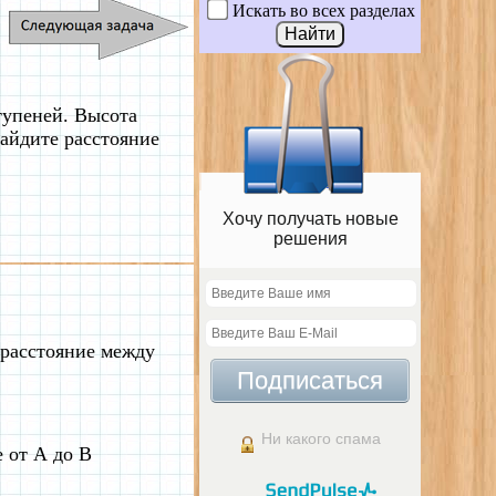
Искать во всех разделах
ступеней. Высота
Найдите расстояние
Хочу получать новые
решения
 расстояние между
Подписаться
Ни какого спама
е от А до В