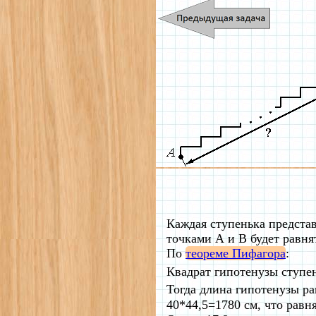
Каждая ступенька представ
точками А и В будет равня
По
теореме Пифагора
:
Квадрат гипотенузы ступен
Тогда длина гипотенузы р
40*44,5=1780 см, что равня