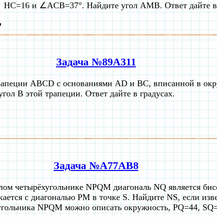
HC=16 и ∠ACB=37°. Найдите угол AMB. Ответ дайте в 
Задача №89A311
рапеции ABCD с основаниями AD и BC, вписанной в окру
гол B этой трапеции. Ответ дайте в градусах.
Задача №A77AB8
лом четырёхугольнике NPQM диагональ NQ является бис
кается с диагональю PM в точке S. Найдите NS, если изве
угольника NPQM можно описать окружность, PQ=44, SQ=