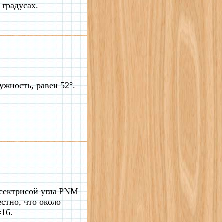
градусах.
жность, равен 52°.
сектрисой угла PNM
стно, что около
16.