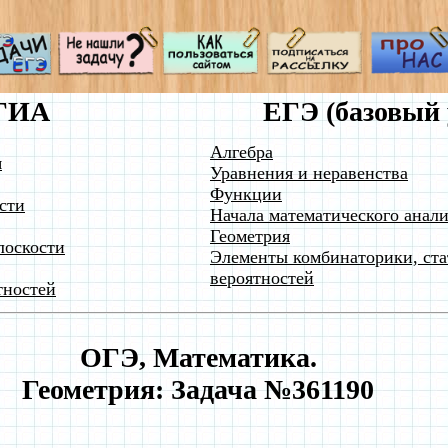
ГИА
ЕГЭ (базовый 
Алгебра
я
Уравнения и неравенства
Функции
сти
Начала математического анали
Геометрия
лоскости
Элементы комбинаторики, ста
вероятностей
тностей
ОГЭ, Математика.
Геометрия: Задача №361190