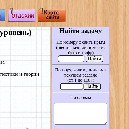
Найти задачу
уровень)
По номеру с сайта fipi.ru
(шестизначный номер из
букв и цифр)
за
По порядковому номеру в
тистики и теории
текущем разделе
(от 1 до 1087)
По словам