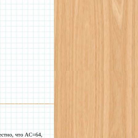
стно, что AC=64,