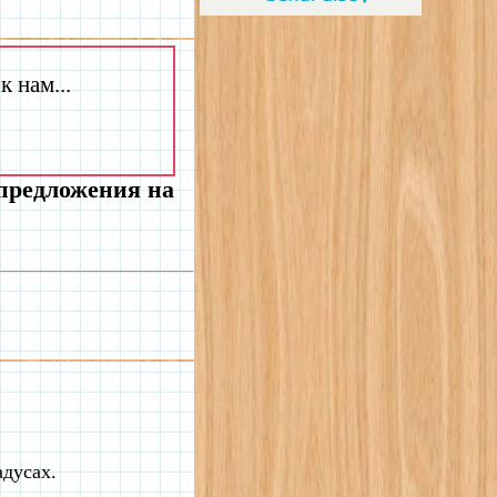
 нам...
 предложения на
адусах.