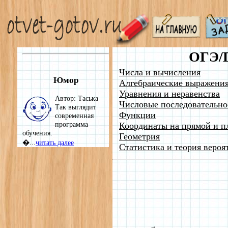
ОГЭ/
Числа и вычисления
Юмор
Алгебраические выражени
Уравнения и неравенства
Автор: Таська
Числовые последовательно
Так выглядит
Функции
современная
программа
Координаты на прямой и п
обучения.
Геометрия
�...
читать далее
Статистика и теория вероя