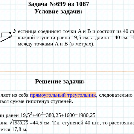
Задача №699 из 1087
Условие задачи:
естница соединяет точки A и B и состоит из 40 
каждой ступени равна 19,5 см, а длина – 40 см. 
между точками A и B (в метрах).
Решение задачи:
ляет из себя
прямоугольный треугольник
, следовательно
ться сумме гипотенуз ступеней.
2
2
и равен 19,5
+40
=380,25+1600=1980,25
√
авна
=44,5 см. Т.к. ступеней 40 шт., то расстояни
1980,25
ется 17,8 м.