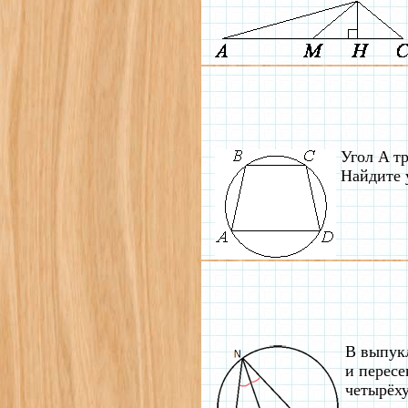
Угол A т
Найдите у
В выпук
и пересе
четырёх