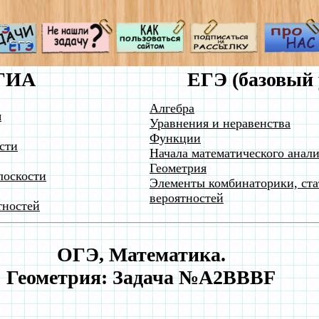
ГИА
ЕГЭ (базовый 
Алгебра
я
Уравнения и неравенства
Функции
сти
Начала математического анали
Геометрия
лоскости
Элементы комбинаторики, ста
вероятностей
тностей
ОГЭ, Математика.
Геометрия: Задача №A2BBBF