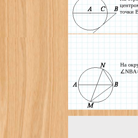
центром
точки B
На окр
∠NBA=6