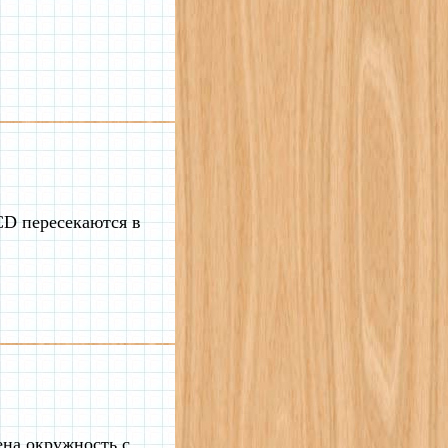
D пересекаются в
ена окружность с