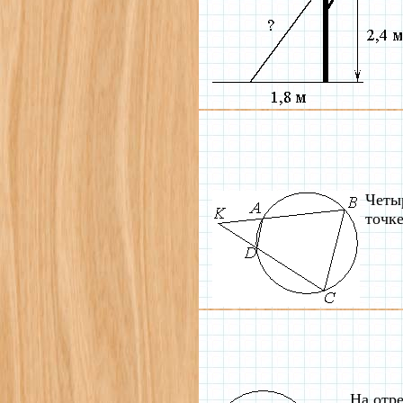
Четы
точк
На отр