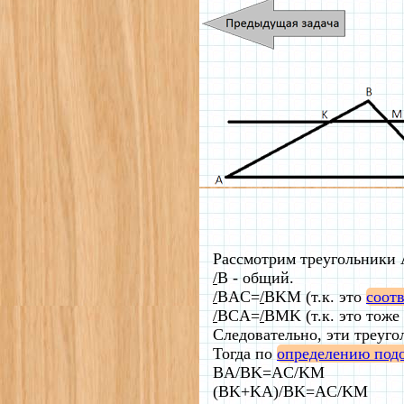
Рассмотрим треугольники
/
B - общий.
/
BAC=
/
BKM (т.к. это
соот
/
BCA=
/
BMK (т.к. это тоже
Следовательно, эти треуг
Тогда по
определению под
BA/BK=AC/KM
(BK+KA)/BK=AC/KM