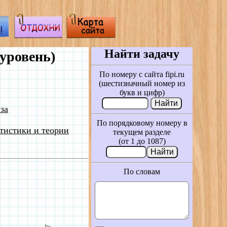
Найти задачу
уровень)
По номеру с сайта fipi.ru
(шестизначный номер из
букв и цифр)
за
По порядковому номеру в
тистики и теории
текущем разделе
(от 1 до 1087)
По словам