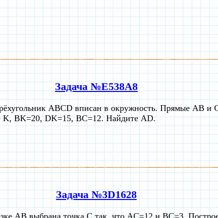
Задача №E538A8
рёхугольник ABCD вписан в окружность. Прямые AB и C
е K, BK=20, DK=15, BC=12. Найдите AD.
Задача №3D1628
езке AB выбрана точка C так, что AC=12 и BC=3. Постро