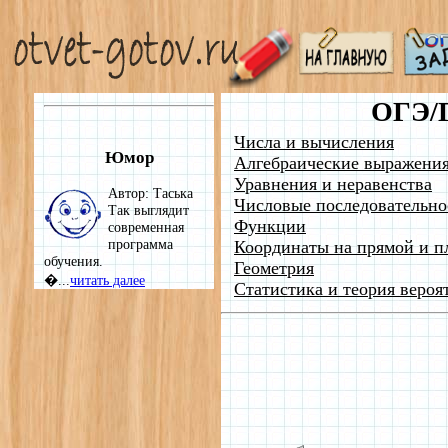
ОГЭ/
Числа и вычисления
Юмор
Алгебраические выражени
Уравнения и неравенства
Автор: Таська
Числовые последовательно
Так выглядит
Функции
современная
программа
Координаты на прямой и п
обучения.
Геометрия
�...
читать далее
Статистика и теория вероя