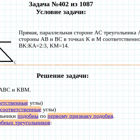
Задача №402 из 1087
Условие задачи:
Прямая, параллельная стороне AC треугольника 
стороны AB и BC в точках K и M соответственно
BK:KA=2:3, KM=14.
Решение задачи:
 ABC и KBM.
ветственные
углы)
соответственные
углы)
ольники
подобны
по
первому признаку подобия
.
обных треугольников
: