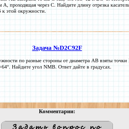
 A, проходящая через C. Найдите длину отрезка касател
 к этой окружности.
Задача №D2C92F
ужности по разные стороны от диаметра AB взяты точки 
4°. Найдите угол NMB. Ответ дайте в градусах.
Комментарии: